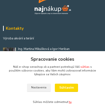
Kontakty
Výroba akvárií a terárií
Ing. Martina Mikulíková a Igor Heriban
+421903360646
Spracovanie cookies
(Po-Pia, 8-16 hod.)
Náš e-shop serashop.sk a partneri potrebujú Váš
súhlas
s
akvaria@akvaria.sk
použitím súborov cookies, aby Vám mohli zobrazovať informácie
týkajúce sa Vašich záujmov.
Súhlasím
Nastavenia
Copyright: AkvaShop s.r.o. • 1999 - 2024 • IBAN: SK9583300000002201237425
Súhlas môžete odmietnuť
tu
.