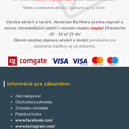
Môžete sa kedykoľvek odhlásiť. Zasielame raz za 14 dní.
Výroba akvárií a terárií. Akvárium Na Mieru platba vopred
a
rozvoz chovateľských nádrží v rozsahu mapky
mapky
! Orientačne
10 - 14 až 21 dní
Okrem vlastnej dopravy akvárií a terárií,
ponúkame pre
zasielanie balíčkov aj na dobierku:
Informácie pre zákazníkov
Ako nakupovať
Obchodné podmienky
Zostante v kontakte
Platobná brána
www.facebook.com/
www.instagram.com/