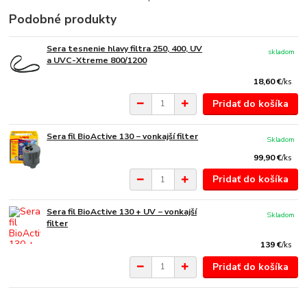
Podobné produkty
Sera tesnenie hlavy filtra 250, 400, UV
skladom
a UVC-Xtreme 800/1200
18,60 €
/
ks
Pridať do košíka
Sera fil BioActive 130 − vonkajší filter
Skladom
99,90 €
/
ks
Pridať do košíka
Sera fil BioActive 130 + UV − vonkajší
Skladom
filter
139 €
/
ks
Pridať do košíka