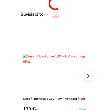
Súvisiaci tovar
7
Sera fil BioActive 130 + UV − vonkajší filter
Sera fil BioA
139 €
99,90 €
Skladom
/
ks
/
k