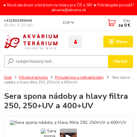
►Nové akvárium a terárium na mieru pre ČR a SR! ►Potrebujete poradiť?
akvaria@akvaria.sk
0
ks
+421903360646
EUR
za
0 €
(Po-Pia, 8-16 hod.)
Menu
Hľadať
Úvod
Filtračná technika
Príslušenstvo a náhradné diely
Sera spona
nádoby a hlavy filtra 250, 250+UV a 400+UV
Sera spona nádoby a hlavy filtra
250, 250+UV a 400+UV