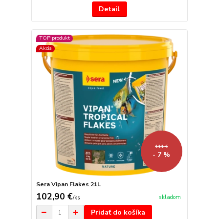
Detail
TOP produkt
Akcia
111 €
- 7 %
Sera Vipan Flakes 21L
102,90 €
skladom
/
ks
Pridať do košíka