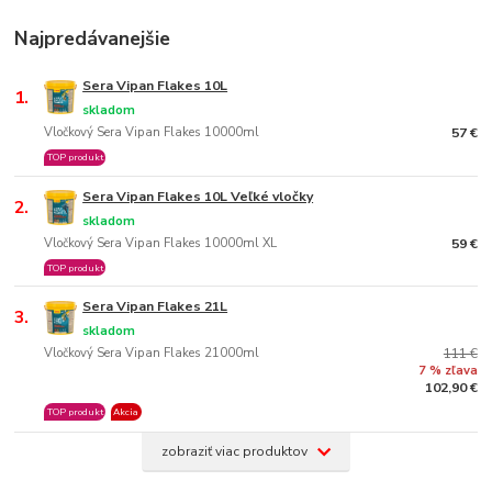
Najpredávanejšie
Sera Vipan Flakes 10L
1.
skladom
Vločkový Sera Vipan Flakes 10000ml
57 €
TOP produkt
Sera Vipan Flakes 10L Veľké vločky
2.
skladom
Vločkový Sera Vipan Flakes 10000ml XL
59 €
TOP produkt
Sera Vipan Flakes 21L
3.
skladom
Vločkový Sera Vipan Flakes 21000ml
111 €
7 % zľava
102,90 €
TOP produkt
Akcia
zobraziť viac produktov