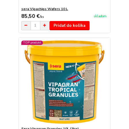
sera Vipachips Wafers 10 L
85,50 €
skladom
/
ks
Pridať do košíka
TOP produkt
Sera Vipagran Granules 10L (3kg)