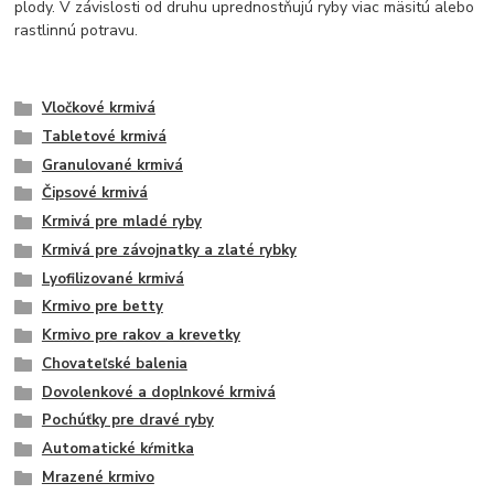
plody. V závislosti od druhu uprednostňujú ryby viac mäsitú alebo
rastlinnú potravu.
Vločkové krmivá
Tabletové krmivá
Granulované krmivá
Čipsové krmivá
Krmivá pre mladé ryby
Krmivá pre závojnatky a zlaté rybky
Lyofilizované krmivá
Krmivo pre betty
Krmivo pre rakov a krevetky
Chovateľské balenia
Dovolenkové a doplnkové krmivá
Pochúťky pre dravé ryby
Automatické kŕmitka
Mrazené krmivo