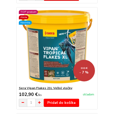
TOP produkt
Akcia
Novinka
111 €
- 7 %
Sera Vipan Flakes 21L Veľké vločky
102,90 €
skladom
/
ks
Pridať do košíka