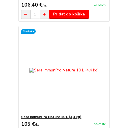
106,40 €
Skladom
/
ks
Pridať do košíka
Novinka
Sera ImmunPro Nature 10 L (4,4 kg)
105 €
na ceste
/
ks