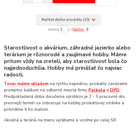
Načítať ďalšie produkty (20)
strana
z 7
ďalšie
Starostlivosť o akvárium, záhradné jazierko alebo
terárium je rôznorodé a zaujímavé hobby. Máme
pritom vždy na zreteli, aby starostlivosť bola čo
najjednoduchšia. Hobby má prinášať čo najviac
radosti.
Tovar máme skladom
na rýchlu expedíciu, produkty zasielame
promptne balíkom na odberné miesta firmy
Packeta
a
DPD
.
Predpokladaná doba doručenia výrobkov je 2 - 5 pracovné dni,
presnejší termín sa zobrazuje na každej produktovej stránke a
potvrdíme ti ho mailom.
Akváriá a teráriá na mieru vyrábame a vozíme po celej SR.