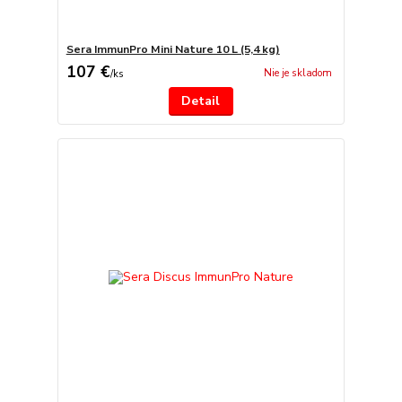
Sera ImmunPro Mini Nature 10 L (5,4 kg)
107 €
Nie je skladom
/
ks
Detail