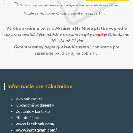
Súhlasím so
spracovaním osobných údajov
za účelom zasielania newslettera.
Môžete sa kedykoľvek odhlásiť. Zasielame raz za 14 dní.
Výroba akvárií a terárií. Akvárium Na Mieru platba vopred
a
rozvoz chovateľských nádrží v rozsahu mapky
mapky
! Orientačne
10 - 14 až 21 dní
Okrem vlastnej dopravy akvárií a terárií,
ponúkame pre
zasielanie balíčkov aj na dobierku:
Informácie pre zákazníkov
Ako nakupovať
Obchodné podmienky
Zostante v kontakte
Platobná brána
www.facebook.com/
www.instagram.com/