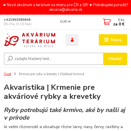
►Nové akvárium a terárium na mieru pre ČR a SR! ►Potrebujete poradiť?
akvaria@akvaria.sk
0
ks
+421903360646
EUR
za
0 €
(Po-Pia, 8-16 hod.)
Menu
Hľadať
Úvod
Krmivo pre ryby a krevety | Vločkové krmivá
Akvaristika | Krmenie pre
akváriové rybky a krevetky
Ryby potrebujú také krmivo, aké by našli aj
v prírode
Je veľmi rôznorodé a obsahuje rôzne larvy, riasy, červy, rastliny a