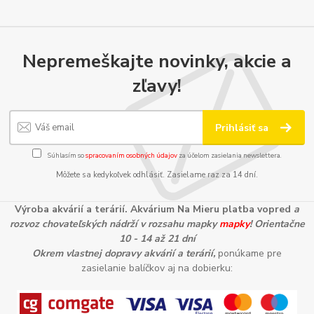
Nepremeškajte novinky, akcie a
zľavy!
Prihlásiť sa
Súhlasím so
spracovaním osobných údajov
za účelom zasielania newslettera.
Môžete sa kedykoľvek odhlásiť. Zasielame raz za 14 dní.
Výroba akvárií a terárií. Akvárium Na Mieru platba vopred
a
rozvoz chovateľských nádrží v rozsahu mapky
mapky
! Orientačne
10 - 14 až 21 dní
Okrem vlastnej dopravy akvárií a terárií,
ponúkame pre
zasielanie balíčkov aj na dobierku: