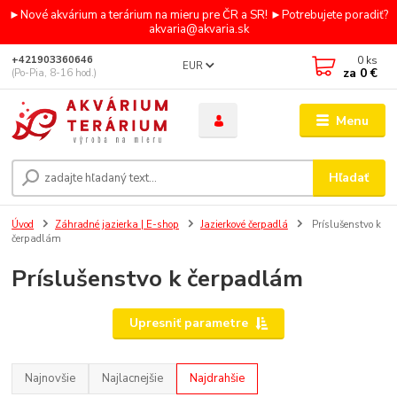
►Nové akvárium a terárium na mieru pre ČR a SR! ►Potrebujete poradiť?
akvaria@akvaria.sk
0
ks
+421903360646
EUR
za
0 €
(Po-Pia, 8-16 hod.)
Menu
Hľadať
Úvod
Záhradné jazierka | E-shop
Jazierkové čerpadlá
Príslušenstvo k
čerpadlám
Príslušenstvo k čerpadlám
Upresniť parametre
Najnovšie
Najlacnejšie
Najdrahšie