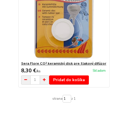
Sera Flore CO² keramický disk pre tlakový difúzor
8,30 €
Skladom
/
ks
Pridať do košíka
strana
z 1