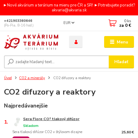
►Nové akvárium a terárium na mieru pre ČR a SR! ►Potrebujete poradiť?
akvaria@akvaria.sk
0
ks
+421903360646
EUR
za
0 €
(Po-Pia, 8-16 hod.)
Menu
Hľadať
Úvod
CO2 a minerály
CO2 difuzory a reaktory
CO2 difuzory a reaktory
Najpredávanejšie
Sera Flore CO² tlakový difúzor
1.
Skladom
Sera tlakový difúzor CO2 v štýlovom dizajne
25,60 €