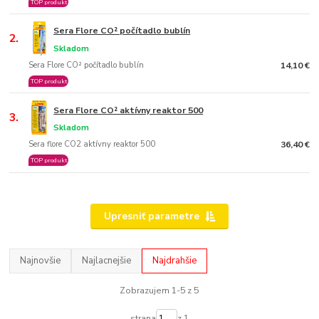
TOP produkt
Sera Flore CO² počítadlo bublín
2.
Skladom
Sera Flore CO² počítadlo bublín
14,10 €
TOP produkt
Sera Flore CO² aktívny reaktor 500
3.
Skladom
Sera flore CO2 aktívny reaktor 500
36,40 €
TOP produkt
Upresniť parametre
Najnovšie
Najlacnejšie
Najdrahšie
Zobrazujem 1-5 z 5
strana
z 1