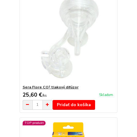
Sera Flore CO² tlakový difúzor
25,60 €
Skladom
/
ks
Pridať do košíka
TOP produkt