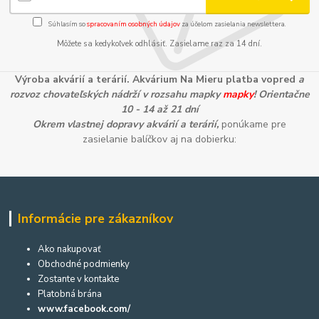
Súhlasím so
spracovaním osobných údajov
za účelom zasielania newslettera.
Môžete sa kedykoľvek odhlásiť. Zasielame raz za 14 dní.
Výroba akvárií a terárií. Akvárium Na Mieru platba vopred
a
rozvoz chovateľských nádrží v rozsahu mapky
mapky
! Orientačne
10 - 14 až 21 dní
Okrem vlastnej dopravy akvárií a terárií,
ponúkame pre
zasielanie balíčkov aj na dobierku:
Informácie pre zákazníkov
Ako nakupovať
Obchodné podmienky
Zostante v kontakte
Platobná brána
www.facebook.com/