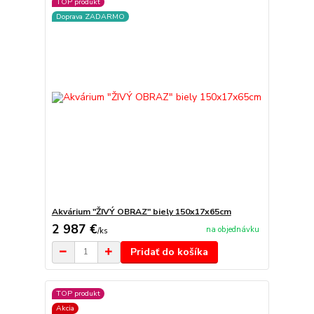
TOP produkt
Doprava ZADARMO
Akvárium "ŽIVÝ OBRAZ" biely 150x17x65cm
2 987 €
na objednávku
/
ks
Pridať do košíka
TOP produkt
Akcia