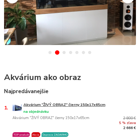
Akvárium ako obraz
Najpredávanejšie
Akvárium "ŽIVÝ OBRAZ" čierny 150x17x65cm
1.
na objednávku
Akvárium "ŽIVÝ OBRAZ" čierny 150x17x65cm
2 800 €
5 % zľava
2 666 €
TOP produkt
Akcia
Doprava ZADARMO