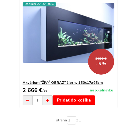
Doprava ZADARMO
2 800 €
- 5 %
Akvárium "ŽIVÝ OBRAZ" čierny 150x17x65cm
2 666 €
na objednávku
/
ks
Pridať do košíka
strana
z 1