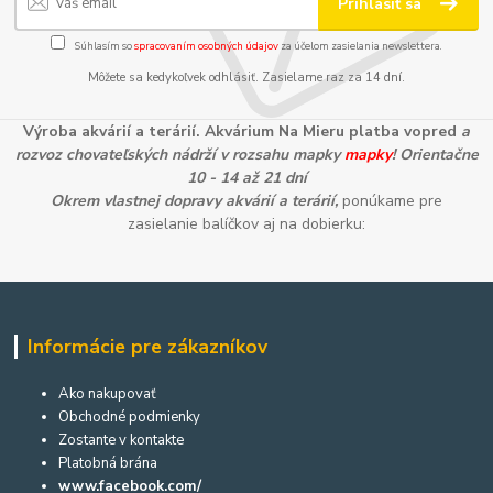
Prihlásiť sa
Súhlasím so
spracovaním osobných údajov
za účelom zasielania newslettera.
Môžete sa kedykoľvek odhlásiť. Zasielame raz za 14 dní.
Výroba akvárií a terárií. Akvárium Na Mieru platba vopred
a
rozvoz chovateľských nádrží v rozsahu mapky
mapky
! Orientačne
10 - 14 až 21 dní
Okrem vlastnej dopravy akvárií a terárií,
ponúkame pre
zasielanie balíčkov aj na dobierku:
Informácie pre zákazníkov
Ako nakupovať
Obchodné podmienky
Zostante v kontakte
Platobná brána
www.facebook.com/