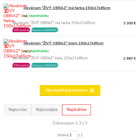
Akvárium "ŽIVÝ OBRAZ" iná farba 150x17x65cm
2.
na objednávku
Akvárium "ŽIVÝ OBRAZ" iná farba 150x17x65cm
3 300 €
TOP produkt
Doprava ZADARMO
Akvárium "ŽIVÝ OBRAZ" biely 150x17x65cm
3.
na objednávku
Akvárium "ŽIVÝ OBRAZ" biely 150x17x65cm
2 987 €
TOP produkt
Doprava ZADARMO
Upresniť parametre
Najnovšie
Najlacnejšie
Najdrahšie
Zobrazujem 1-3 z 3
strana
z 1