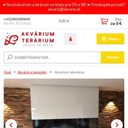
►Nové akvárium a terárium na mieru pre ČR a SR! ►Potrebujete poradiť?
akvaria@akvaria.sk
0
ks
+421903360646
EUR
za
0 €
(Po-Pia, 8-16 hod.)
Menu
Hľadať
Úvod
Akváriá a komplety
Akvárium ako obraz