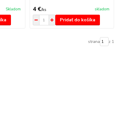
4 €
Skladom
skladom
/
ks
íka
Pridať do košíka
strana
z 1