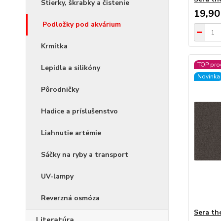
Stierky, škrabky a čistenie
19,90
Podložky pod akvárium
Krmítka
TOP pro
Lepidla a silikóny
Novinka
Pôrodničky
Hadice a príslušenstvo
Liahnutie artémie
Sáčky na ryby a transport
UV-lampy
Reverzná osmóza
Sera th
Literatúra