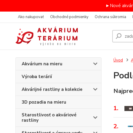
►Nové akvári
Ako nakupovať
Obchodné podmienky
Ochrana súkromia
Úvod
A
Akvárium na mieru
Podl
Výroba terárií
Akvárijné rastliny a kolekcie
Najpre
3D pozadia na mieru
1.
Starostlivosť o akváriové
rastliny
2.