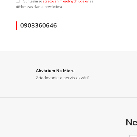
Súhlasím so
spracovaním osobných údajov
za
účelom zasielania newslettera.
0903360646
Akvárium Na Mieru
Zriaďovanie a servis akvárií
Ne