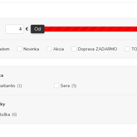
€
Od
adom
Novinka
Akcia
Doprava ZADARMO
TO
ca
atlantis
(1)
Sera
(5)
ky
ložka
(6)