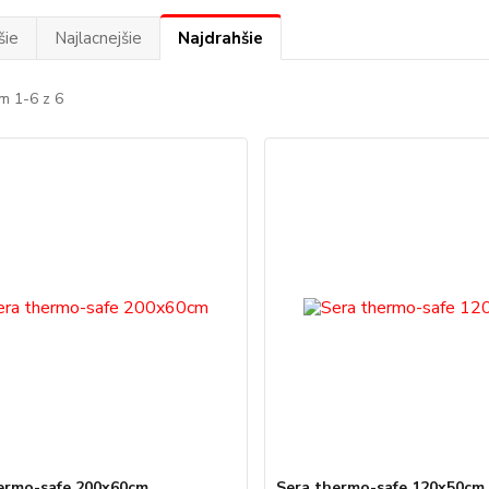
šie
Najlacnejšie
Najdrahšie
m 1-6 z 6
ermo-safe 200x60cm
Sera thermo-safe 120x50cm