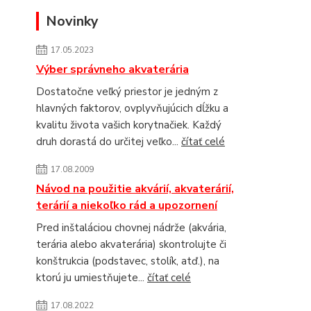
Novinky
17.05.2023
Výber správneho akvaterária
Dostatočne veľký priestor je jedným z
hlavných faktorov, ovplyvňujúcich dĺžku a
kvalitu života vašich korytnačiek. Každý
druh dorastá do určitej veľko...
čítať celé
17.08.2009
Návod na použitie akvárií, akvaterárií,
terárií a niekoľko rád a upozornení
Pred inštaláciou chovnej nádrže (akvária,
terária alebo akvaterária) skontrolujte či
konštrukcia (podstavec, stolík, atď.), na
ktorú ju umiestňujete...
čítať celé
17.08.2022