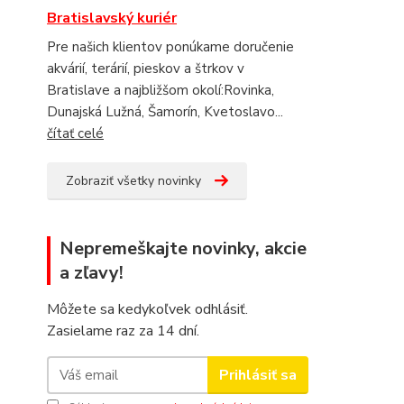
Bratislavský kuriér
Pre našich klientov ponúkame doručenie
akvárií, terárií, pieskov a štrkov v
Bratislave a najbližšom okolí:Rovinka,
Dunajská Lužná, Šamorín, Kvetoslavo...
čítať celé
Zobraziť všetky novinky
Nepremeškajte novinky, akcie
a zľavy!
Môžete sa kedykoľvek odhlásiť.
Zasielame raz za 14 dní.
Prihlásiť sa