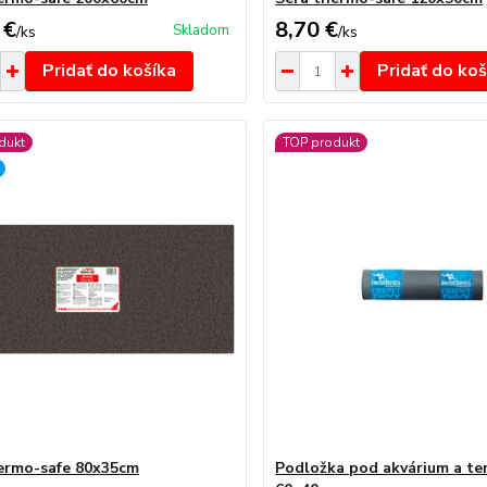
 €
8,70 €
Skladom
/
ks
/
ks
Pridať do košíka
Pridať do koš
dukt
TOP produkt
ermo-safe 80x35cm
Podložka pod akvárium a te