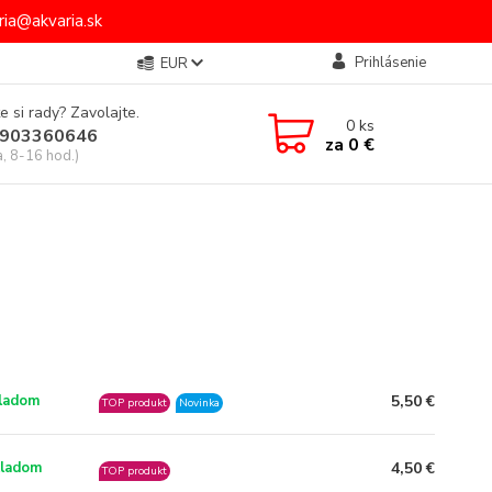
ia@akvaria.sk
Prihlásenie
EUR
e si rady? Zavolajte.
0
ks
903360646
za
0 €
a, 8-16 hod.)
5,50 €
ladom
TOP produkt
Novinka
4,50 €
ladom
TOP produkt