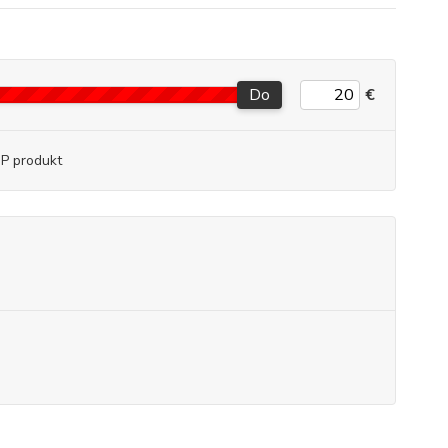
Do
€
P produkt