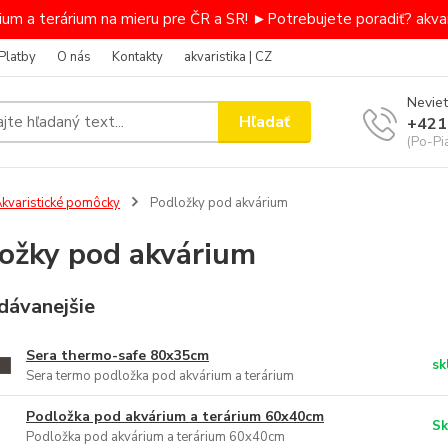
um a terárium na mieru pre ČR a SR! ►Potrebujete poradiť? akvar
Platby
O nás
Kontakty
akvaristika | CZ
Neviet
Hľadať
+421
(Po-Pi
kvaristické pomôcky
Podložky pod akvárium
ožky pod akvárium
dávanejšie
Sera thermo-safe 80x35cm
sk
Sera termo podložka pod akvárium a terárium
Podložka pod akvárium a terárium 60x40cm
Sk
Podložka pod akvárium a terárium 60x40cm