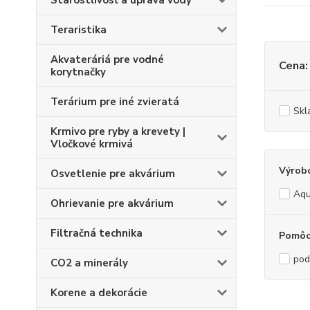
Starostlivosť a úprava vody
Teraristika
Akvateráriá pre vodné
Cena:
korytnačky
Terárium pre iné zvieratá
Skl
Krmivo pre ryby a krevety |
Vločkové krmivá
Výrob
Osvetlenie pre akvárium
Aqu
Ohrievanie pre akvárium
Filtračná technika
Pomôc
pod
CO2 a minerály
Korene a dekorácie