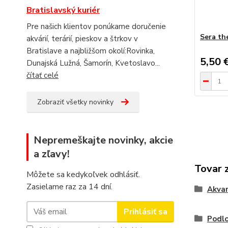
Bratislavský kuriér
Pre našich klientov ponúkame doručenie
Sera th
akvárií, terárií, pieskov a štrkov v
Bratislave a najbližšom okolí:Rovinka,
5,50 
Dunajská Lužná, Šamorín, Kvetoslavo...
čítať celé
Zobraziť všetky novinky
Nepremeškajte novinky, akcie
a zľavy!
Tovar 
Môžete sa kedykoľvek odhlásiť.
Zasielame raz za 14 dní.
Akvar
Prihlásiť sa
Podlo