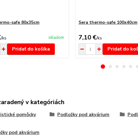
ermo-safe 80x35cm
Sera thermo-safe 100x40cm
€
7,10 €
skladom
/
ks
/
ks
Pridať do košíka
Pridať do ko
zaradený v kategóriách
istické pomôcky
Podložky pod akvárium
Podl
žky pod akvárium