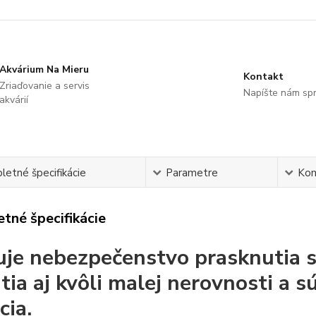
Akvárium Na Mieru
Kontakt
Zriaďovanie a servis
Napíšte nám sp
akvárií
etné špecifikácie
Parametre
Ko
tné špecifikácie
uje nebezpečenstvo prasknutia s
tia aj kvôli malej nerovnosti a s
cia.