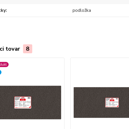
ky
podložka
ci tovar
8
dukt