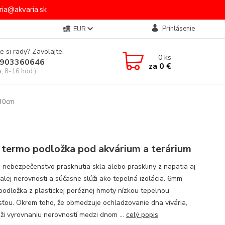
ia@akvaria.sk
Prihlásenie
EUR
e si rady? Zavolajte.
0
ks
903360646
za
0 €
a, 8-16 hod.)
x30cm
 termo podložka pod akvárium a terárium
e nebezpečenstvo prasknutia skla alebo praskliny z napätia aj
malej nerovnosti a súčasne slúži ako tepelná izolácia. 6mm
podložka z plastickej poréznej hmoty nízkou tepelnou
sťou. Okrem toho, že obmedzuje ochladzovanie dna vivária,
úži vyrovnaniu nerovností medzi dnom ...
celý popis