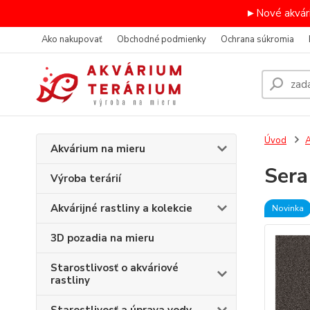
►Nové akvári
Ako nakupovať
Obchodné podmienky
Ochrana súkromia
Úvod
A
Akvárium na mieru
Sera
Výroba terárií
Akvárijné rastliny a kolekcie
Novinka
3D pozadia na mieru
Starostlivosť o akváriové
rastliny