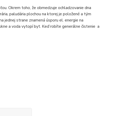
sťou. Okrem toho, že obmedzuje ochladzovanie dna
erária, paludária plochou na ktorej je položené a tým
 na jednej strane znamená úsporu el. energie na
askne a voda vytopí byt. Keď robíte generálne čistenie a