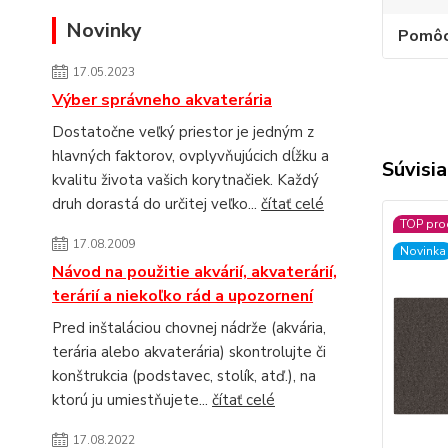
Novinky
Pomôc
17.05.2023
Výber správneho akvaterária
Dostatočne veľký priestor je jedným z
hlavných faktorov, ovplyvňujúcich dĺžku a
Súvisia
kvalitu života vašich korytnačiek. Každý
druh dorastá do určitej veľko...
čítať celé
TOP pro
17.08.2009
Novinka
Návod na použitie akvárií, akvaterárií,
terárií a niekoľko rád a upozornení
Pred inštaláciou chovnej nádrže (akvária,
terária alebo akvaterária) skontrolujte či
konštrukcia (podstavec, stolík, atď.), na
ktorú ju umiestňujete...
čítať celé
17.08.2022