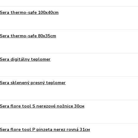
Sera thermo-safe 100x40cm
Sera thermo-safe 80x35cm
Sera digitálny teplomer
Sera sklenený presný teplomer
Sera flore tool S nerezové nožnice 30см
Sera flore tool P pinzeta nerez rovná 31см