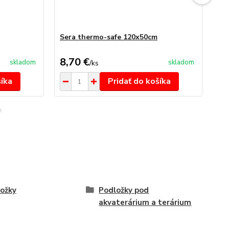
Sera thermo-safe 120x50cm
Se
8,70 €
19
skladom
skladom
/
ks
šíka
Pridať do košíka
ožky
Podložky pod
akvaterárium a terárium