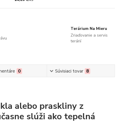
Terárium Na Mieru
Zriaďovanie a servis
rávu
terárií
mentáre
0
Súvisiaci tovar
8
kla alebo praskliny z
účasne slúži ako tepelná