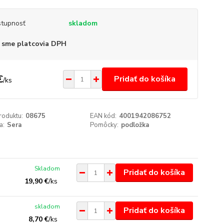
tupnosť
skladom
 sme platcovia DPH
€
Pridať do košíka
/
ks
roduktu:
08675
EAN kód:
4001942086752
a:
Sera
Pomôcky:
podložka
Skladom
Pridať do košíka
19,90 €
/
ks
skladom
Pridať do košíka
8,70 €
/
ks