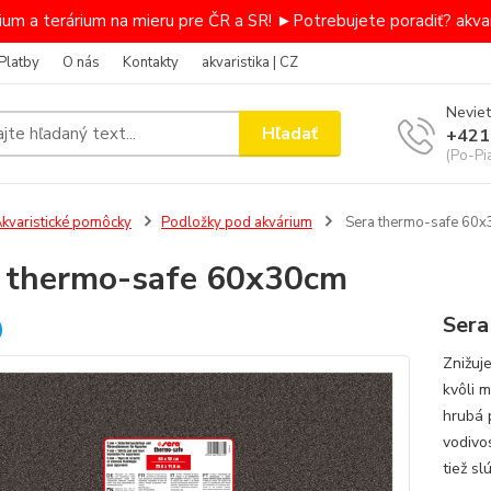
um a terárium na mieru pre ČR a SR! ►Potrebujete poradiť? akvar
Platby
O nás
Kontakty
akvaristika | CZ
Neviet
Hľadať
+421
(Po-Pi
kvaristické pomôcky
Podložky pod akvárium
Sera thermo-safe 60
 thermo-safe 60x30cm
Sera
Znižuj
kvôli 
hrubá 
vodivo
tiež sl