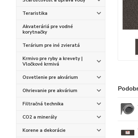
Starostlivosť a úprava vody
Teraristika
Akvateráriá pre vodné
korytnačky
Terárium pre iné zvieratá
Krmivo pre ryby a krevety |
Vločkové krmivá
Osvetlenie pre akvárium
Podobn
Ohrievanie pre akvárium
Filtračná technika
CO2 a minerály
Korene a dekorácie