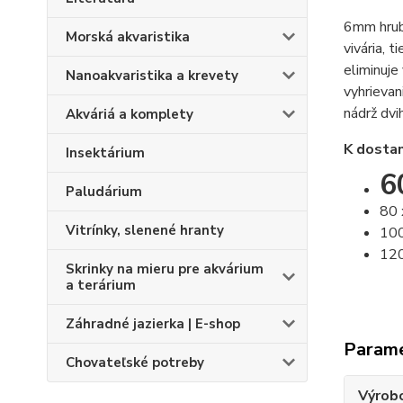
6mm hrub
Morská akvaristika
vivária, 
eliminuje
Nanoakvaristika a krevety
vyhrievan
nádrž dvi
Akváriá a komplety
K dostan
Insektárium
6
Paludárium
80 
Vitrínky, slenené hranty
100
120
Skrinky na mieru pre akvárium
a terárium
Záhradné jazierka | E-shop
Param
Chovateľské potreby
Výrob