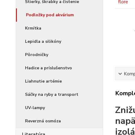
Stierky, škrabky a čistenie
Podložky pod akvárium
Krmítka
Lepidla a silikóny
Pôrodničky
Hadice a príslušenstvo
Kompl
Liahnutie artémie
Komple
Sáčky na ryby a transport
Zniž
UV-lampy
napä
Reverzná osmóza
izolá
Literatúra