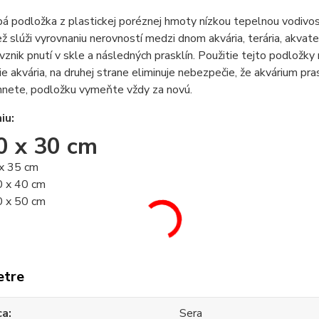
á podložka z plastickej poréznej hmoty nízkou tepelnou vodivo
tiež slúži vyrovnaniu nerovností medzi dnom akvária, terária, akvat
 vznik pnutí v skle a následných prasklín. Použitie tejto podložky
ie akvária, na druhej strane eliminuje nebezpečie, že akvárium pr
hnete, podložku vymeňte vždy za novú.
iu:
0 x 30 cm
x 35 cm
 x 40 cm
 x 50 cm
etre
ca
Sera