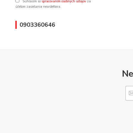
Súhlasím so
spracovaním osobných údajov
za
účelom zasielania newslettera.
0903360646
Ne