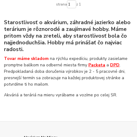
strana
z 1
Starostlivosť o akvárium, záhradné jazierko alebo
terárium je rôznorodé a zaujímavé hobby. Máme
pritom vždy na zreteli, aby starostlivosť bola čo
najjednoduchšia. Hobby má prinášať čo najviac
radosti.
Tovar máme skladom
na rýchlu expedíciu, produkty zasielame
promptne balíkom na odberné miesta firmy
Packeta
a
DPD
.
Predpokladaná doba doručenia výrobkov je 2 - 5 pracovné dni,
presnejší termín sa zobrazuje na každej produktovej stránke a
potvrdíme ti ho mailom.
Akváriá a teráriá na mieru vyrábame a vozíme po celej SR.