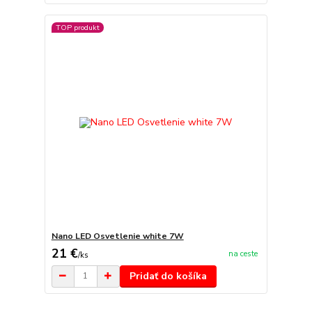
TOP produkt
Nano LED Osvetlenie white 7W
21 €
na ceste
/
ks
Pridať do košíka