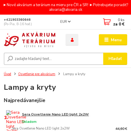
►Nové akvárium a terárium na mieru pre ČR a SR! ►Potrebujete poradiť?
akvaria@akvaria.sk
0
ks
+421903360646
EUR
za
0 €
(Po-Pia, 8-16 hod.)
Menu
Hľadať
Úvod
Osvetlenie pre akvárium
Lampy a kryty
Lampy a kryty
Najpredávanejšie
Sera Osvetlenie Nano LED light 2x2W
1.
Skladom
Sera Osvetlenie Nano LED light 2x2W
44,60 €