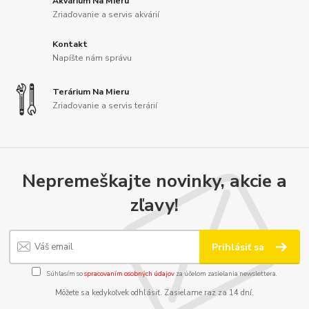
Akvárium Na Mieru
Zriaďovanie a servis akvárií
Kontakt
Napíšte nám správu
Terárium Na Mieru
Zriaďovanie a servis terárií
Nepremeškajte novinky, akcie a
zľavy!
Prihlásiť sa
Súhlasím so
spracovaním osobných údajov
za účelom zasielania newslettera.
Môžete sa kedykoľvek odhlásiť. Zasielame raz za 14 dní.