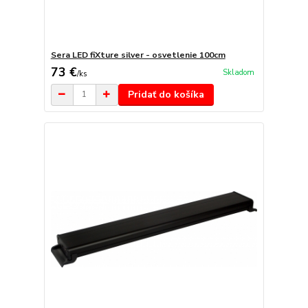
Sera LED fiXture silver - osvetlenie 100cm
73 €
Skladom
/
ks
Pridať do košíka