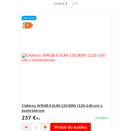
strana
z 1
Novinka
Chihiros WRGB II SLIM 120 90W (120–140 cm) s
kontrolérom
237 €
skladom
/
ks
Pridať do košíka