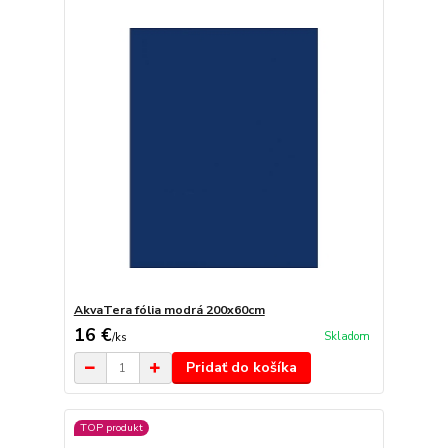
AkvaTera fólia modrá 200x60cm
16 €
Skladom
/
ks
Pridať do košíka
TOP produkt