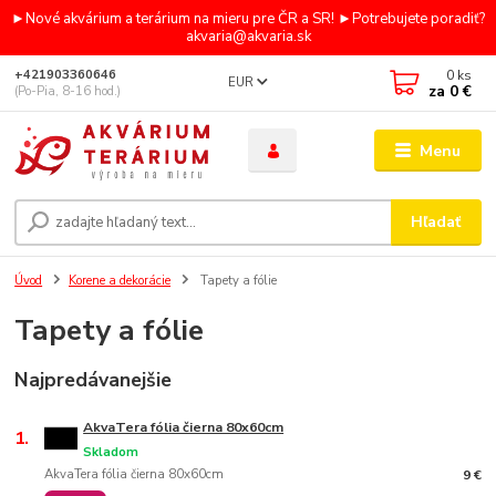
►Nové akvárium a terárium na mieru pre ČR a SR! ►Potrebujete poradiť?
akvaria@akvaria.sk
0
ks
+421903360646
EUR
za
0 €
(Po-Pia, 8-16 hod.)
Menu
Hľadať
Úvod
Korene a dekorácie
Tapety a fólie
Tapety a fólie
Najpredávanejšie
AkvaTera fólia čierna 80x60cm
1.
Skladom
AkvaTera fólia čierna 80x60cm
9 €