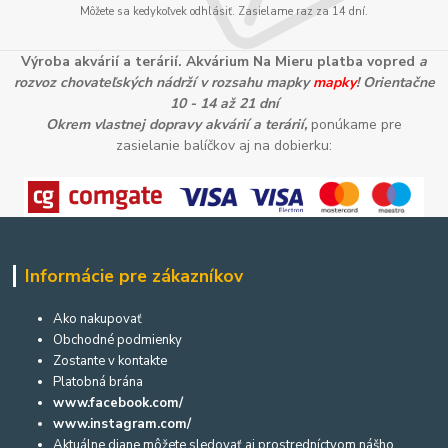
Môžete sa kedykoľvek odhlásiť. Zasielame raz za 14 dní.
Výroba akvárií a terárií. Akvárium Na Mieru platba vopred
a
rozvoz chovateľských nádrží v rozsahu mapky
mapky
! Orientačne
10 - 14 až 21 dní
Okrem vlastnej dopravy akvárií a terárií,
ponúkame pre
zasielanie balíčkov aj na dobierku:
Informácie pre zákazníkov
Ako nakupovať
Obchodné podmienky
Zostante v kontakte
Platobná brána
www.facebook.com/
www.instagram.com/
Aktuálne diane môžete sledovať aj prostredníctvom nášho