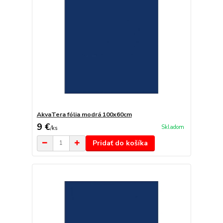
AkvaTera fólia modrá 100x60cm
9 €
Skladom
/
ks
Pridať do košíka