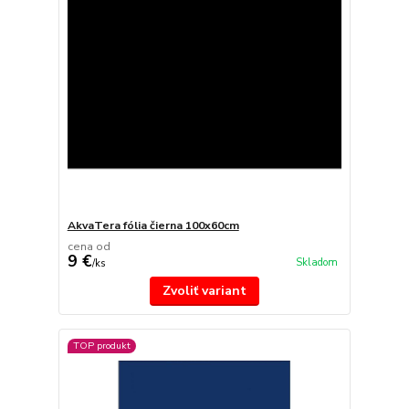
AkvaTera fólia čierna 100x60cm
cena od
9 €
Skladom
/
ks
Zvoliť variant
TOP produkt