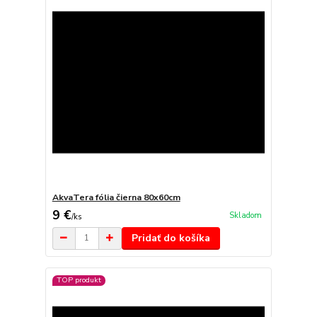
AkvaTera fólia čierna 80x60cm
9 €
Skladom
/
ks
Pridať do košíka
TOP produkt