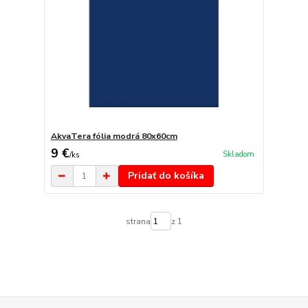
AkvaTera fólia modrá 80x60cm
9 €
Skladom
/
ks
Pridať do košíka
strana
z 1