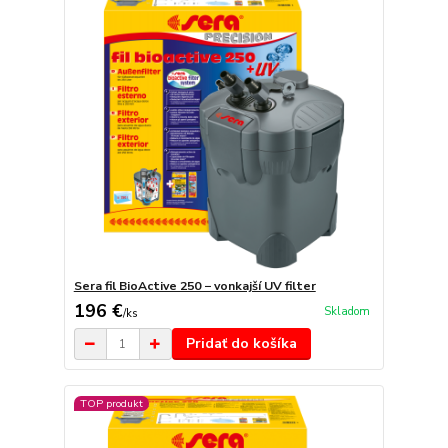
Sera fil BioActive 250 − vonkajší UV filter
196 €
Skladom
/
ks
Pridať do košíka
TOP produkt