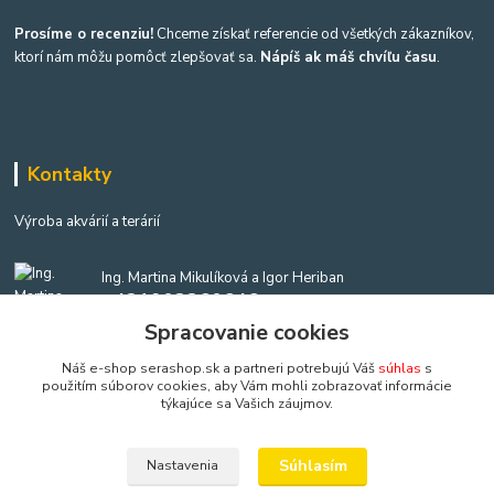
Prosíme o recenziu!
Chceme získať referencie od všetkých zákazníkov,
ktorí nám môžu pomôcť zlepšovať sa.
Nápíš ak máš chvíľu času
.
Kontakty
Výroba akvárií a terárií
Ing. Martina Mikulíková a Igor Heriban
+421903360646
(Po-Pia, 8-16 hod.)
Spracovanie cookies
Náš e-shop serashop.sk a partneri potrebujú Váš
súhlas
s
akvaria@akvaria.sk
použitím súborov cookies, aby Vám mohli zobrazovať informácie
týkajúce sa Vašich záujmov.
Súhlasím
Nastavenia