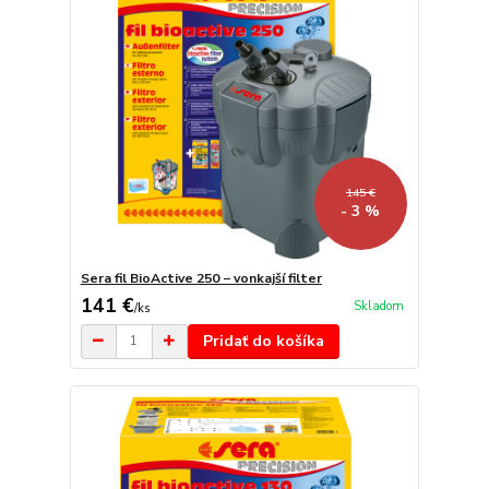
145 €
- 3 %
Sera fil BioActive 250 − vonkajší filter
141 €
Skladom
/
ks
Pridať do košíka