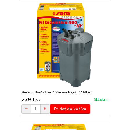
Sera fil BioActive 400 − vonkajší UV filter
239 €
Skladom
/
ks
Pridať do košíka