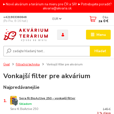
►Nové akvárium a terárium na mieru pre ČR a SR! ►Potrebujete poradiť?
akvaria@akvaria.sk
0
ks
+421903360646
EUR
za
0 €
(Po-Pia, 8-16 hod.)
Menu
Hľadať
Úvod
Filtračná technika
Vonkajší filter pre akvárium
Vonkajší filter pre akvárium
Najpredávanejšie
Sera fil BioActive 250 − vonkajší filter
1.
Skladom
Sera fil BioActive 250
145 €
3 % zľava