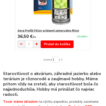
Sera PrefiX Filter prídavný univerzálny filter
36,50 €
skladom
/
ks
Pridať do košíka
strana
z 1
Starostlivosť o akvárium, záhradné jazierko alebo
terárium je rôznorodé a zaujímavé hobby. Máme
pritom vždy na zreteli, aby starostlivosť bola čo
najjednoduchšia. Hobby má prinášať čo najviac
radosti.
Tovar máme skladom
na rýchlu expedíciu, produkty zasielame