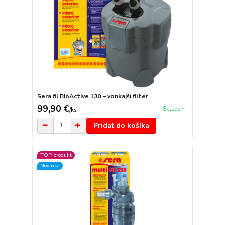
Sera fil BioActive 130 − vonkajší filter
99,90 €
Skladom
/
ks
Pridať do košíka
TOP produkt
Novinka