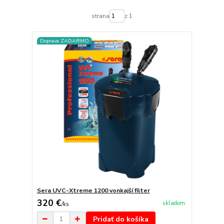
strana
z 1
Doprava ZADARMO
Sera UVC-Xtreme 1200 vonkajší filter
320 €
skladom
/
ks
Pridať do košíka