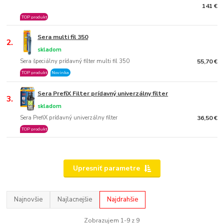
141 €
TOP produkt
Sera multi fil 350
2.
skladom
Sera špeciálny prídavný filter multi fil 350
55,70 €
TOP produkt
Novinka
Sera PrefiX Filter prídavný univerzálny filter
3.
skladom
Sera PrefiX prídavný univerzálny filter
36,50 €
TOP produkt
Upresniť parametre
Najnovšie
Najlacnejšie
Najdrahšie
Zobrazujem 1-9 z 9