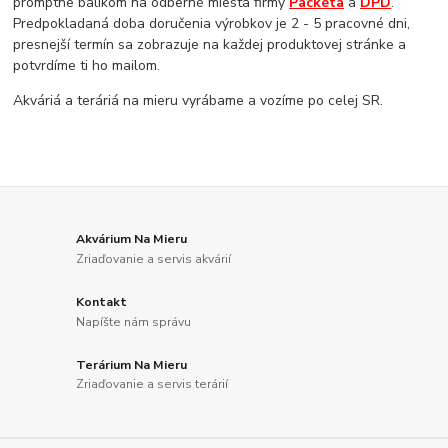
promptne balíkom na odberné miesta firmy
Packeta
a
DPD
.
Predpokladaná doba doručenia výrobkov je 2 - 5 pracovné dni,
presnejší termín sa zobrazuje na každej produktovej stránke a
potvrdíme ti ho mailom.
Akváriá a teráriá na mieru vyrábame a vozíme po celej SR.
Akvárium Na Mieru
Zriaďovanie a servis akvárií
Kontakt
Napíšte nám správu
Terárium Na Mieru
Zriaďovanie a servis terárií