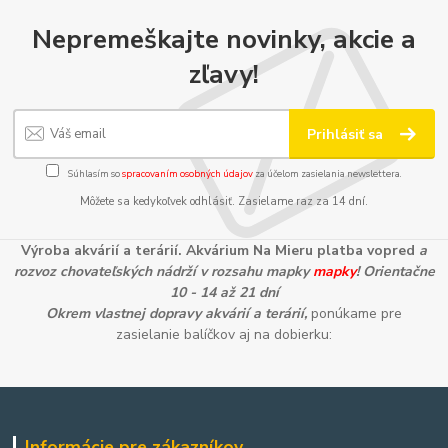
Nepremeškajte novinky, akcie a
zľavy!
Prihlásiť sa
Súhlasím so
spracovaním osobných údajov
za účelom zasielania newslettera.
Môžete sa kedykoľvek odhlásiť. Zasielame raz za 14 dní.
Výroba akvárií a terárií. Akvárium Na Mieru platba vopred
a
rozvoz chovateľských nádrží v rozsahu mapky
mapky
! Orientačne
10 - 14 až 21 dní
Okrem vlastnej dopravy akvárií a terárií,
ponúkame pre
zasielanie balíčkov aj na dobierku:
Informácie pre zákazníkov