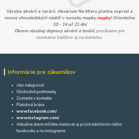
Výroba akvárií a terárií. Akvárium Na Mieru platba vopred
a
rozvoz chovateľských nádrží v rozsahu mapky
mapky
! Orientačne
10 - 14 až 21 dní
Okrem vlastnej dopravy akvárií a terárií,
ponúkame pre
zasielanie balíčkov aj na dobierku:
Informácie pre zákazníkov
Ako nakupovať
Obchodné podmienky
Zostante v kontakte
Platobná brána
www.facebook.com/
www.instagram.com/
Aktuálne diane môžete sledovať aj prostredníctvom nášho
facebooku a na instagrame: