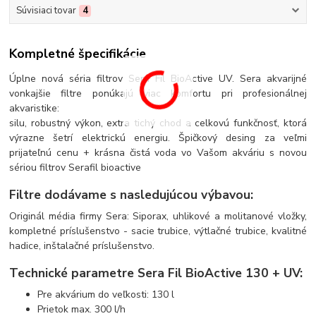
Súvisiaci tovar
4
Kompletné špecifikácie
Úplne nová séria filtrov Sera Fil BioActive UV. Sera akvarijné
vonkajšie filtre ponúkajú viac komfortu pri profesionálnej
akvaristike:
silu, robustný výkon, extra tichý chod a celkovú funkčnosť, ktorá
výrazne šetrí elektrickú energiu. Špičkový desing za veľmi
prijateľnú cenu + krásna čistá voda vo Vašom akváriu s novou
sériou filtrov Serafil bioactive
Filtre dodávame s nasledujúcou výbavou:
Originál média firmy Sera: Siporax, uhlikové a molitanové vložky,
kompletné príslušenstvo - sacie trubice, výtlačné trubice, kvalitné
hadice, inštalačné príslušenstvo.
Technické parametre Sera Fil BioActive 130 + UV:
Pre akvárium do veľkosti: 130 l
Prietok max. 300 l/h