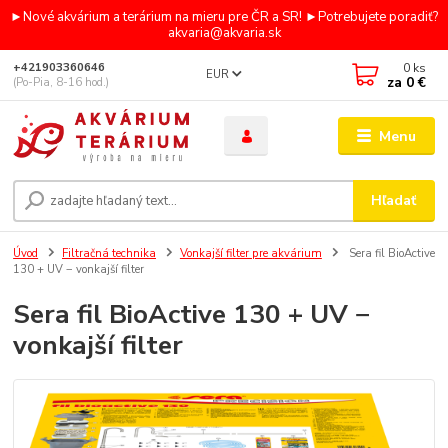
►Nové akvárium a terárium na mieru pre ČR a SR! ►Potrebujete poradiť?
akvaria@akvaria.sk
0
ks
+421903360646
EUR
za
0 €
(Po-Pia, 8-16 hod.)
Menu
Hľadať
Úvod
Filtračná technika
Vonkajší filter pre akvárium
Sera fil BioActive
130 + UV − vonkajší filter
Sera fil BioActive 130 + UV −
vonkajší filter