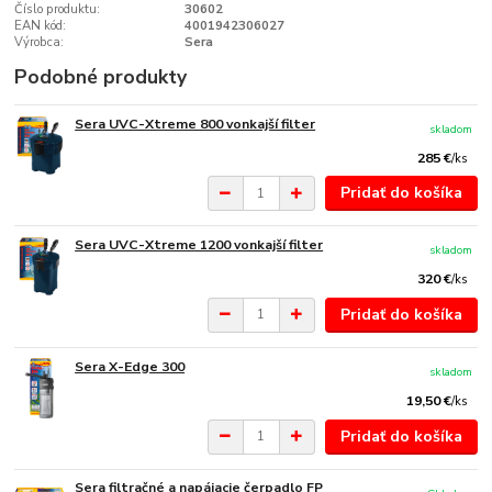
Číslo produktu:
30602
EAN kód:
4001942306027
Výrobca:
Sera
Podobné produkty
Sera UVC-Xtreme 800 vonkajší filter
skladom
285 €
/
ks
Pridať do košíka
Sera UVC-Xtreme 1200 vonkajší filter
skladom
320 €
/
ks
Pridať do košíka
Sera X-Edge 300
skladom
19,50 €
/
ks
Pridať do košíka
Sera filtračné a napájacie čerpadlo FP