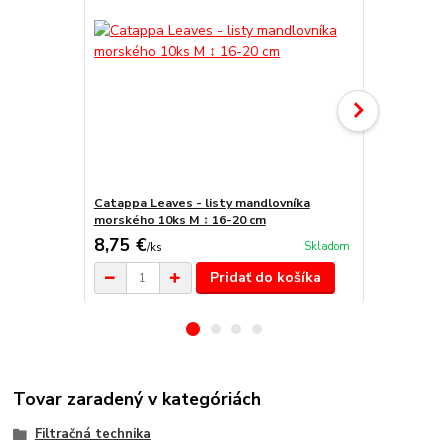
Catappa Leaves - listy mandlovníka
Sera aquata
morského 10ks M ↕ 16-20 cm
8,75 €
9,10 €
Skladom
/
ks
/
ks
Pridať do košíka
Tovar zaradený v kategóriách
Filtračná technika