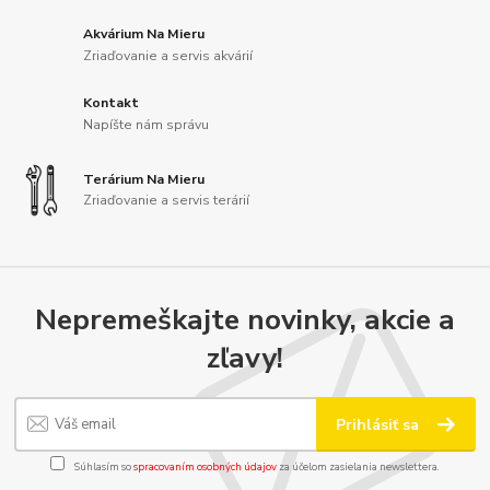
Akvárium Na Mieru
Zriaďovanie a servis akvárií
Kontakt
Napíšte nám správu
Terárium Na Mieru
Zriaďovanie a servis terárií
Nepremeškajte novinky, akcie a
zľavy!
Prihlásiť sa
Súhlasím so
spracovaním osobných údajov
za účelom zasielania newslettera.