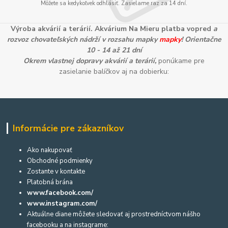
Môžete sa kedykoľvek odhlásiť. Zasielame raz za 14 dní.
Výroba akvárií a terárií. Akvárium Na Mieru platba vopred
a
rozvoz chovateľských nádrží v rozsahu mapky
mapky
! Orientačne
10 - 14 až 21 dní
Okrem vlastnej dopravy akvárií a terárií,
ponúkame pre
zasielanie balíčkov aj na dobierku:
Informácie pre zákazníkov
Ako nakupovať
Obchodné podmienky
Zostante v kontakte
Platobná brána
www.facebook.com/
www.instagram.com/
Aktuálne diane môžete sledovať aj prostredníctvom nášho
facebooku a na instagrame: