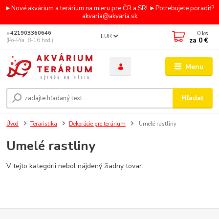
►Nové akvárium a terárium na mieru pre ČR a SR! ►Potrebujete poradiť?
akvaria@akvaria.sk
0
ks
+421903360646
EUR
za
0 €
(Po-Pia, 8-16 hod.)
Menu
Hľadať
Úvod
Teraristika
Dekorácie pre terárium
Umelé rastliny
Umelé rastliny
V tejto kategórii nebol nájdený žiadny tovar.