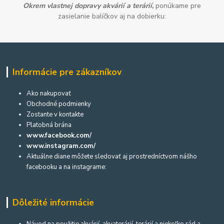
Okrem vlastnej dopravy akvárií a terárií,
ponúkame pre
zasielanie balíčkov aj na dobierku:
Informácie pre zákazníkov
Ako nakupovať
Obchodné podmienky
Zostante v kontakte
Platobná brána
www.facebook.com/
www.instagram.com/
Aktuálne diane môžete sledovať aj prostredníctvom nášho
facebooku a na instagrame:
Dôležité informácie
Návod na použitie akvárií, akvaterárií, terárií a niekoľko rád a