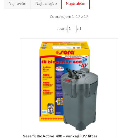
Najnovšie
Najlacnejšie
Najdrahšie
Zobrazujem 1-17 z 17
strana
z 1
Sera fil BioActive 400 − vonkajší UV filter