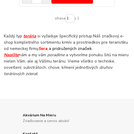
strana
z 1
Každý typ
terária
si vyžaduje špecifický prístup.
Náš značkový e-
shop kompletného sortimentu krmív a prostriedkov pre teraristiku
od nemeckej firmy
S
era
a pridružených značiek.
Napíšte
nám a my vám
poradíme
a vytvoríme ponuku šitú na mieru
nielen Vám, ale aj Vášmu teráriu. Vieme všetko o technike,
osvetlení, substrátoch, chove, kŕmení jednotlivých
druhov
teráriových zvierat
.
Akvárium Na Mieru
Zriaďovanie a servis akvárií
Kontakt