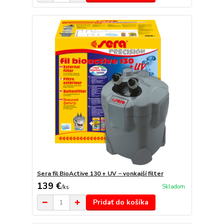
Sera fil BioActive 130 + UV − vonkajší filter
139 €
Skladom
/
ks
Pridať do košíka