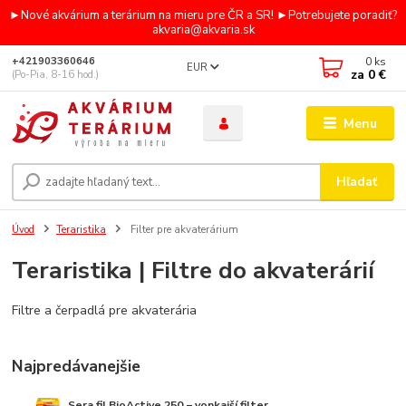
►Nové akvárium a terárium na mieru pre ČR a SR! ►Potrebujete poradiť?
akvaria@akvaria.sk
0
ks
+421903360646
EUR
za
0 €
(Po-Pia, 8-16 hod.)
Menu
Hľadať
Úvod
Teraristika
Filter pre akvaterárium
Teraristika | Filtre do akvaterárií
Filtre a čerpadlá pre akvaterária
Najpredávanejšie
Sera fil BioActive 250 − vonkajší filter