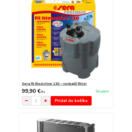
Sera fil BioActive 130 − vonkajší filter
99,90 €
Skladom
/
ks
Pridať do košíka