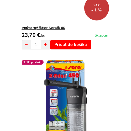
24 €
- 1 %
Vnútorný filter Serafil 60
23,70 €
Skladom
/
ks
Pridať do košíka
TOP produkt