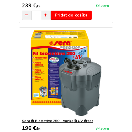
239 €
Skladom
/
ks
Pridať do košíka
Sera fil BioActive 250 − vonkajší UV filter
196 €
Skladom
/
ks