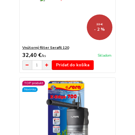
33 €
- 2 %
Vnútorný filter Serafil 120
32,40 €
Skladom
/
ks
Pridať do košíka
TOP produkt
Novinka