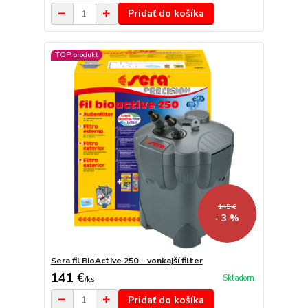
Pridať do košíka
TOP produkt
145 €
- 3 %
Sera fil BioActive 250 − vonkajší filter
141 €
Skladom
/
ks
Pridať do košíka