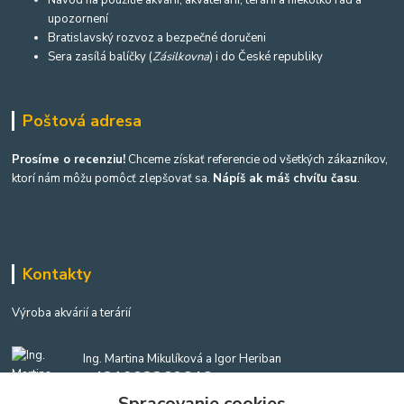
upozornení
Bratislavský rozvoz a bezpečné doručeni
Sera zasílá balíčky (
Zásilkovna
) i do České republiky
Poštová adresa
Prosíme o recenziu!
Chceme získať referencie od všetkých zákazníkov,
ktorí nám môžu pomôcť zlepšovať sa.
Nápíš ak máš chvíľu času
.
Kontakty
Výroba akvárií a terárií
Ing. Martina Mikulíková a Igor Heriban
+421903360646
(Po-Pia, 8-16 hod.)
Spracovanie cookies