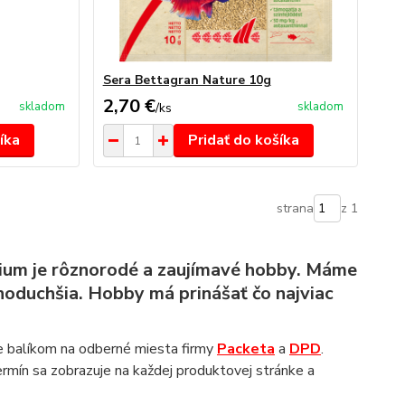
Sera Bettagran Nature 10g
2,70 €
skladom
skladom
/
ks
íka
Pridať do košíka
strana
z 1
árium je rôznorodé a zaujímavé hobby. Máme
dnoduchšia. Hobby má prinášať čo najviac
e balíkom na odberné miesta firmy
Packeta
a
DPD
.
ermín sa zobrazuje na každej produktovej stránke a