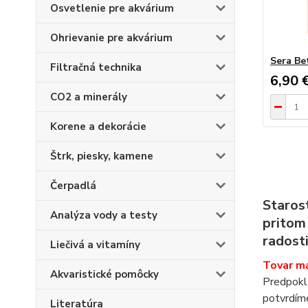
Osvetlenie pre akvárium
Ohrievanie pre akvárium
Sera Be
Filtračná technika
6,90 
CO2 a minerály
Korene a dekorácie
Štrk, piesky, kamene
Čerpadlá
Staros
Analýza vody a testy
pritom 
radosti
Liečivá a vitamíny
Tovar m
Akvaristické pomôcky
Predpokla
potvrdíme
Literatúra