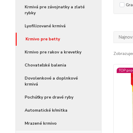
Gra
Krmivá pre závojnatky a zlaté
rybky
Lyofilizované krmivá
Najnov
Krmivo pre betty
Krmivo pre rakov a krevetky
Zobrazuje
Chovateľské balenia
TOP pro
Dovolenkové a doplnkové
krmivá
Pochúťky pre dravé ryby
Automatické kŕmitka
Mrazené krmivo