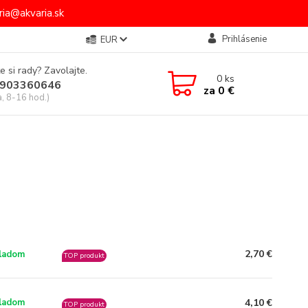
ia@akvaria.sk
Prihlásenie
EUR
e si rady? Zavolajte.
0
ks
903360646
za
0 €
a, 8-16 hod.)
2,70 €
ladom
TOP produkt
4,10 €
ladom
TOP produkt