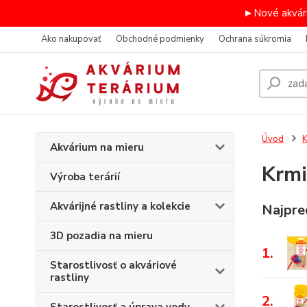
►Nové akvári
Ako nakupovať
Obchodné podmienky
Ochrana súkromia
Úvod
K
Akvárium na mieru
Krmi
Výroba terárií
Akvárijné rastliny a kolekcie
Najpre
3D pozadia na mieru
1.
Starostlivosť o akváriové
rastliny
2.