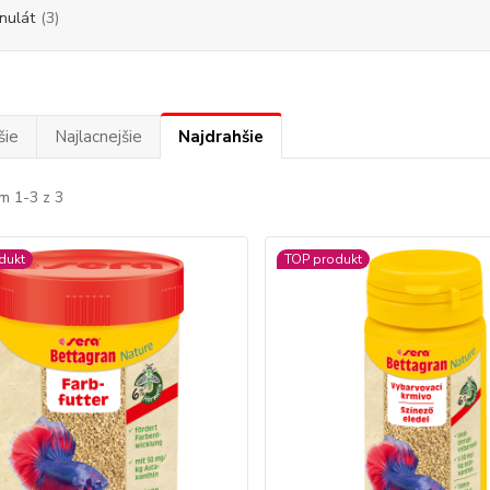
nulát
(3)
šie
Najlacnejšie
Najdrahšie
m 1-3 z 3
dukt
TOP produkt