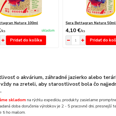
ttagran Nature 100ml
Sera Bettagran Nature 50ml
€
4,10 €
skladom
/
ks
/
ks
Pridať do košíka
Pridať do koš
tlivosť o akvárium, záhradné jazierko alebo ter
vždy na zreteli, aby starostlivosť bola čo najje
.
áme skladom
na rýchlu expedíciu, produkty zasielame promptn
daná doba doručenia výrobkov je 2 - 5 pracovné dni, presnejší t
 ti ho mailom.