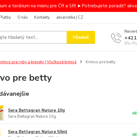
um a terárium na mieru pre ČR a SR! ►Potrebujete poradiť? akvar
Platby
O nás
Kontakty
akvaristika | CZ
Neviet
Hľadať
+421
(Po-Pi
rmivo pre ryby a krevety | Vločkové krmivá
Krmivo pre betty
vo pre betty
dávanejšie
Sera Bettagran Nature 10g
sk
Sera Bettagran Nature 10g
Sera Bettagran Nature 50ml
sk