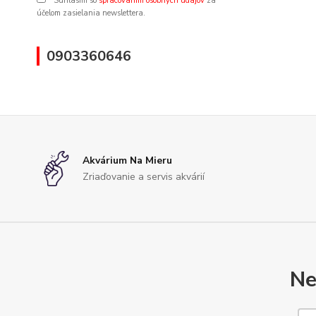
Súhlasím so
spracovaním osobných údajov
za
účelom zasielania newslettera.
0903360646
Akvárium Na Mieru
Zriaďovanie a servis akvárií
Ne