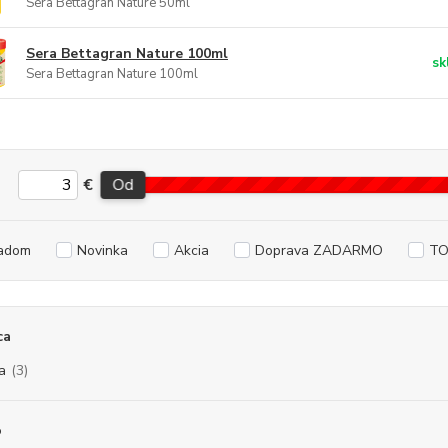
Sera Bettagran Nature 50ml
Sera Bettagran Nature 100ml
sk
Sera Bettagran Nature 100ml
€
Od
adom
Novinka
Akcia
Doprava ZADARMO
TO
ca
a
(3)
o