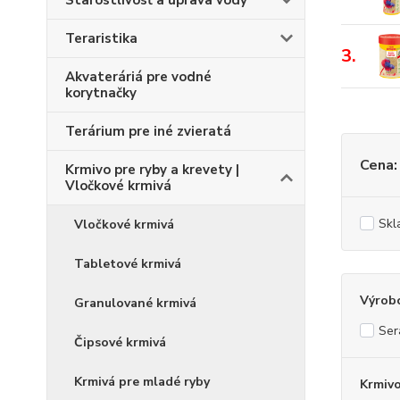
Starostlivosť a úprava vody
Teraristika
3.
Akvateráriá pre vodné
korytnačky
Terárium pre iné zvieratá
Cena:
Krmivo pre ryby a krevety |
Vločkové krmivá
Skl
Vločkové krmivá
Tabletové krmivá
Výrob
Granulované krmivá
Ser
Čipsové krmivá
Krmivá pre mladé ryby
Krmiv