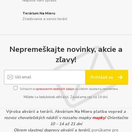
Napíšte nám správu
Terárium Na Mieru
Zriaďovanie a servis terárií
Nepremeškajte novinky, akcie a
zľavy!
Prihlásiť sa
Súhlasím so
spracovaním osobných údajov
za účelom zasielania newslettera.
Môžete sa kedykoľvek odhlásiť. Zasielame raz za 14 dní.
Výroba akvárií a terárií. Akvárium Na Mieru platba vopred
a
rozvoz chovateľských nádrží v rozsahu mapky
mapky
! Orientačne
10 - 14 až 21 dní
Okrem vlastnej dopravy akvárií a terárií,
ponúkame pre