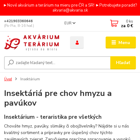
►Nové akvárium a terárium na mieru pre ČR a SR! ►Potrebujete poradiť?
akvaria@akvaria.sk
0
ks
+421903360646
EUR
za
0 €
(Po-Pia, 8-16 hod.)
Menu
Hľadať
Úvod
Insektárium
Insektáriá pre chov hmyzu a
pavúkov
Insektárium - teraristika pre všetkých
Chováte hmyz, pavúky, slimáky či obojživelníky? Nájdite si u nás
kvalitný sortiment a prípravky pre úspešný chov týchto
zaujímavých zvierat. Zaručujeme precízne spracovanie a vysokú