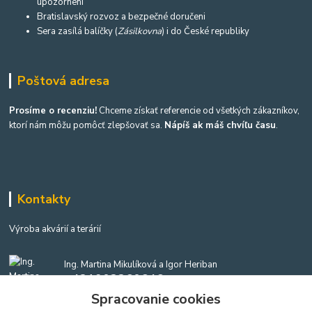
upozornení
Bratislavský rozvoz a bezpečné doručeni
Sera zasílá balíčky (
Zásilkovna
) i do České republiky
Poštová adresa
Prosíme o recenziu!
Chceme získať referencie od všetkých zákazníkov,
ktorí nám môžu pomôcť zlepšovať sa.
Nápíš ak máš chvíľu času
.
Kontakty
Výroba akvárií a terárií
Ing. Martina Mikulíková a Igor Heriban
+421903360646
(Po-Pia, 8-16 hod.)
Spracovanie cookies