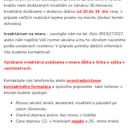
kvalitu nami dodávaných insektárií so zárukou 36 mesiacov.
Insektáriá dodávame s dodacou dobou
od 10 do 14 dní
, resp. v
prípade väčších realizácií lepíme priamo na mieste (dodací termín
dohodou).
Insektárium na mieru
- zavolajte nám na tel. číslo 0915/272027
alebo nám napíšte Váš rozmer akvária a my ho obratom naceníme
podľa uvedených rozmerov. V prípade potreby ďalších informácií
Vás budeme kontaktovať.
Vyrábané insektáriá uvádzame v miere dĺžka x šírka x výška v
centimetroch.
Kontaktujte nás telefonicky alebo
prostredníctvom
kontaktného formulára
a spoločne pripravíme také riešenie, s
ktorým budete spokojní.
Rozvoz akvárií, terárií, akvaterárií, insektárií a paludárií po
celom Slovensku
Vlastná doprava autom, bez stresu z rozbitia
Cena dopravy 12,- v hraniciach
mapky
a 25,- mimo hraníc.