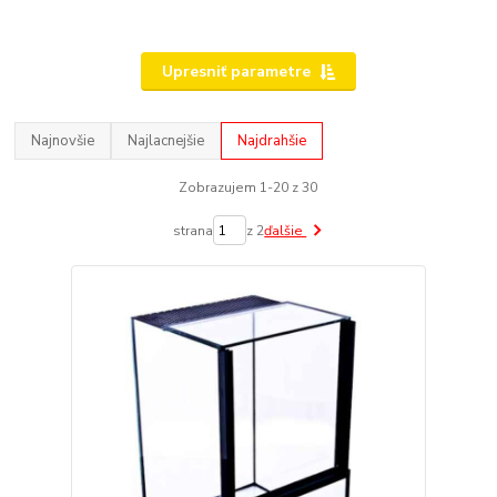
Upresniť parametre
Najnovšie
Najlacnejšie
Najdrahšie
Zobrazujem 1-20 z 30
strana
z 2
ďalšie