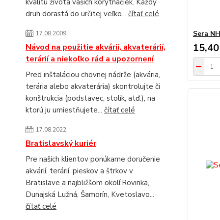
kvalitu života vašich korytnačiek. Každý
druh dorastá do určitej veľko...
čítať celé
Sera NH
17.08.2009
15,40
Návod na použitie akvárií, akvaterárií,
terárií a niekoľko rád a upozornení
Pred inštaláciou chovnej nádrže (akvária,
terária alebo akvaterária) skontrolujte či
konštrukcia (podstavec, stolík, atď.), na
ktorú ju umiestňujete...
čítať celé
17.08.2022
Bratislavský kuriér
Pre našich klientov ponúkame doručenie
akvárií, terárií, pieskov a štrkov v
Bratislave a najbližšom okolí:Rovinka,
Dunajská Lužná, Šamorín, Kvetoslavo...
čítať celé