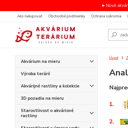
►Nové akvári
Ako nakupovať
Obchodné podmienky
Ochrana súkromia
Úvod
Z
Akvárium na mieru
Anal
Výroba terárií
Akvárijné rastliny a kolekcie
Najpre
3D pozadia na mieru
1.
Starostlivosť o akváriové
rastliny
2.