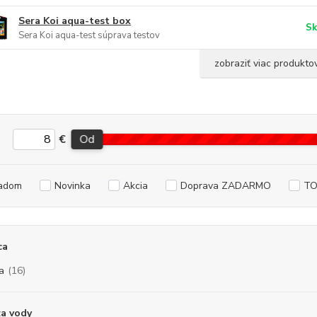
Sera Koi aqua-test box
Sk
Sera Koi aqua-test súprava testov
zobraziť viac produkto
€
Od
adom
Novinka
Akcia
Doprava ZADARMO
TO
ca
a
(16)
a vody