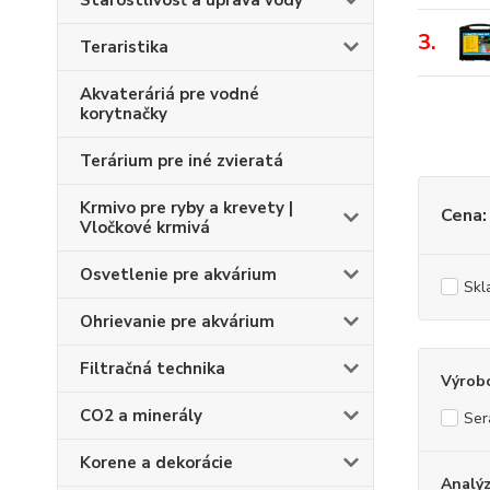
Starostlivosť a úprava vody
3.
Teraristika
Akvateráriá pre vodné
korytnačky
Terárium pre iné zvieratá
Krmivo pre ryby a krevety |
Cena:
Vločkové krmivá
Osvetlenie pre akvárium
Skl
Ohrievanie pre akvárium
Filtračná technika
Výrob
CO2 a minerály
Ser
Korene a dekorácie
Analýz