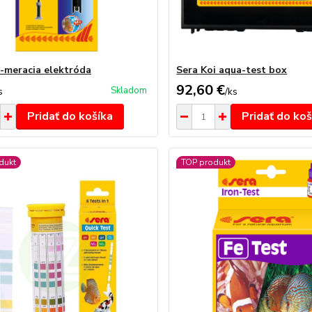
-meracia elektróda
Sera Koi aqua-test box
92,60 €
Skladom
s
/
ks
Pridať do košíka
Pridať do koš
dukt
TOP produkt