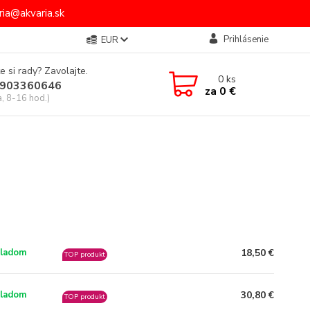
ia@akvaria.sk
Prihlásenie
EUR
e si rady? Zavolajte.
0
ks
903360646
za
0 €
a, 8-16 hod.)
18,50 €
ladom
TOP produkt
30,80 €
ladom
TOP produkt