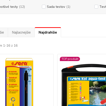
notlivé testy
(12)
Sada testov
(1)
Test
šie
Najlacnejšie
Najdrahšie
m 1-16 z 16
TOP produkt