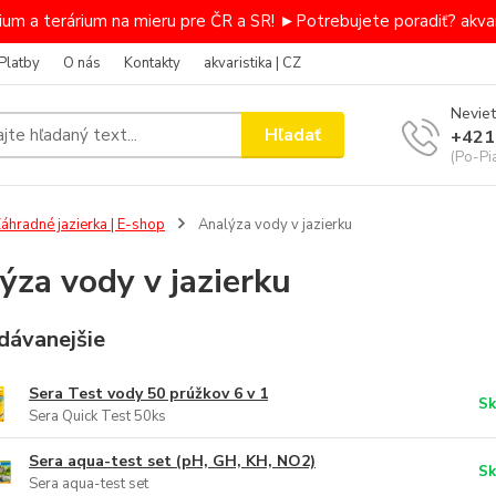
um a terárium na mieru pre ČR a SR! ►Potrebujete poradiť? akvar
Platby
O nás
Kontakty
akvaristika | CZ
Neviet
Hľadať
+421
(Po-Pi
áhradné jazierka | E-shop
Analýza vody v jazierku
ýza vody v jazierku
dávanejšie
Sera Test vody 50 prúžkov 6 v 1
Sk
Sera Quick Test 50ks
Sera aqua-test set (pH, GH, KH, NO2)
Sk
Sera aqua-test set