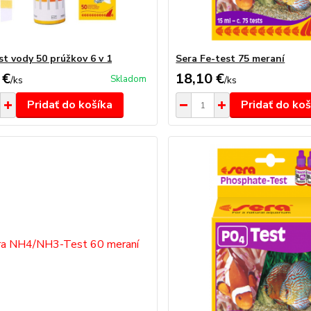
st vody 50 prúžkov 6 v 1
Sera Fe-test 75 meraní
 €
18,10 €
Skladom
/
ks
/
ks
Pridať do košíka
Pridať do koš