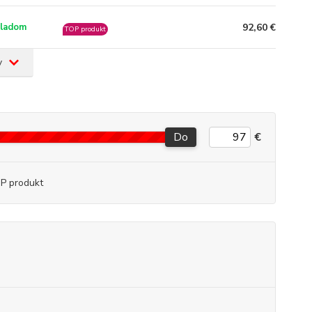
92,60 €
ladom
TOP produkt
v
Do
€
P produkt