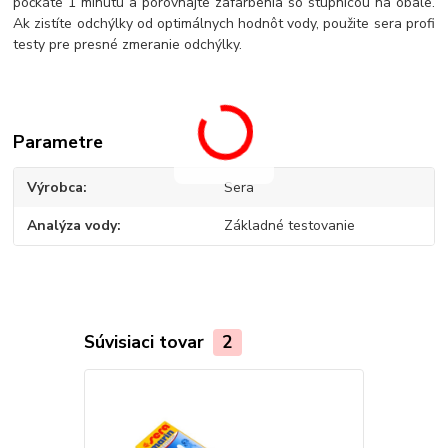
počkáte 1 minútu a porovnajte zafarbenia so stupnicou na obale.
Ak zistíte odchýlky od optimálnych hodnôt vody, použite sera profi
testy pre presné zmeranie odchýlky.
Parametre
Výrobca
Sera
Analýza vody
Základné testovanie
Súvisiaci tovar
2
TOP produkt