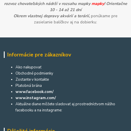
rozvoz chovateľských nádrží v rozsahu mapky
mapky
! Orientačne
10 - 14 až 21 dní
Okrem vlastnej dopravy akvárií a terárií,
ponúkame pre
zasielanie balíčkov aj na dobierku:
Informácie pre zákazníkov
Ako nakupovať
Obchodné podmienky
Zostante v kontakte
Platobná brána
www.facebook.com/
www.instagram.com/
Aktuálne diane môžete sledovať aj prostredníctvom nášho
facebooku a na instagrame:
Dôležité informácie