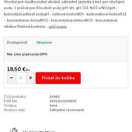
Vhodný pre sladkovodné akváriá, záhradné jazierka a tiež pre obyčajnú
vodu. 1 prúžok pre 6 hodnôt vody (pH, kH, gH, Cl3, NO3 a NO2)pH -
kyslosť/zásaditosť vodygH - ceľková tvrdosťKH - karbonátová tvrdosťCl2
- koncentrácia chlóruNO2 - koncentrácia nitritovNO3 - koncentrácia
nitrátov Rutinná kontrola...
celý popis
Dostupnosť
Skladom
Nie sme platcovia DPH
18,50 €
/
ks
Pridať do košíka
Číslo produktu:
04960
EAN kód:
4001942049603
Výrobca:
Sera
Analýza vody:
Základné testovanie