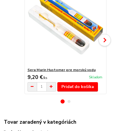
Sera Marin Hustomer pre morskú vodu
Sera aqua-t
9,20 €
96,80 €
Skladom
/
ks
/
k
Pridať do košíka
Tovar zaradený v kategóriách