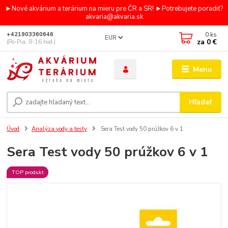
►Nové akvárium a terárium na mieru pre ČR a SR! ►Potrebujete poradiť?
akvaria@akvaria.sk
0
ks
+421903360646
EUR
za
0 €
(Po-Pia, 8-16 hod.)
Menu
Hľadať
Úvod
Analýza vody a testy
Sera Test vody 50 prúžkov 6 v 1
Sera Test vody 50 prúžkov 6 v 1
TOP produkt