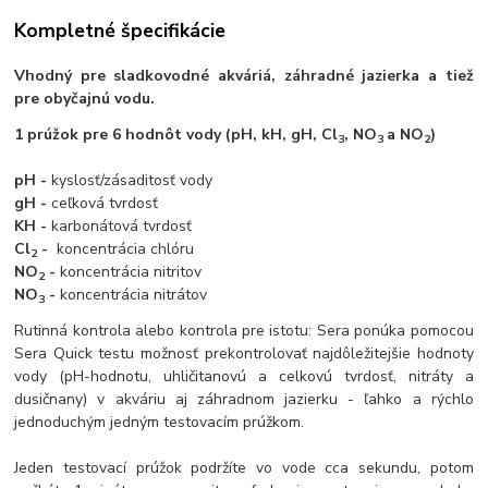
Kompletné špecifikácie
Vhodný pre sladkovodné akváriá, záhradné jazierka a tiež
pre obyčajnú vodu.
1 prúžok pre 6 hodnôt vody (pH, kH, gH, Cl
, NO
a NO
)
3
3
2
pH -
kyslosť/zásaditosť vody
gH -
ceľková tvrdosť
KH -
karbonátová tvrdosť
Cl
-
koncentrácia chlóru
2
NO
-
koncentrácia nitritov
2
NO
-
koncentrácia nitrátov
3
Rutinná kontrola alebo kontrola pre istotu: Sera ponúka pomocou
Sera Quick testu možnosť prekontrolovať najdôležitejšie hodnoty
vody (pH-hodnotu, uhličitanovú a celkovú tvrdosť, nitráty a
dusičnany) v akváriu aj záhradnom jazierku - ľahko a rýchlo
jednoduchým jedným testovacím prúžkom.
Jeden testovací prúžok podržíte vo vode cca sekundu, potom