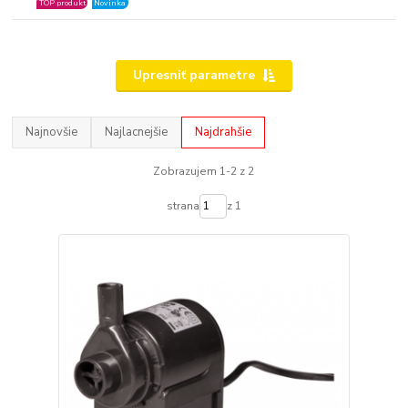
TOP produkt
Novinka
Upresniť parametre
Najnovšie
Najlacnejšie
Najdrahšie
Zobrazujem 1-2 z 2
strana
z 1