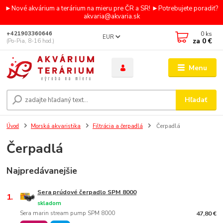
►Nové akvárium a terárium na mieru pre ČR a SR! ►Potrebujete poradiť?
akvaria@akvaria.sk
0
ks
+421903360646
EUR
za
0 €
(Po-Pia, 8-16 hod.)
Menu
Hľadať
Úvod
Morská akvaristika
Filtrácia a čerpadlá
Čerpadlá
Čerpadlá
Najpredávanejšie
Sera prúdové čerpadlo SPM 8000
1.
skladom
Sera marin stream pump SPM 8000
47,80 €