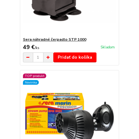
Sera náhradné čerpadlo STP 1000
49 €
Skladom
/
ks
Pridať do košíka
TOP produkt
Novinka