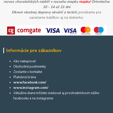
rozvoz chovateľských nádrží v rozsahu mapky
mapky
! Orientačne
10 - 14 až 21 dní
Okrem vlastnej dopravy akvárií a terárií,
ponúkame pre
zasielanie balíčkov aj na dobierku:
Informácie pre zákazníkov
Ako nakupovať
Obchodné podmienky
Zostante v kontakte
Platobná brána
www.facebook.com/
www.instagram.com/
Aktuálne diane môžete sledovať aj prostredníctvom nášho
facebooku a na instagrame: