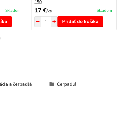
150
35
17 €
21
Skladom
Skladom
/
ks
šíka
Pridať do košíka
rácia a čerpadlá
Čerpadlá