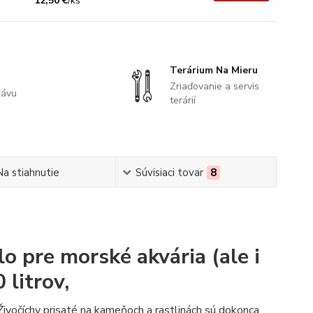
12,50 €
/
ks
Terárium Na Mieru
Zriaďovanie a servis
rávu
terárií
Na stiahnutie
Súvisiaci tovar
8
o pre morské akvária (ale i
litrov,
Živočíchy prisaté na kameňoch a rastlinách sú dokonca