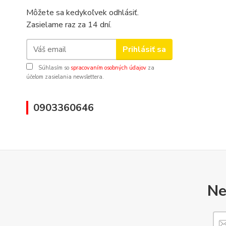
Môžete sa kedykoľvek odhlásiť.
Zasielame raz za 14 dní.
Prihlásiť sa
Súhlasím so
spracovaním osobných údajov
za
účelom zasielania newslettera.
0903360646
Ne