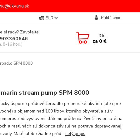
ia@akvaria.sk
Prihlásenie
EUR
e si rady? Zavolajte.
0
ks
903360646
za
0 €
a, 8-16 hod.)
erpadlo SPM 8000
 marin stream pump SPM 8000
ticky úsporné prúdové čerpadlo pre morské akvária (ale i pre
vodné) s objemom nad 100 litrov, ktorého obyvatelia sú v
nom prostredí vystavení stálemu prúdeniu. Živočíchy prisaté na
ch a rastlinách sú dokonca závislé na potrave dopravovanej
 vody. Malé, alebo žiadne prúd...
celý popis