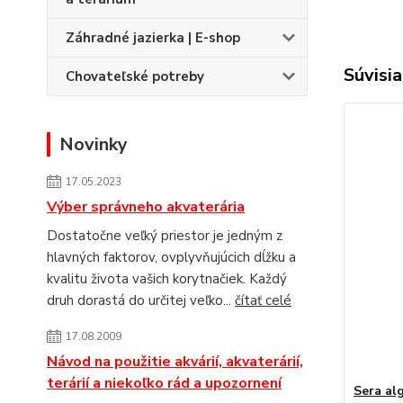
Záhradné jazierka | E-shop
Súvisia
Chovateľské potreby
Novinky
17.05.2023
Výber správneho akvaterária
Dostatočne veľký priestor je jedným z
hlavných faktorov, ovplyvňujúcich dĺžku a
kvalitu života vašich korytnačiek. Každý
druh dorastá do určitej veľko...
čítať celé
17.08.2009
Návod na použitie akvárií, akvaterárií,
terárií a niekoľko rád a upozornení
Sera al