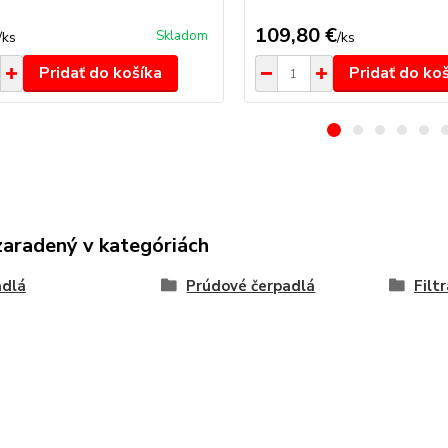
109,80 €
Skladom
/
ks
/
ks
Pridať do košíka
Pridať do ko
zaradený v kategóriách
adlá
Prúdové čerpadlá
Filt