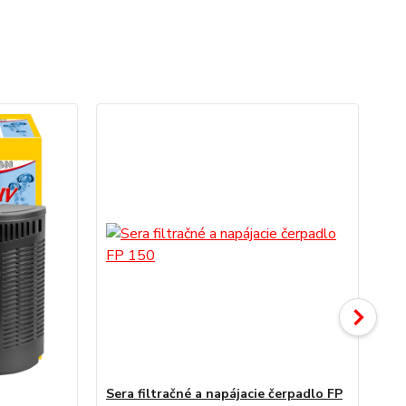
TO
Sera filtračné a napájacie čerpadlo FP
Ser