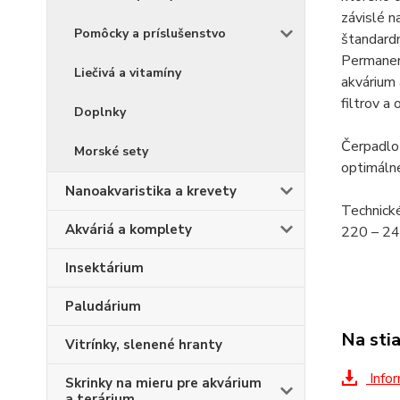
závislé n
Pomôcky a príslušenstvo
štandardn
Permanent
Liečivá a vitamíny
akvárium 
filtrov a
Doplnky
Čerpadlo
Morské sety
optimálne
Nanoakvaristika a krevety
Technické
Akváriá a komplety
220 – 24
Insektárium
Paludárium
Na sti
Vitrínky, slenené hranty
Infor
Skrinky na mieru pre akvárium
a terárium