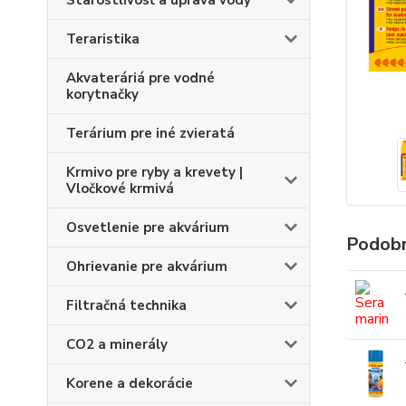
Starostlivosť a úprava vody
Teraristika
Akvateráriá pre vodné
korytnačky
Terárium pre iné zvieratá
Krmivo pre ryby a krevety |
Vločkové krmivá
Osvetlenie pre akvárium
Podobn
Ohrievanie pre akvárium
Filtračná technika
CO2 a minerály
Korene a dekorácie