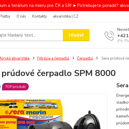
um a terárium na mieru pre ČR a SR! ►Potrebujete poradiť? akvar
Platby
O nás
Kontakty
akvaristika | CZ
Neviet
Hľadať
+421
(Po-Pi
orská akvaristika
Filtrácia a čerpadlá
Čerpadlá
Sera prúdové č
 prúdové čerpadlo SPM 8000
Sera
TOP produkt
Energe
sladko
prírod
kameňo
prúdom