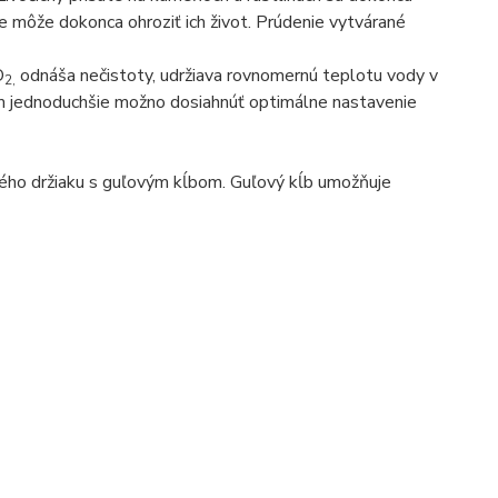
e môže dokonca ohroziť ich život. Prúdenie vytvárané
O
odnáša nečistoty, udržiava rovnomernú teplotu vody v
2,
tým jednoduchšie možno dosiahnúť optimálne nastavenie
ého držiaku s guľovým kĺbom. Guľový kĺb umožňuje