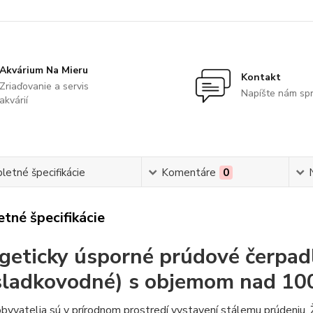
Akvárium Na Mieru
Kontakt
Zriaďovanie a servis
Napíšte nám sp
akvárií
etné špecifikácie
Komentáre
0
tné špecifikácie
geticky úsporné prúdové čerpadl
sladkovodné) s objemom nad 100 
byvatelia sú v prírodnom prostredí vystavení stálemu prúdeniu. 