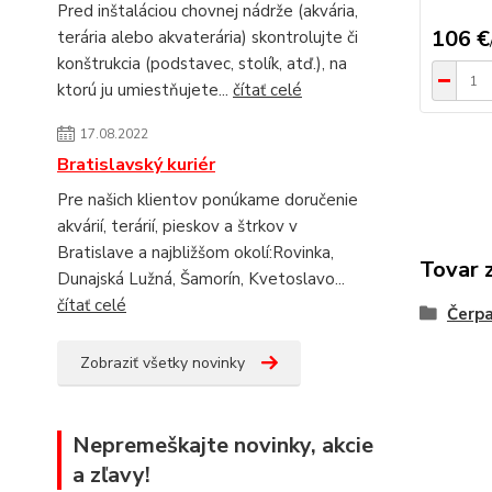
Pred inštaláciou chovnej nádrže (akvária,
106 €
terária alebo akvaterária) skontrolujte či
konštrukcia (podstavec, stolík, atď.), na
ktorú ju umiestňujete...
čítať celé
17.08.2022
Bratislavský kuriér
Pre našich klientov ponúkame doručenie
akvárií, terárií, pieskov a štrkov v
Bratislave a najbližšom okolí:Rovinka,
Tovar 
Dunajská Lužná, Šamorín, Kvetoslavo...
čítať celé
Čerp
Zobraziť všetky novinky
Nepremeškajte novinky, akcie
a zľavy!