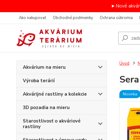
►Nové akvári
Ako nakupovať
Obchodné podmienky
Ochrana súkromia
Úvod
M
Akvárium na mieru
Sera
Výroba terárií
Akvárijné rastliny a kolekcie
Novinka
3D pozadia na mieru
Starostlivosť o akváriové
rastliny