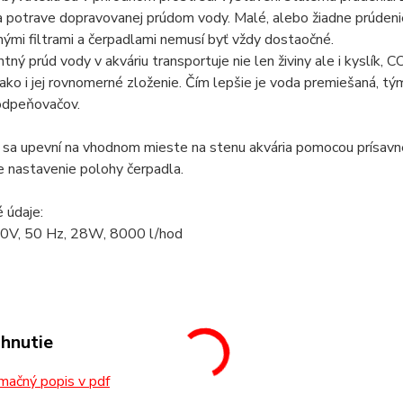
a potrave dopravovanej prúdom vody. Malé, alebo žiadne prúdeni
ými filtrami a čerpadlami nemusí byť vždy dostaočné.
ný prúd vody v akváriu transportuje nie len živiny ale i kyslík, C
ako i jej rovnomerné zloženie. Čím lepšie je voda premiešaná, 
 odpeňovačov.
 sa upevní na vhodnom mieste na stenu akvária pomocou prísavn
 nastavenie polohy čerpadla.
 údaje:
0V, 50 Hz, 28W, 8000 l/hod
ahnutie
mačný popis v pdf