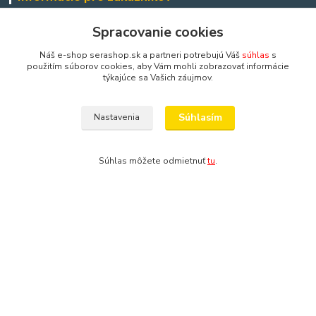
Ako nakupovať
Spracovanie cookies
Obchodné podmienky
Náš e-shop serashop.sk a partneri potrebujú Váš
súhlas
s
Zostante v kontakte
použitím súborov cookies, aby Vám mohli zobrazovať informácie
Platobná brána
týkajúce sa Vašich záujmov.
www.facebook.com/
www.instagram.com/
Aktuálne diane môžete sledovať aj prostredníctvom nášho
Súhlasím
Nastavenia
facebooku a na instagrame:
Súhlas môžete odmietnuť
tu
.
Dôležité informácie
Návod na použitie akvárií, akvaterárií, terárií a niekoľko rád a
upozornení
Bratislavský rozvoz a bezpečné doručeni
Sera zasílá balíčky (
Zásilkovna
) i do České republiky
Poštová adresa