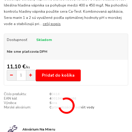
Ideálna hladina vápnika sa pohybuje medzi 400 a 450 mg/l. Na pohodlnú
kontrolu hladiny vápnika použite sera Ca-Test. Kombinovaná aplikácia,
Sera marin 1 a 2 sú vyvážené podľa optimálnej hodnoty pH v morskej
vode a stabilizujú pri...
celý popis
Dostupnosť
Skladom
Nie sme platcovia DPH
11,10 €
/
ks
Pridať do košíka
Číslo produktu:
03416
EAN kód:
4001942034166
Výrobca:
Sera
Morské akvárium:
Optimalizácia hodnôt vody
Akvárium Na Mieru