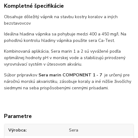
Kompletné špecifikácie
Obsahuje dôležitý vápnik na stavbu kostry koralov a iných
bezstavovcov
Ideálna hladina vápnika sa pohybuje medzi 400 a 450 mg/l. Na
pohodlnú kontrolu hladiny vápnika použite sera Ca-Test.
Kombinovaná aplikácia, Sera marin 1 a 2 sú vyvážené podľa
optimálnej hodnoty pH v morskej vode a stabilizujú prirodzený
vyrovnávací systém v útesovom akváriu.
Súbor prípravkov
Sera marin COMPONENT 1 - 7
je určený pre
náročnú morskú akvaristiku, zásobuje koraly a iné nižšie živočíchy
siedmymi na seba prispôsobenými cennými prísadami.
Parametre
Výrobca
Sera