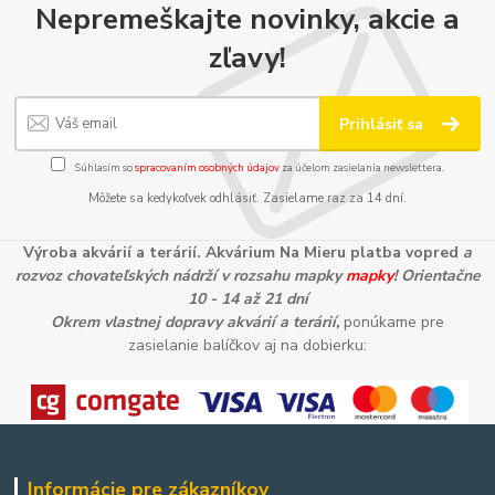
Nepremeškajte novinky, akcie a
zľavy!
Prihlásiť sa
Súhlasím so
spracovaním osobných údajov
za účelom zasielania newslettera.
Môžete sa kedykoľvek odhlásiť. Zasielame raz za 14 dní.
Výroba akvárií a terárií. Akvárium Na Mieru platba vopred
a
rozvoz chovateľských nádrží v rozsahu mapky
mapky
! Orientačne
10 - 14 až 21 dní
Okrem vlastnej dopravy akvárií a terárií,
ponúkame pre
zasielanie balíčkov aj na dobierku:
Informácie pre zákazníkov