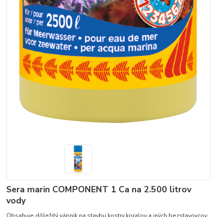
Sera marin COMPONENT 1 Ca na 2.500 litrov
vody
Obsahuje dôležitý vápnik na stavbu kostry koralov a iných bezstavovcov