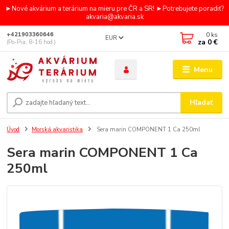
►Nové akvárium a terárium na mieru pre ČR a SR! ►Potrebujete poradiť?
akvaria@akvaria.sk
0
ks
+421903360646
EUR
za
0 €
(Po-Pia, 8-16 hod.)
Menu
Hľadať
Úvod
Morská akvaristika
Sera marin COMPONENT 1 Ca 250ml
Sera marin COMPONENT 1 Ca
250ml