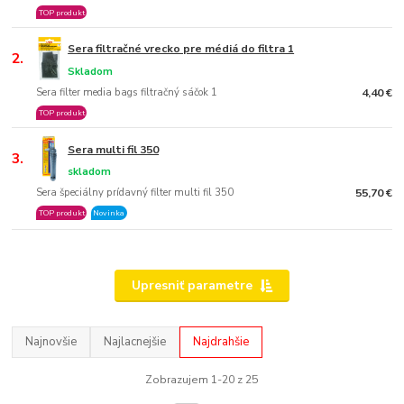
TOP produkt
Sera filtračné vrecko pre médiá do filtra 1
2.
Skladom
Sera filter media bags filtračný sáčok 1
4,40 €
TOP produkt
Sera multi fil 350
3.
skladom
Sera špeciálny prídavný filter multi fil 350
55,70 €
TOP produkt
Novinka
Upresniť parametre
Najnovšie
Najlacnejšie
Najdrahšie
Zobrazujem 1-20 z 25