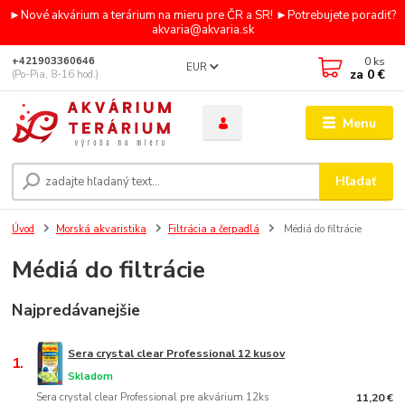
►Nové akvárium a terárium na mieru pre ČR a SR! ►Potrebujete poradiť?
akvaria@akvaria.sk
0
ks
+421903360646
EUR
za
0 €
(Po-Pia, 8-16 hod.)
Menu
Hľadať
Úvod
Morská akvaristika
Filtrácia a čerpadlá
Médiá do filtrácie
Médiá do filtrácie
Najpredávanejšie
Sera crystal clear Professional 12 kusov
1.
Skladom
Sera crystal clear Professional pre akvárium 12ks
11,20 €