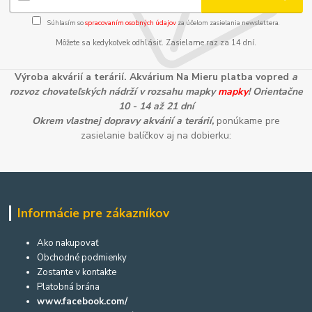
Súhlasím so
spracovaním osobných údajov
za účelom zasielania newslettera.
Môžete sa kedykoľvek odhlásiť. Zasielame raz za 14 dní.
Výroba akvárií a terárií. Akvárium Na Mieru platba vopred
a
rozvoz chovateľských nádrží v rozsahu mapky
mapky
! Orientačne
10 - 14 až 21 dní
Okrem vlastnej dopravy akvárií a terárií,
ponúkame pre
zasielanie balíčkov aj na dobierku:
Informácie pre zákazníkov
Ako nakupovať
Obchodné podmienky
Zostante v kontakte
Platobná brána
www.facebook.com/