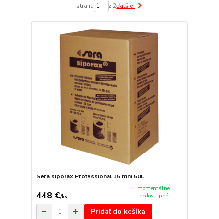
strana
z 2
ďalšie
Sera siporax Professional 15 mm 50L
momentálne
448 €
nedostupné
/
ks
Pridať do košíka