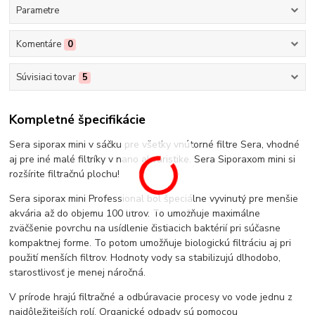
Parametre
Komentáre
0
Súvisiaci tovar
5
Kompletné špecifikácie
Sera siporax mini v sáčku pre všetky vnútorné filtre Sera, vhodné
aj pre iné malé filtríky v nano akvaristike. Sera Siporaxom mini si
rozšírite filtračnú plochu!
Sera siporax mini Professional bol špeciálne vyvinutý pre menšie
akvária až do objemu 100 litrov. To umožňuje maximálne
zväčšenie povrchu na usídlenie čistiacich baktérií pri súčasne
kompaktnej forme. To potom umožňuje biologickú filtráciu aj pri
použití menších filtrov. Hodnoty vody sa stabilizujú dlhodobo,
starostlivosť je menej náročná.
V prírode hrajú filtračné a odbúravacie procesy vo vode jednu z
najdôležitejších rolí. Organické odpady sú pomocou