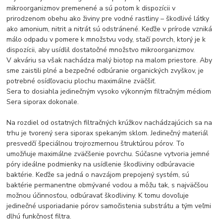
mikroorganizmov premenené a sú potom k dispozícii v
prirodzenom obehu ako živiny pre vodné rastliny – škodlivé látky
ako amonium, nitrit a nitrát sú odstránené. Keďže v prírode vzniká
málo odpadu v pomere k množstvu vody, stačí povrch, ktorý je k
dispozícii, aby usídlil dostatočné množstvo mikroorganizmov.
V akváriu sa však nachádza malý biotop na malom priestore. Aby
sme zaistili plné a bezpečné odbúranie organických zvyškov, je
potrebné osídľovaciu plochu maximálne zväčšiť.
Sera to dosiahla jedinečným vysoko výkonným filtračným médiom
Sera siporax dokonale.
Na rozdiel od ostatných filtračných krúžkov nachádzajúcich sa na
trhu je tvorený sera siporax spekaným sklom. Jedinečný materiál
presvedčí špeciálnou trojrozmernou štruktúrou pórov. To
umožňuje maximálne zväčšenie povrchu. Súčasne vytvoria jemné
póry ideálne podmienky na usídlenie škodliviny odbúravacie
baktérie. Keďže sa jedná o navzájom prepojený systém, sú
baktérie permanentne obmývané vodou a môžu tak, s najväčšou
možnou účinnosťou, odbúravať škodliviny. K tomu dovoľuje
jedinečné usporiadanie pórov samočistenia substrátu a tým veľmi
dlhú funkčnosť filtra.