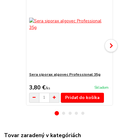
Sera siporax algovec Professional 35g
Sera sipora
3,80 €
13,10 €
Skladom
/
ks
/
k
Pridať do košíka
Tovar zaradený v kategóriách