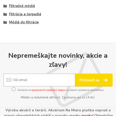
Filtračné médiá
Filtrácia a čerpadlá
Médiá do filtrácie
Nepremeškajte novinky, akcie a
zľavy!
Prihlásiť sa
Súhlasím so
spracovaním osobných údajov
za účelom zasielania newslettera.
Môžete sa kedykoľvek odhlásiť. Zasielame raz za 14 dní.
Výroba akvárií a terárií. Akvárium Na Mieru platba vopred
a
rozvoz chovateľských nádrží v rozsahu mapky
mapky
! Orientačne