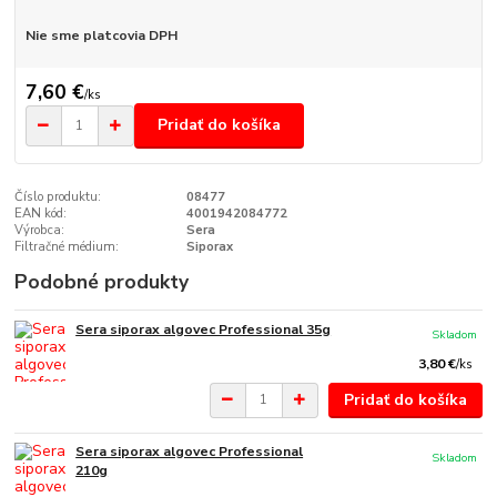
Nie sme platcovia DPH
7,60 €
/
ks
Pridať do košíka
Číslo produktu:
08477
EAN kód:
4001942084772
Výrobca:
Sera
Filtračné médium:
Siporax
Podobné produkty
Sera siporax algovec Professional 35g
Skladom
3,80 €
/
ks
Pridať do košíka
Sera siporax algovec Professional
Skladom
210g