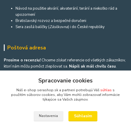
Návod na použitie akvárií, akvaterárií, terárií a niekoľko rád a
upozornení
Bratislavský rozvoz a bezpečné doručeni
Sera zasílá balíčky (
Zásilkovna
) i do České republiky
Poštová adresa
Prosíme o recenziu!
Chceme získať referencie od všetkých zákazníkov,
ktorí nám môžu pomôcť zlepšovať sa.
Nápíš ak máš chvíľu času
.
Spracovanie cookies
Náš e-shop serashop.sk a partneri potrebujú Váš
súhlas
s
použitím súborov cookies, aby Vám mohli zobrazovať informácie
Kontakty
týkajúce sa Vašich záujmov.
Výroba akvárií a terárií
Súhlasím
Nastavenia
Ing. Martina Mikulíková a Igor Heriban