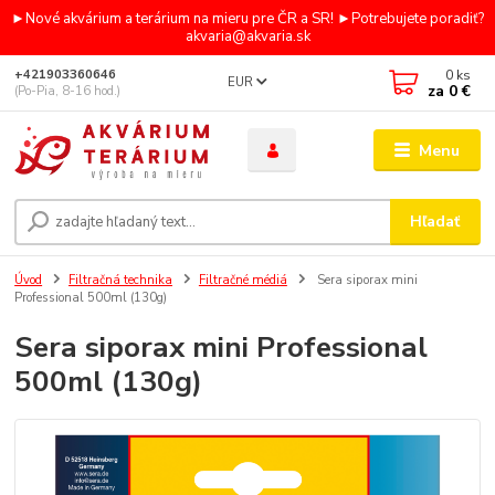
►Nové akvárium a terárium na mieru pre ČR a SR! ►Potrebujete poradiť?
akvaria@akvaria.sk
0
ks
+421903360646
EUR
za
0 €
(Po-Pia, 8-16 hod.)
Menu
Hľadať
Úvod
Filtračná technika
Filtračné médiá
Sera siporax mini
Professional 500ml (130g)
Sera siporax mini Professional
500ml (130g)