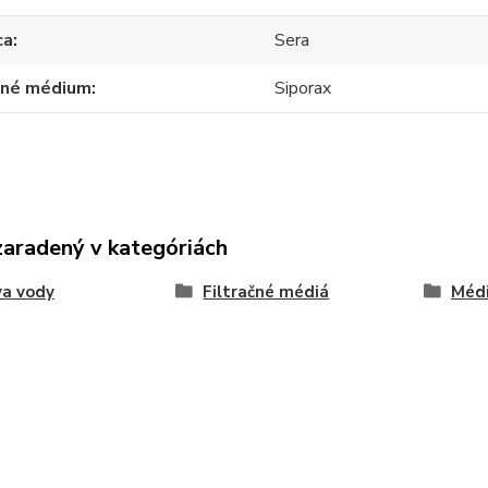
ca
Sera
ačné médium
Siporax
zaradený v kategóriách
va vody
Filtračné médiá
Médi