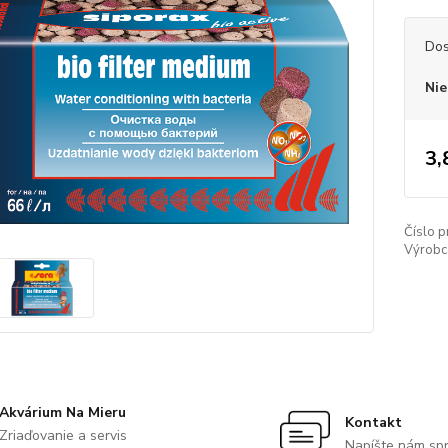
Dos
Nie
3,
Číslo p
Výrobc
Akvárium Na Mieru
Kontakt
Zriaďovanie a servis
Napíšte nám sp