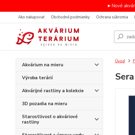
►Nové akvári
Ako nakupovať
Obchodné podmienky
Ochrana súkromia
Úvod
F
Akvárium na mieru
Sera
Výroba terárií
Akvárijné rastliny a kolekcie
3D pozadia na mieru
Starostlivosť o akváriové
rastliny