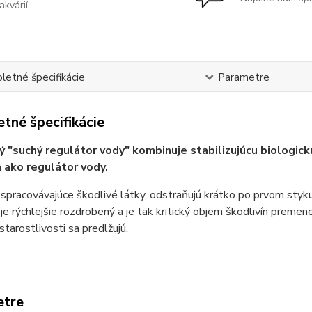
akvárií
etné špecifikácie
Parametre
tné špecifikácie
ý "suchý regulátor vody" kombinuje stabilizujúcu biologick
n ako regulátor vody.
 spracovávajúce škodlivé látky, odstraňujú krátko po prvom styku
 je rýchlejšie rozdrobený a je tak kritický objem škodlivín preme
starostlivosti sa predlžujú.
etre