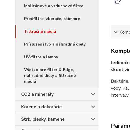
Molitánové a vzduchové filtre
Predfiltre, zberače, skimmre
Filtračné médiá
Kompl
Príslušenstvo a náhradné diely
Komple
UV-filtre a lampy
Jedinečn
škodliví
Všetko pre filter X-Edge,
náhradné diely a filtračné
Baktérie,
médiá
vody. Kal
CO2 a minerály
intervaly 
Korene a dekorácie
Štrk, piesky, kamene
Param