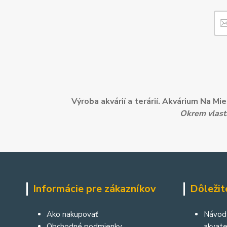
Výroba akvárií a terárií. Akvárium Na M
Okrem vlastn
Informácie pre zákazníkov
Dôležit
Ako nakupovať
Návod 
Obchodné podmienky
akvater