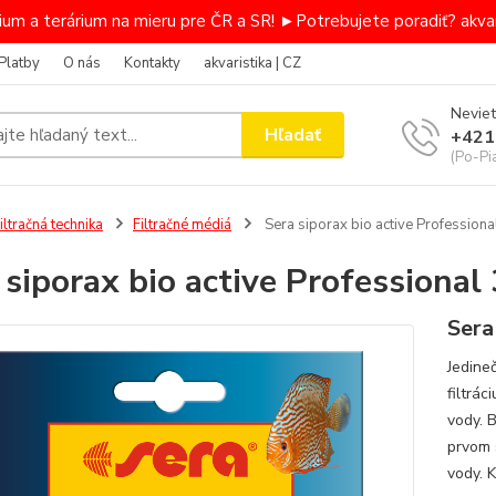
um a terárium na mieru pre ČR a SR! ►Potrebujete poradiť? akvar
Platby
O nás
Kontakty
akvaristika | CZ
Neviet
Hľadať
+421
(Po-Pi
iltračná technika
Filtračné médiá
Sera siporax bio active Professiona
 siporax bio active Professional
Sera
Jedine
filtrá
vody. 
prvom 
vody. K