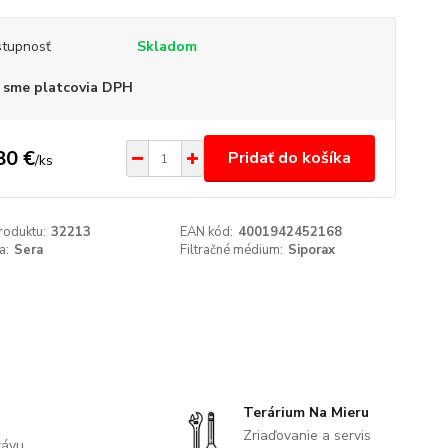
tupnosť
Skladom
 sme platcovia DPH
80 €
Pridať do košíka
/
ks
roduktu:
32213
EAN kód:
4001942452168
a:
Sera
Filtračné médium:
Siporax
Terárium Na Mieru
Zriaďovanie a servis
rávu