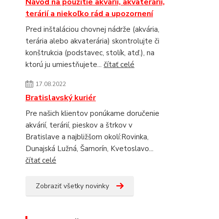
Návod na použitie akvárií, akvaterárií,
terárií a niekoľko rád a upozornení
Pred inštaláciou chovnej nádrže (akvária,
terária alebo akvaterária) skontrolujte či
konštrukcia (podstavec, stolík, atď.), na
ktorú ju umiestňujete...
čítať celé
17.08.2022
Bratislavský kuriér
Pre našich klientov ponúkame doručenie
akvárií, terárií, pieskov a štrkov v
Bratislave a najbližšom okolí:Rovinka,
Dunajská Lužná, Šamorín, Kvetoslavo...
čítať celé
Zobraziť všetky novinky