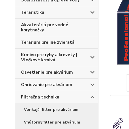
Starostlivosť a úprava vody
Teraristika
Akvateráriá pre vodné
korytnačky
Terárium pre iné zvieratá
Krmivo pre ryby a krevety |
Vločkové krmivá
Osvetlenie pre akvárium
Ohrievanie pre akvárium
Filtračná technika
Vonkajší filter pre akvárium
Vnútorný filter pre akvárium