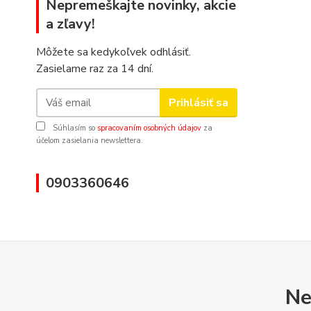
Nepremeškajte novinky, akcie
a zľavy!
Môžete sa kedykoľvek odhlásiť.
Zasielame raz za 14 dní.
Prihlásiť sa
Súhlasím so
spracovaním osobných údajov
za
účelom zasielania newslettera.
0903360646
Ne