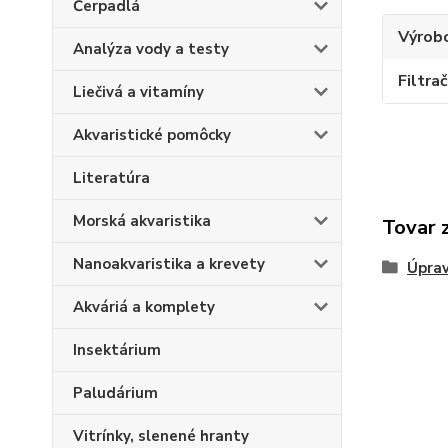
Čerpadlá
Výrob
Analýza vody a testy
Filtr
Liečivá a vitamíny
Akvaristické pomôcky
Literatúra
Morská akvaristika
Tovar 
Nanoakvaristika a krevety
Úpra
Akváriá a komplety
Insektárium
Paludárium
Vitrínky, slenené hranty