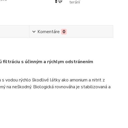
terárií
Komentáre
0
ú filtráciu s účinným a rýchlym odstránením
 s vodou rýchlo škodlivé látky ako amonium a nitrit z
nený na neškodný. Biologická rovnováha je stabilizovaná a