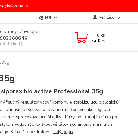
ia@akvaria.sk
Prihlásenie
EUR
e si rady? Zavolajte.
0
ks
903360646
za
0 €
a, 8-16 hod.)
l 35g
 35g
 siporax bio active Professional 35g
čný "suchý regulátor vody" kombinuje stabilizujúcu biologickú
ciu s účinným a rýchlym odstránením škodlivín ako regulátor
Baktérie, spracovávajúce škodlivé látky, odstraňujú krátko po
styku s vodou rýchlo škodlivé látky ako amonium a nitrit z
al je rýchlejšie rozdroben...
celý popis