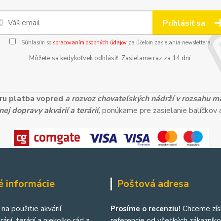
Prihlásiť sa
Súhlasím so
spracovaním osobných údajov
za účelom zasielania newslettera.
Môžete sa kedykoľvek odhlásiť. Zasielame raz za 14 dní.
ieru platba vopred
a rozvoz chovateľských nádrží v rozsahu 
ej dopravy akvárií a terárií,
ponúkame pre zasielanie balíčkov a
é informácie
Poštová adresa
na použitie akvárií,
Prosíme o recenziu!
Chceme zís
árií, terárií a niekoľko rád a
referencie od všetkých zákazníkov