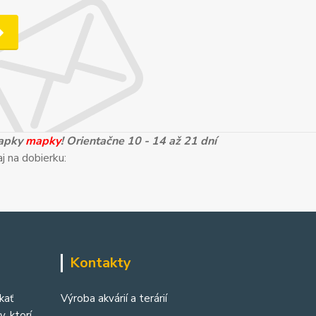
mapky
mapky
! Orientačne 10 - 14 až 21 dní
j na dobierku:
Kontakty
kať
Výroba akvárií a terárií
, ktorí