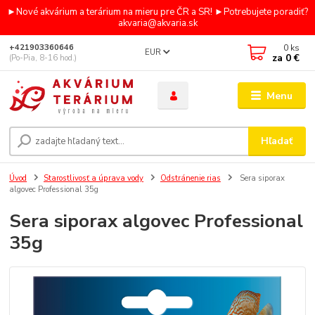
►Nové akvárium a terárium na mieru pre ČR a SR! ►Potrebujete poradiť?
akvaria@akvaria.sk
0
ks
+421903360646
EUR
za
0 €
(Po-Pia, 8-16 hod.)
Menu
Hľadať
Úvod
Starostlivosť a úprava vody
Odstránenie rias
Sera siporax
algovec Professional 35g
Sera siporax algovec Professional
35g