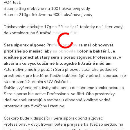
PO4 test.
Balenie 35g efektívne na 100 l akváriovej vody
Balenie 210g efektívne na 600 l akváriovej vody
Dávkovanie: dávkujte 17g na 50l vody (2 tabletky na 1 liter vody)
do kontaineru na filtračné média vo filtri.
Sera siporax algovec Professional by sa mal obnovovať
približne po mesiaci aby sa obnovila kolónia baktérií. Je
ideálne ponechať starý sera siporax algovec Professional v
akváriu ako vysokoúčinné biloogické filtračné médium.
Alternatívne možno použiť i Sera phosvec clear ako podporný
prostriedok pre baktérie. Keďže baktérie žijú v póroch siporaxu, nie
sú ohrozené žiarením v UV čističoch.
Ďalšie zvýšenie efektivity pôsobenia dosiahneme kombináciou so
Sera siporax bio active Professional vo filtri. Oba prostredky
ideálne spolupracujú a vytvárajú dlhodobé kvalitné vodné
prostredie pre živočíchy i rastliny.
Čoskoro bude k dispozícii i Sera siporax pond algovec
Professional v dvojlitrovom balení pre jazierka (tiež so sieťkou na