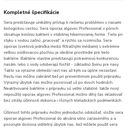
Kompletné špecifikácie
Sera predstavuje unikátny prístup k riešeniu problémov s riasami
biologickou cestou. Sera siporax algovec Professional v póroch
obsahuje kolóniu bakterií v stabilnej hibernovanej forme. Tieto pri
styku s vodou začnú „pracovať“ a rýchlo sa rozmnožia. Sera
siporax (svetová jednička medzi filtračnými médiami) s extrémne
veľkou osídlovacou plochou je ideálne prostredie pre tieto
baktérie. Baktérie vlastne predstavujú potravinovú konkurenciu
riasám, lebo z vody odoberajú fosfát - základnú živinu pre riasy.
Takto sa výrazne obmedzí rast rias až kým sa úplne nezastaví.
Rastu rias môžno zabrániť tiež pri preventívnom použití prípravku.
Výrazný úbytok rias možno pozorovať už po dvoch hodinách.
Neaktivované baktérie v prípravku sú veľmi stabilné, takže nový
nepoužitý siporax algovec Professional možno dlhý čas skladovať
bez stráty účinnosti dokonca i rôznych klimatických podmienkách.
Účinnosť tohto prípravku možno jednoducho odskúšať, vložte sera
siporax algovec Professional do akvária silno zariaseného a a
pozorujte doslova viditeľný úbytok rias, tiež môžete použiť sera