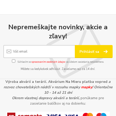
Nepremeškajte novinky, akcie a
zľavy!
Prihlásiť sa
Súhlasím so
spracovaním osobných údajov
za účelom zasielania newslettera.
Môžete sa kedykoľvek odhlásiť. Zasielame raz za 14 dní.
Výroba akvárií a terárií. Akvárium Na Mieru platba vopred
a
rozvoz chovateľských nádrží v rozsahu mapky
mapky
! Orientačne
10 - 14 až 21 dní
Okrem vlastnej dopravy akvárií a terárií,
ponúkame pre
zasielanie balíčkov aj na dobierku: