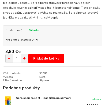
biologickou cestou. Sera siporax algovec Professional v póroch
obsahuje kolóniu bakterií v stabilnej hibernovanej forme. Tieto pri styku
s vodou začnú „pracovať“ a rýchlo sa rozmnožia. Sera siporax (svetová
jednička medzi filtračnými m...
celý popis
Dostupnosť
Skladom
Nie sme platcovia DPH
3,80 €
/
ks
Pridať do košíka
Číslo produktu:
32053
Výrobca:
Sera
Filtračné médium:
Siporax
Podobné produkty
Sera snail collect - pastička na slimáky
skladom