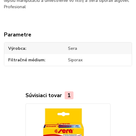
lepšiu manipuláciu a umiestnenie vo filtri) a Sera siporax algovec
Profesional
Parametre
Výrobca
Sera
Filtračné médium
Siporax
Súvisiaci tovar
1