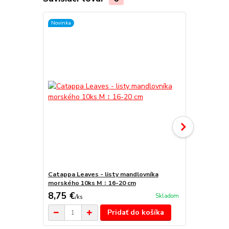
Novinka
TOP produkt
Novinka
Catappa Leaves - listy mandlovníka
Akváriové ra
morského 10ks M ↕ 16-20 cm
do 100L
8,75 €
42,50 €
Skladom
/
ks
/
k
Pridať do košíka