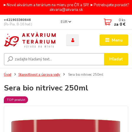
►Nové akvárium a terárium na mieru pre ČR a SR! ►Potrebujete poradiť?
akvaria@akvaria.sk
0
ks
+421903360646
EUR
za
0 €
(Po-Pia, 8-16 hod.)
Menu
Hľadať
Úvod
Starostlivosť a úprava vody
Sera bio nitrivec 250ml
Sera bio nitrivec 250ml
TOP produkt