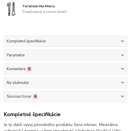
Terárium Na Mieru
Zriaďovanie a servis terárií
Kompletné špecifikácie
Parametre
Komentáre
0
Na stiahnutie
Súvisiaci tovar
6
Kompletné špecifikácie
Je to ďalší vývoj pôvodného produktu Sera nitrivec. Minerálna
vulkanická hornina, v ňom obsiahnutá odstraňuje škodlivé látky,