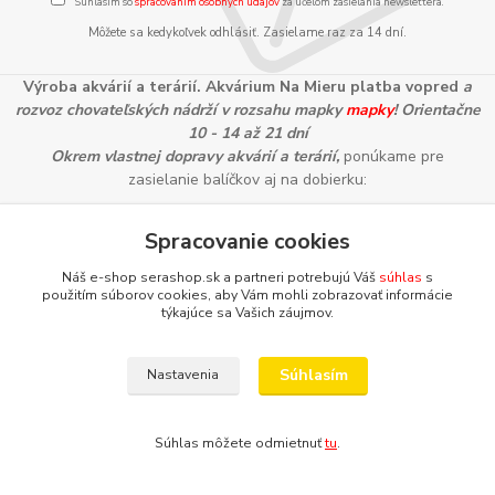
Súhlasím so
spracovaním osobných údajov
za účelom zasielania newslettera.
Môžete sa kedykoľvek odhlásiť. Zasielame raz za 14 dní.
Výroba akvárií a terárií. Akvárium Na Mieru platba vopred
a
rozvoz chovateľských nádrží v rozsahu mapky
mapky
! Orientačne
10 - 14 až 21 dní
Okrem vlastnej dopravy akvárií a terárií,
ponúkame pre
zasielanie balíčkov aj na dobierku:
Spracovanie cookies
Náš e-shop serashop.sk a partneri potrebujú Váš
súhlas
s
použitím súborov cookies, aby Vám mohli zobrazovať informácie
Informácie pre zákazníkov
týkajúce sa Vašich záujmov.
Ako nakupovať
Obchodné podmienky
Súhlasím
Nastavenia
Zostante v kontakte
Platobná brána
www.facebook.com/
Súhlas môžete odmietnuť
tu
.
www.instagram.com/
Aktuálne diane môžete sledovať aj prostredníctvom nášho