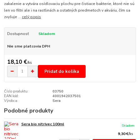
zakalenie a vytvára osídlovaciu plochu pre čistiace bakterie, ktoré nie sú
len vo filtri ale i na rastlinách a ostatných predmetoch v akváriu, čím sa
zvyšuje ...
celý popis
Dostupnosť
Skladom
Nie sme platcovia DPH
18,10 €
/
ks
Pridať do košíka
Číslo produktu:
03750
EAN kód:
4001942037501
Výrobca:
Sera
Podobné produkty
Sera bio nitrivec 100ml
Skladom
9,30 €
/
ks