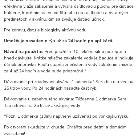
efektívne viaže zakalenie a vytvára osídlovaciu plochu pre čistiace
bakterie, ktoré nie sú len vo filtri ale i na rastlinách a ostatných
predmetoch v akváriu, čím sa zvyšuje čistiací účinok.
Pre zdravú, čistú a biologicky aktívnu vodu.
Umožňuje nasadenie rýb už za 24 hodín po aplikácii.
Návod na použitie:
Pred použitím 10 sekúnd silno potrepte a
hneď dávkujte! Krátke mliečne zakalenie vody je žiadúce a indikuje
účinok prípravku. Podľa stupňa znečistenia vody zakalenie zmizne
za 4 až 24 hodín a voda bude priezračná * .
Dávkovanie pri zriaďovaní akvária: 1 odmerka* Sera bio nitrivec na
25 litrov vody. Po 24 hodinách nasaďte časť rýb.
Dávkovanie u zabehnutého akvária: Týždenne 1 odmerka Sera
bio nitrivec na 25 litrov akvárijnej vody.
*Pozn. 1 odmerka (10ml) naplnený uzáver až po vonkajšiu rysku.
Po otvorení skladujte v chlade. Chráňte pred deťmi a domácimi
zvieratami!