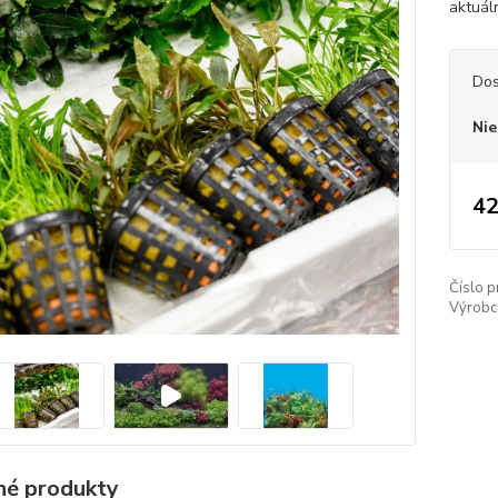
aktuál
Dos
Nie
42
Číslo p
Výrobc
é produkty