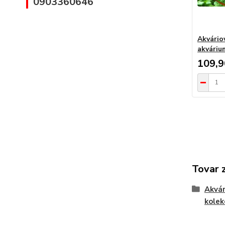
0903360646
Akvário
akváriu
109,9
Tovar 
Akvár
kolek