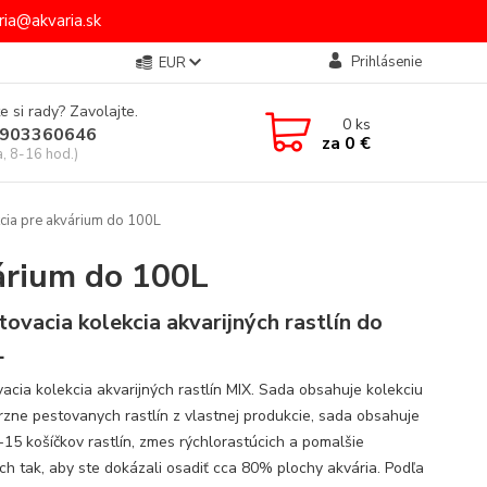
ia@akvaria.sk
Prihlásenie
EUR
e si rady? Zavolajte.
0
ks
903360646
za
0 €
a, 8-16 hod.)
kcia pre akvárium do 100L
várium do 100L
tovacia kolekcia akvarijných rastlín do
L
vacia kolekcia akvarijných rastlín MIX. Sada obsahuje kolekciu
zne pestovanych rastlín z vlastnej produkcie, sada obsahuje
-15 košíčkov rastlín, zmes rýchlorastúcich a pomalšie
ich tak, aby ste dokázali osadiť cca 80% plochy akvária. Podľa