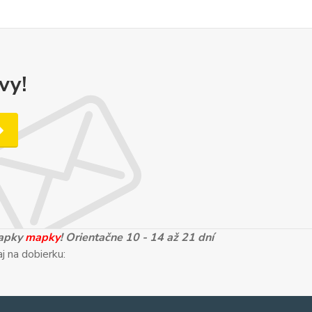
vy!
mapky
mapky
! Orientačne 10 - 14 až 21 dní
j na dobierku: