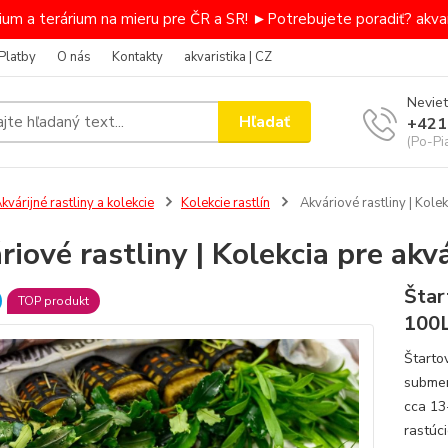
um a terárium na mieru pre ČR a SR! ►Potrebujete poradiť? akvar
Platby
O nás
Kontakty
akvaristika | CZ
Neviet
Hľadať
+421
(Po-Pi
kvárijné rastliny a kolekcie
Kolekcie rastlín
Akváriové rastliny | Kole
riové rastliny | Kolekcia pre ak
Štar
TOP produkt
100
Štarto
submer
cca 13
rastúc