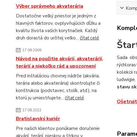
Výber správneho akvaterária
Kompl
Dostatočne veľký priestor je jedným z
hlavných faktorov, ovplyvňujúcich dĺžku a
Komple
kvalitu života vašich korytnačiek. Každý
druh dorastá do určitej veľko...
čítať celé
Štar
17.08.2009
Sada obs
Návod na použitie akvárií, akvaterárií,
rýchlora
terárií a niekoľko rád a upozornení
kolekcii 
Pred inštaláciou chovnej nádrže (akvária,
ludwigie,
terária alebo akvaterária) skontrolujte či
stavu sk
konštrukcia (podstavec, stolík, atď.), na
ktorú ju umiestňujete...
čítať celé
Ošetrujt
17.08.2022
Bratislavský kuriér
Pre našich klientov ponúkame doručenie
Param
akvárií, terárií, pieskov a štrkov v