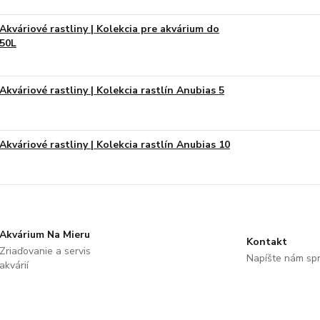
Akváriové rastliny | Kolekcia pre akvárium do
50L
Akváriové rastliny | Kolekcia rastlín Anubias 5
Akváriové rastliny | Kolekcia rastlín Anubias 10
Akvárium Na Mieru
Kontakt
Zriaďovanie a servis
Napíšte nám sp
akvárií