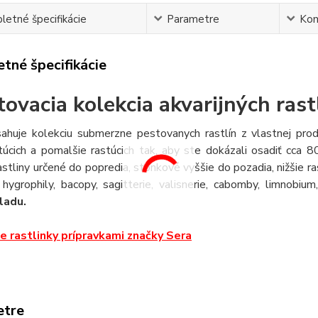
etné špecifikácie
Parametre
Ko
tné špecifikácie
tovacia kolekcia akvarijných rast
ahuje kolekciu submerzne pestovanych rastlín z vlastnej prod
stúcich a pomalšie rastúcich tak, aby ste dokázali osadiť cca 
rastliny určené do popredia, stonkové vyššie do pozadia, nižšie ra
 hygrophily, bacopy, sagitterie, valisnerie, cabomby, limnobium, 
ladu.
e rastlinky prípravkami značky Sera
etre