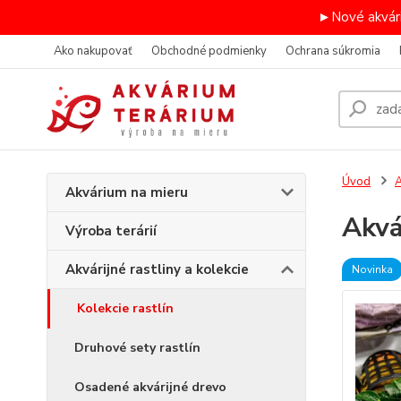
►Nové akvári
Ako nakupovať
Obchodné podmienky
Ochrana súkromia
Úvod
A
Akvárium na mieru
Akvá
Výroba terárií
Akvárijné rastliny a kolekcie
Novinka
Kolekcie rastlín
Druhové sety rastlín
Osadené akvárijné drevo