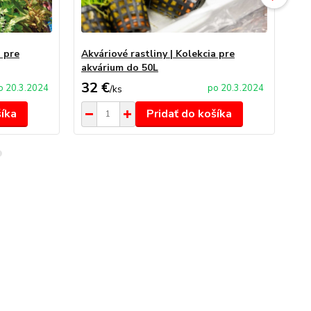
a pre
Akváriové rastliny | Kolekcia pre
Se
akvárium do 50L
32 €
2,
o 20.3.2024
po 20.3.2024
/
ks
šíka
Pridať do košíka