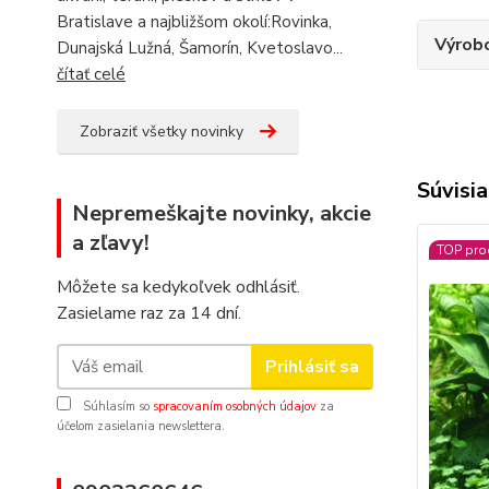
Bratislave a najbližšom okolí:Rovinka,
Výrob
Dunajská Lužná, Šamorín, Kvetoslavo...
čítať celé
Zobraziť všetky novinky
Súvisia
Nepremeškajte novinky, akcie
a zľavy!
TOP pro
Môžete sa kedykoľvek odhlásiť.
Zasielame raz za 14 dní.
Prihlásiť sa
Súhlasím so
spracovaním osobných údajov
za
účelom zasielania newslettera.