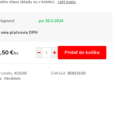
neho stavu skladu su v kolekci...
celý popis
tupnosť
po 20.3.2024
 sme platcovia DPH
,50 €
Pridať do košíka
/
ks
roduktu:
KO100
EAN kód:
85810100
a:
Akvárium