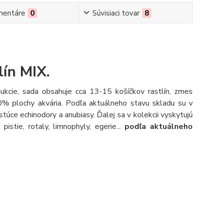
mentáre
0
Súvisiaci tovar
8
lín MIX.
ukcie, sada obsahuje cca 13-15 košíčkov rastlín, zmes
80% plochy akvária. Podľa aktuálneho stavu skladu su v
stúce echinodory a anubiasy. Ďalej sa v kolekcii vyskytujú
pistie, rotaly, limnophyly, egerie...
podľa aktuálneho