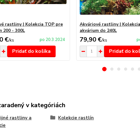
vé rastliny | Kolekcia TOP pre
Akváriové rastliny | Kolekci
m 200 - 300L
akvárium do 240L
0 €
79,90 €
po 20.3.2024
p
/
ks
/
ks
Pridať do košíka
Pridať do ko
zaradený v kategóriách
ijné rastliny a
Kolekcie rastlín
cie