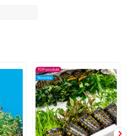
TOP produkt
TO
Novinka