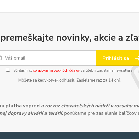
premeškajte novinky, akcie a zľa
Prihlásiť sa
Súhlasím so
spracovaním osobných údajov
za účelom zasielania newslettera.
Môžete sa kedykoľvek odhlásiť. Zasielame raz za 14 dní.
ieru platba vopred
a rozvoz chovateľských nádrží v rozsahu 
ej dopravy akvárií a terárií,
ponúkame pre zasielanie balíčkov a