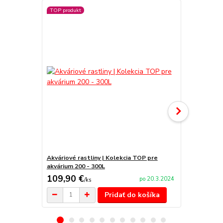
TOP produkt
TOP produkt
Akcia
Akváriové rastliny | Kolekcia TOP pre
Akváriové ra
akvárium 200 - 300L
do 240L
109,90 €
79,90 €
po 20.3.2024
/
ks
/
k
Pridať do košíka