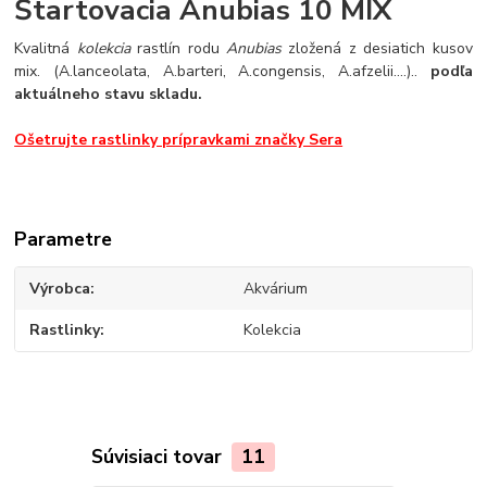
Štartovacia Anubias 10 MIX
Kvalitná
kolekcia
rastlín rodu
Anubias
zložená z desiatich kusov
mix. (A.lanceolata, A.barteri, A.congensis, A.afzelii....)..
podľa
aktuálneho stavu skladu.
Ošetrujte rastlinky prípravkami značky Sera
Parametre
Výrobca
Akvárium
Rastlinky
Kolekcia
Súvisiaci tovar
11