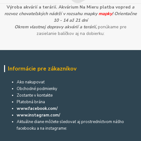
Výroba akvárií a terárií. Akvárium Na Mieru platba vopred
a
rozvoz chovateľských nádrží v rozsahu mapky
mapky
! Orientačne
10 - 14 až 21 dní
Okrem vlastnej dopravy akvárií a terárií,
ponúkame pre
zasielanie balíčkov aj na dobierku:
Informácie pre zákazníkov
Ako nakupovať
Obchodné podmienky
Zostante v kontakte
Platobná brána
www.facebook.com/
www.instagram.com/
Aktuálne diane môžete sledovať aj prostredníctvom nášho
facebooku a na instagrame: