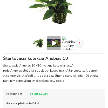
Štartovacia kolekcia Anubias 10
Štartovacia Anubias 10 MIX Kvalitná kolekcia rastlín
rodu Anubias zložená z desiatich kusov mix. (A.lanceolata, A.barteri,
A.congensis, A.afzelii....).. podľa aktuálneho stavu skladu. Ošetrujte
rastlinky prípravkami značky Sera
celý popis
Dostupnosť
po 20.3.2024
Nie sme platcovia DPH