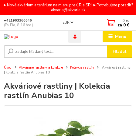
►Nové akvárium a terárium na mieru pre ČR a SR! ►Potrebujete poradiť?
akvaria@akvaria.sk
0
ks
+421903360646
EUR
za
0 €
(Po-Pia, 8-16 hod.)
Menu
Hľadať
Úvod
Akvárijné rastliny a kolekcie
Kolekcie rastlín
Akváriové rastliny
| Kolekcia rastlín Anubias 10
Akváriové rastliny | Kolekcia
rastlín Anubias 10