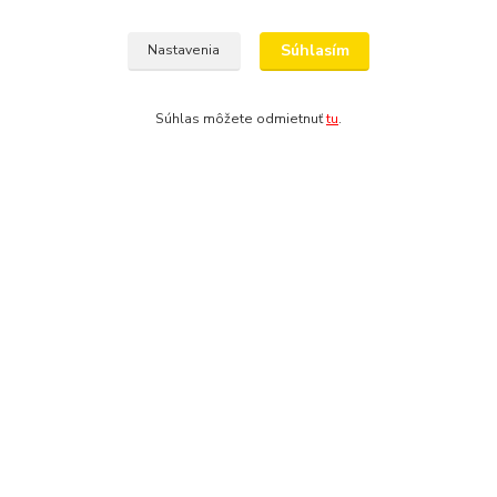
Súhlasím
Nastavenia
Súhlas môžete odmietnuť
tu
.
Kontakty
Výroba akvárií a terárií
Ing. Martina Mikulíková a Igor Heriban
+421903360646
(Po-Pia, 8-16 hod.)
akvaria@akvaria.sk
Copyright: AkvaShop s.r.o. • 1999 - 2024 • IBAN: SK9583300000002201237425