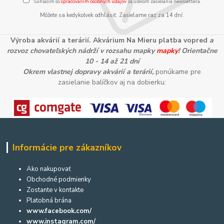
Súhlasím so
spracovaním osobných údajov
za účelom zasielania newslettera.
Môžete sa kedykoľvek odhlásiť. Zasielame raz za 14 dní.
Výroba akvárií a terárií. Akvárium Na Mieru platba vopred
a
rozvoz chovateľských nádrží v rozsahu mapky
mapky
! Orientačne
10 - 14 až 21 dní
Okrem vlastnej dopravy akvárií a terárií,
ponúkame pre
zasielanie balíčkov aj na dobierku:
Informácie pre zákazníkov
Ako nakupovať
Obchodné podmienky
Zostante v kontakte
Platobná brána
www.facebook.com/
www.instagram.com/