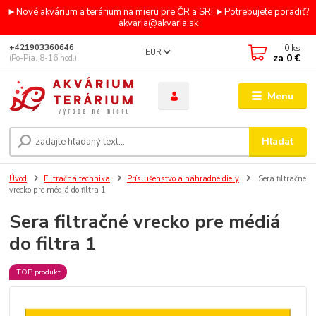
►Nové akvárium a terárium na mieru pre ČR a SR! ►Potrebujete poradiť?
akvaria@akvaria.sk
0
ks
+421903360646
EUR
za
0 €
(Po-Pia, 8-16 hod.)
Menu
Hľadať
Úvod
Filtračná technika
Príslušenstvo a náhradné diely
Sera filtračné
vrecko pre médiá do filtra 1
Sera filtračné vrecko pre médiá
do filtra 1
TOP produkt