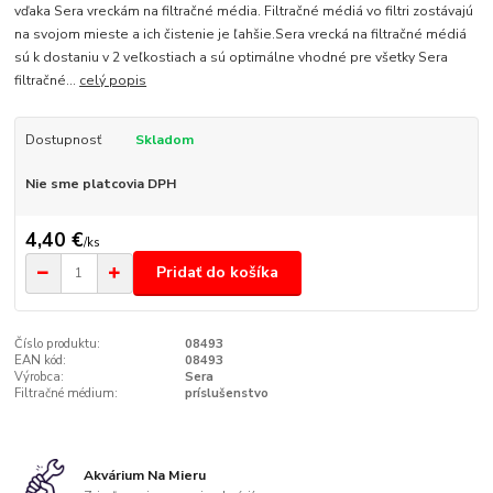
vďaka Sera vreckám na filtračné média. Filtračné médiá vo filtri zostávajú
na svojom mieste a ich čistenie je ľahšie.Sera vrecká na filtračné médiá
sú k dostaniu v 2 veľkostiach a sú optimálne vhodné pre všetky Sera
filtračné...
celý popis
Dostupnosť
Skladom
Nie sme platcovia DPH
4,40 €
/
ks
Pridať do košíka
Číslo produktu:
08493
EAN kód:
08493
Výrobca:
Sera
Filtračné médium:
príslušenstvo
Akvárium Na Mieru