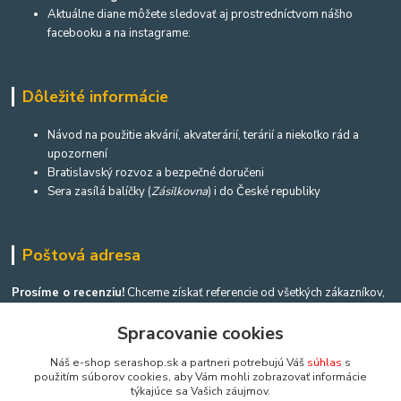
Aktuálne diane môžete sledovať aj prostredníctvom nášho
facebooku a na instagrame:
Dôležité informácie
Návod na použitie akvárií, akvaterárií, terárií a niekoľko rád a
upozornení
Bratislavský rozvoz a bezpečné doručeni
Sera zasílá balíčky (
Zásilkovna
) i do České republiky
Poštová adresa
Prosíme o recenziu!
Chceme získať referencie od všetkých zákazníkov,
ktorí nám môžu pomôcť zlepšovať sa.
Nápíš ak máš chvíľu času
.
Spracovanie cookies
Náš e-shop serashop.sk a partneri potrebujú Váš
súhlas
s
použitím súborov cookies, aby Vám mohli zobrazovať informácie
týkajúce sa Vašich záujmov.