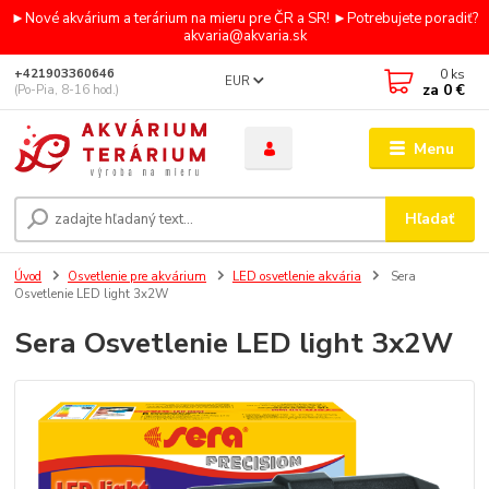
►Nové akvárium a terárium na mieru pre ČR a SR! ►Potrebujete poradiť?
akvaria@akvaria.sk
0
ks
+421903360646
EUR
za
0 €
(Po-Pia, 8-16 hod.)
Menu
Hľadať
Úvod
Osvetlenie pre akvárium
LED osvetlenie akvária
Sera
Osvetlenie LED light 3x2W
Sera Osvetlenie LED light 3x2W