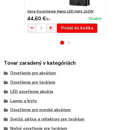
Sera Osvetlenie Nano LED light 2x2W
Sera LED čip
44,60 €
39,30 €
Skladom
/
ks
/
k
Pridať do košíka
Tovar zaradený v kategóriách
Osvetlenie pre akvárium
Osvetlenie pre terárium
LED osvetlenie akvária
Lampy a kryty
Osvetlenie pre morské akvárium
Svetlá, pätice a reflektory pre terárium
Nočné osvetlenie pre terárium