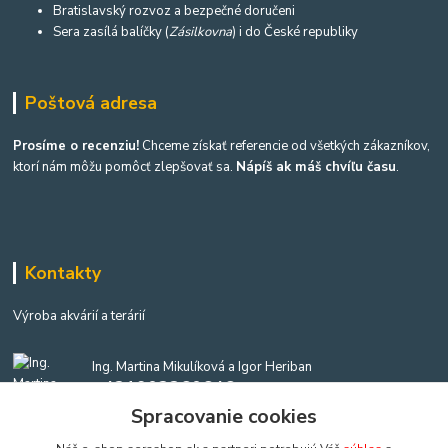
Bratislavský rozvoz a bezpečné doručeni
Sera zasílá balíčky (
Zásilkovna
) i do České republiky
Poštová adresa
Prosíme o recenziu!
Chceme získať referencie od všetkých zákazníkov,
ktorí nám môžu pomôcť zlepšovať sa.
Nápíš ak máš chvíľu času
.
Kontakty
Výroba akvárií a terárií
Ing. Martina Mikulíková a Igor Heriban
+421903360646
(Po-Pia, 8-16 hod.)
Spracovanie cookies