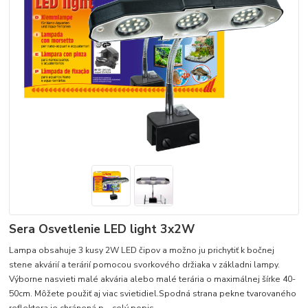
Sera Osvetlenie LED light 3x2W
Lampa obsahuje 3 kusy 2W LED čipov a možno ju prichytiť k bočnej
stene akvárií a terárií pomocou svorkového držiaka v základni lampy.
Výborne nasvieti malé akvária alebo malé terária o maximálnej šírke 40-
50cm. Môžete použiť aj viac svietidiel.Spodná strana pekne tvarovaného
reflektora je chránená p...
celý popis