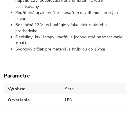
napätiu 12V, oddelovací transformátor TÜV/GS
certifikovaný
Použiteľná aj ako nočné (mesačné) osvetlenie morských
akvárií
Bezepčná 12 V technológie vďaka elektronického
predradníka
Flexibilný “krk“ lampy umožňuje jednoduché nasmerovanie
svetla
Svorkový držiak pre materiál s hrúbkou do 15mm
Parametre
Výrobca
Sera
Osvetlenie
LED