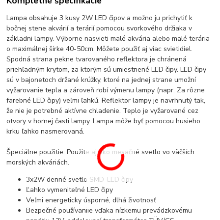
Kompletné špecifikácie
Lampa obsahuje 3 kusy 2W LED čipov a možno ju prichytiť k
bočnej stene akvárií a terárií pomocou svorkového držiaka v
základni lampy. Výborne nasvieti malé akvária alebo malé terária
o maximálnej šírke 40-50cm. Môžete použiť aj viac svietidiel.
Spodná strana pekne tvarovaného reflektora je chránená
priehľadným krytom, za ktorým sú umiestnené LED čipy. LED čipy
sú v bajonetoch držané krúžky, ktoré na jednej strane umožní
vyžarovanie tepla a zároveň robí výmenu lampy (napr. Za rôzne
farebné LED čipy) veľmi ľahkú. Reflektor lampy je navrhnutý tak,
že nie je potrebné aktívne chladenie. Teplo je vyžarované cez
otvory v hornej časti lampy. Lampa môže byť pomocou husieho
krku ľahko nasmerovaná.
Špeciálne použitie: Použite aj ako mesačné svetlo vo väčších
morských akváriách.
3x2W denné svetlo SMD-LED čipy
Ľahko vymeniteľné LED čipy
Veľmi energeticky úsporné, dlhá životnosť
Bezpečné používaniie vďaka nízkemu prevádzkovému