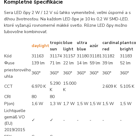
Kompletné špecifikácie
Sera LED čipy 2 W / 12 V sú ľahko vymeniteľné, veľmi úsporné a s
dlhou životnosťou. Na každom LED čipe je 10 ks 0,2 W SMD-LED,
ktoré vyžarujú rovnomerné mäkké svetlo. Rôzne LED čipy možno
ľubovoľne kombinovať.
tropic
blue
ultra
cardinal
plantco
daylight
azúr
sun
light
blue
red
bright
Kód
31163
31174
31157
31180
31181
31182
31183
Φuse
139 lm
71 lm
22 lm
14 lm
59 lm
39 lm
52 lm
priestorového
360°
360°
360°
360°
360°
360°
360°
uhla
5.290
15.000
CCT
6.970 K
2.609 K
5.105 K
K
K
CRI
80
80
P(on)
1,6 W
1,3 W
1,7 W
1,5 W
1,5 W
1,5 W
1,5 W
Lichtquelle
gemäß VO
✓
✓
-
-
-
-
-
(EU)
2019/2015