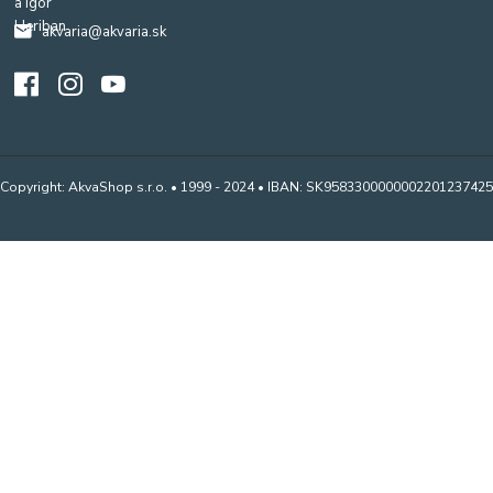
akvaria@akvaria.sk
Copyright: AkvaShop s.r.o. • 1999 - 2024 • IBAN: SK9583300000002201237425