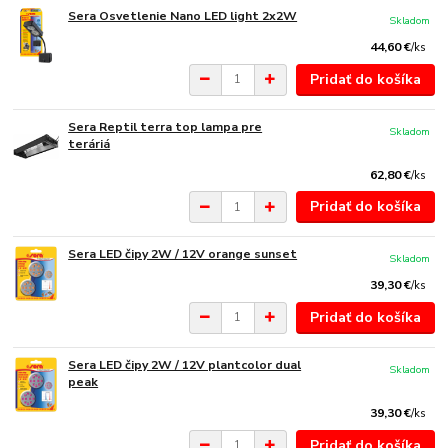
Sera Osvetlenie Nano LED light 2x2W
Skladom
44,60 €
/
ks
Pridať do košíka
Sera Reptil terra top lampa pre
Skladom
teráriá
62,80 €
/
ks
Pridať do košíka
Sera LED čipy 2W / 12V orange sunset
Skladom
39,30 €
/
ks
Pridať do košíka
Sera LED čipy 2W / 12V plantcolor dual
Skladom
peak
39,30 €
/
ks
Pridať do košíka