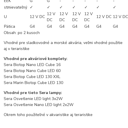
EEK
G
G
-
-
-
-
-
stmievateľný
✓
✓
✓
✓
✓
✓
✓
12 V
12 V
12 V
12 V
U
12 V DC
12 V DC
12 V D
DC
DC
DC
DC
Pätica
G4
G4
G4
G4
G4
G4
G4
Obsah: po 2 kusoch
Vhodné pre sladkovodné a morské akvária, veľmi vhodné použitie
aj v teraristike
Vhodné pre akváriové komplety:
Sera Biotop Nano LED Cube 16
Sera Biotop Nano Cube LED 60
Sera Biotop Cube LED 130 XXL
Sera Marin Biotop Cube LED 130
Vhodné pre tieto Sera lampy:
Sera Osvetlenie LED light 3x2W
Sera Osvetlenie Nano LED light 2x2W
Okrem toho použiteľné v akvaristike aj teraristike