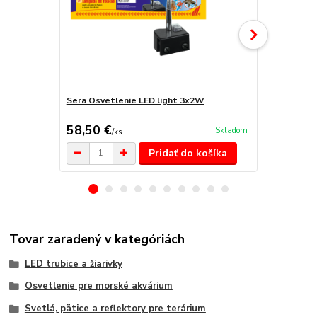
Sera Osvetlenie LED light 3x2W
Sera žiarovk
20W
58,50 €
29,50 €
Skladom
/
ks
/
k
Pridať do košíka
Tovar zaradený v kategóriách
LED trubice a žiarivky
Osvetlenie pre morské akvárium
Svetlá, pätice a reflektory pre terárium