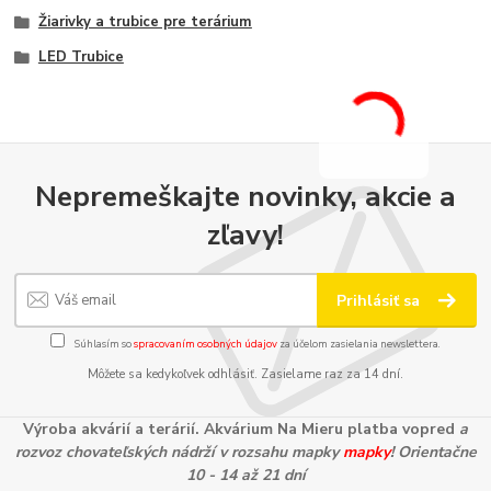
Žiarivky a trubice pre terárium
LED Trubice
Nepremeškajte novinky, akcie a
zľavy!
Prihlásiť sa
Súhlasím so
spracovaním osobných údajov
za účelom zasielania newslettera.
Môžete sa kedykoľvek odhlásiť. Zasielame raz za 14 dní.
Výroba akvárií a terárií. Akvárium Na Mieru platba vopred
a
rozvoz chovateľských nádrží v rozsahu mapky
mapky
! Orientačne
10 - 14 až 21 dní