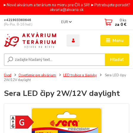
►Nové akvárium a terárium na mieru pre ČR a SR! ►Potrebujete poradiť?
akvaria@akvaria.sk
0
ks
+421903360646
EUR
za
0 €
(Po-Pia, 8-16 hod.)
Menu
Hľadať
Úvod
Osvetlenie pre akvárium
LED trubice a žiarivky
Sera LED čipy
2W/12V daylight
Sera LED čipy 2W/12V daylight