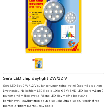
Sera LED chip daylight 2W/12 V
Sera LED čipy 2 W / 12 V sú ľahko vymeniteľné, veľmi úsporné a s dlhou
životnosťou. Na každom LED čipe je 10 ks 0,2 W SMD-LED, ktoré vyžarujú
rovnomerné mäkké svetlo. Rôzne LED čipy možno ľubovoľne
kombinovať. daylight tropic sun blue light ultra blue azúr cardinal red
plantcolor bright plantc...
celý popis