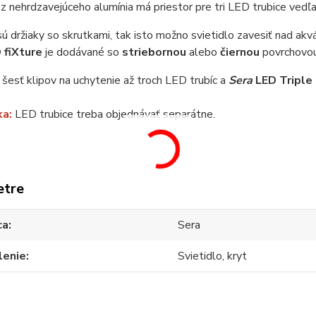
 z nehrdzavejúceho alumínia má priestor pre tri LED trubice vedľ
sú držiaky so skrutkami, tak isto možno svietidlo zavesiť nad akvá
 fiXture
je dodávané so
striebornou
alebo
čiernou
povrchovou
šesť klipov na uchytenie až troch LED trubíc a
Sera
LED Triple
ka:
LED trubice treba objednávať separátne.
etre
ca
Sera
lenie
Svietidlo, kryt