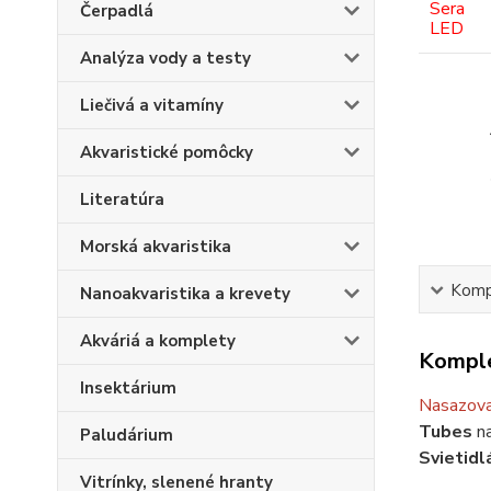
Čerpadlá
Analýza vody a testy
Liečivá a vitamíny
Akvaristické pomôcky
Literatúra
Morská akvaristika
Kompl
Nanoakvaristika a krevety
Akváriá a komplety
Komple
Insektárium
Nasazovac
Tubes
na
Paludárium
Svietidl
Vitrínky, slenené hranty