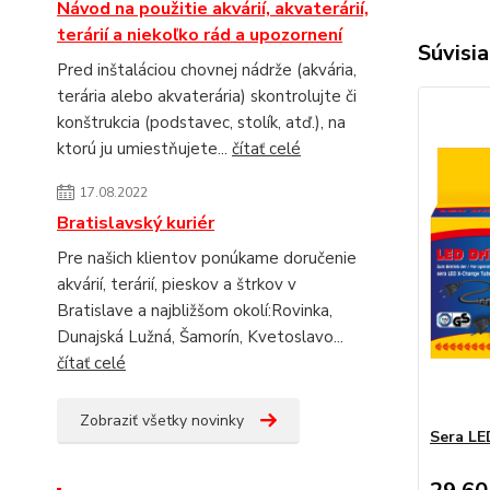
Návod na použitie akvárií, akvaterárií,
terárií a niekoľko rád a upozornení
Súvisia
Pred inštaláciou chovnej nádrže (akvária,
terária alebo akvaterária) skontrolujte či
konštrukcia (podstavec, stolík, atď.), na
ktorú ju umiestňujete...
čítať celé
17.08.2022
Bratislavský kuriér
Pre našich klientov ponúkame doručenie
akvárií, terárií, pieskov a štrkov v
Bratislave a najbližšom okolí:Rovinka,
Dunajská Lužná, Šamorín, Kvetoslavo...
čítať celé
Zobraziť všetky novinky
Sera LE