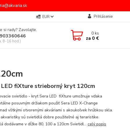
ia@akvaria.sk
Prihlásenie
EUR
e si rady? Zavolajte.
0
ks
903360646
za
0 €
a, 8-16 hod.)
 120cm
 LED fiXture strieborný kryt 120cm
vacie svietidlo - kryt Sera LED fiXture umožnuje vďaka
ntálne posuvným držiakom použiť Sera LED X-Change
nad vštkými otvorenými akváriami s akoukoľvek hrúbkou skla.
kvaristiky sú svietidlá dobre použiteľné aj teraristike.
dlá dodávame v dĺžke 80, 100 a 120cm Svietidl...
celý popis