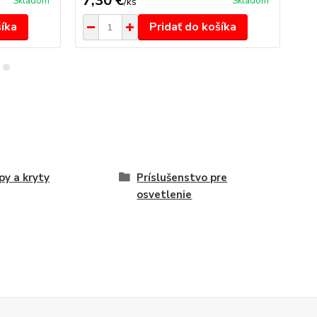
7,30 €
30
Skladom
Skladom
/
ks
šíka
Pridať do košíka
y a kryty
Príslušenstvo pre
osvetlenie