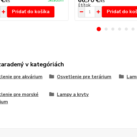
 €
66,70 €
Skladom
/
ks
/
ks
Pridať do košíka
Pridať do ko
zaradený v kategóriách
lenie pre akvárium
Osvetlenie pre terárium
Lamp
lenie pre morské
Lampy a kryty
rium