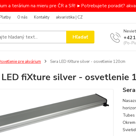
um a terárium na mieru pre ČR a SR! ►Potrebujete poradiť? akvar
Platby
O nás
Kontakty
akvaristika | CZ
Neviet
Hľadať
+421
(Po-Pi
svetlenie pre akvárium
Sera LED fiXture silver - osvetlenie 120cm
 LED fiXture silver - osvetlenie
Sera
Nasazo
horizo
Tubes 
Okrem a
Svieti