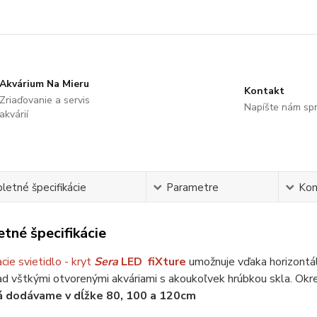
Akvárium Na Mieru
Kontakt
Zriaďovanie a servis
Napíšte nám sp
akvárií
etné špecifikácie
Parametre
Ko
tné špecifikácie
ie svietidlo - kryt
Sera
LED fiXture
umožnuje vďaka horizontá
d vštkými otvorenými akváriami s akoukoľvek hrúbkou skla. Okrem 
á dodávame v dĺžke 80, 100 a 120cm