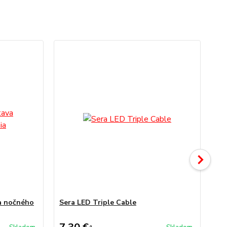
a nočného
Sera LED Triple Cable
Se
da