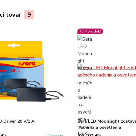
ci tovar
9
TOP produkt
D Driver 20 V/1 A
Sera LED Moonlight zostav
riadenia a osvetlenia