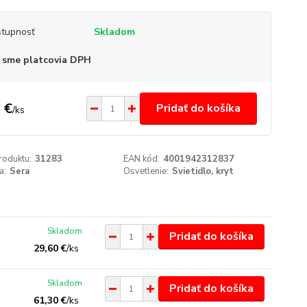
tupnosť
Skladom
 sme platcovia DPH
 €
Pridať do košíka
/
ks
roduktu:
31283
EAN kód:
4001942312837
a:
Sera
Osvetlenie:
Svietidlo, kryt
Skladom
Pridať do košíka
29,60 €
/
ks
Skladom
Pridať do košíka
61,30 €
/
ks