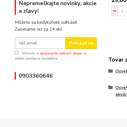
29,60
Nepremeškajte novinky, akcie
a zľavy!
Môžete sa kedykoľvek odhlásiť.
Zasielame raz za 14 dní.
Prihlásiť sa
Súhlasím so
spracovaním osobných údajov
za
Tovar 
účelom zasielania newslettera.
Osvet
0903360646
Osvet
akvá