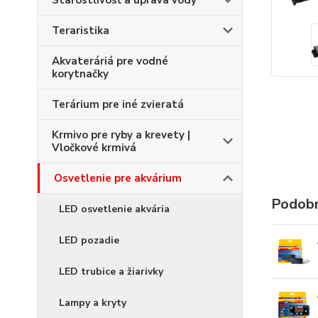
Starostlivosť a úprava vody
Teraristika
Akvateráriá pre vodné
korytnačky
Terárium pre iné zvieratá
Krmivo pre ryby a krevety |
Vločkové krmivá
Osvetlenie pre akvárium
Podobn
LED osvetlenie akvária
LED pozadie
LED trubice a žiarivky
Lampy a kryty