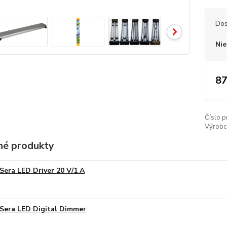
Dos
Nie
87
Číslo p
Výrobc
é produkty
Sera LED Driver 20 V/1 A
Sera LED Digital Dimmer