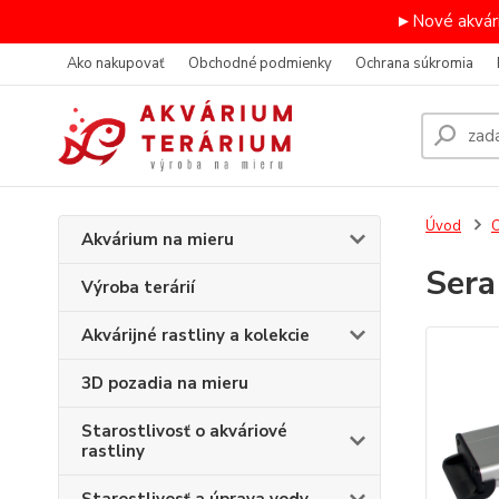
►Nové akvári
Ako nakupovať
Obchodné podmienky
Ochrana súkromia
Úvod
O
Akvárium na mieru
Sera
Výroba terárií
Akvárijné rastliny a kolekcie
3D pozadia na mieru
Starostlivosť o akváriové
rastliny