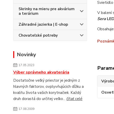
Svietidlo
Skrinky na mieru pre akvárium
V balení 
a terárium
Sera
LED
Záhradné jazierka | E-shop
Obsahuje 
Chovateľské potreby
Poznám
Novinky
17.05.2023
Param
Výber správneho akvaterária
Dostatočne veľký priestor je jedným z
Výrob
hlavných faktorov, ovplyvňujúcich dĺžku a
Osvet
kvalitu života vašich korytnačiek. Každý
druh dorastá do určitej veľko...
čítať celé
17.08.2009