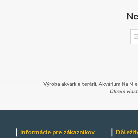
Ne
Výroba akvárií a terárií. Akvárium Na M
Okrem vlastn
Informácie pre zákazníkov
Dôležit