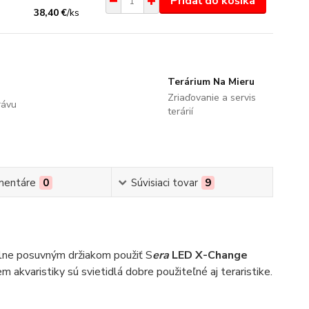
Pridať do košíka
38,40 €
/
ks
Terárium Na Mieru
Zriaďovanie a servis
rávu
terárií
mentáre
0
Súvisiaci tovar
9
lne posuvným držiakom použiť S
era
LED X-Change
akvaristiky sú svietidlá dobre použiteľné aj teraristike.