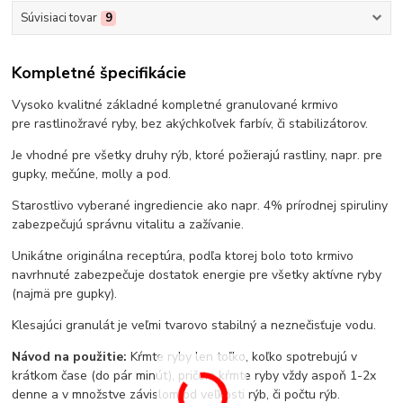
Súvisiaci tovar
9
Kompletné špecifikácie
Vysoko kvalitné základné kompletné granulované krmivo
pre rastlinožravé ryby, bez akýchkoľvek farbív, či stabilizátorov.
Je vhodné pre všetky druhy rýb, ktoré požierajú rastliny, napr. pre
gupky, mečúne, molly a pod.
Starostlivo vyberané ingrediencie ako napr. 4% prírodnej spiruliny
zabezpečujú správnu vitalitu a zažívanie.
Unikátne originálna receptúra, podľa ktorej bolo toto krmivo
navrhnuté zabezpečuje dostatok energie pre všetky aktívne ryby
(najmä pre gupky).
Klesajúci granulát je veľmi tvarovo stabilný a neznečisťuje vodu.
Návod na použitie:
Kŕmte ryby len toľko, koľko spotrebujú v
krátkom čase (do pár minút), pričom kŕmte ryby vždy aspoň 1-2x
denne a v množstve závislom od veľkosti rýb, či počtu rýb.