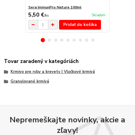
Sera ImmunPro Nature 100ml
Sera ImmunP
5,50 €
5,50 €
Skladom
/
ks
/
ks
Pridať do košíka
Tovar zaradený v kategóriách
Krmivo pre ryby a krevety | Vločkové krmivá
Granulované krmivá
Nepremeškajte novinky, akcie a
zľavy!