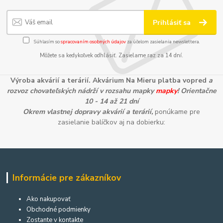
Prihlásiť sa
Súhlasím so
spracovaním osobných údajov
za účelom zasielania newslettera.
Môžete sa kedykoľvek odhlásiť. Zasielame raz za 14 dní.
Výroba akvárií a terárií. Akvárium Na Mieru platba vopred
a
rozvoz chovateľských nádrží v rozsahu mapky
mapky
! Orientačne
10 - 14 až 21 dní
Okrem vlastnej dopravy akvárií a terárií,
ponúkame pre
zasielanie balíčkov aj na dobierku:
Informácie pre zákazníkov
Ako nakupovať
Obchodné podmienky
Zostante v kontakte