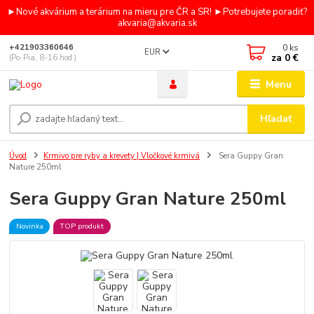
►Nové akvárium a terárium na mieru pre ČR a SR! ►Potrebujete poradiť?
akvaria@akvaria.sk
0
ks
+421903360646
EUR
za
0 €
(Po-Pia, 8-16 hod.)
Menu
Hľadať
Úvod
Krmivo pre ryby a krevety | Vločkové krmivá
Sera Guppy Gran
Nature 250ml
Sera Guppy Gran Nature 250ml
Novinka
TOP produkt