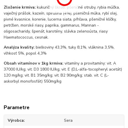
Zloženie krmiva:
kukuričný škrob, pšeničné otruby, rybia múčka,
vaječný prášok, kazeín, spirulina (4%), pšeničná múka, rybí olej,
pivné kvasnice, korenie, lucerna siata, pŕhľava, pšeničné klíčky,
petržlen, morské riasy, paprika, gammarus, Mannan -
oligosacharidy, špenát, karotény, slávka zelenoústa, riasy
Haematococcus, cesnak.
Analýza kvality:
bielkoviny 43,3%, tuky 8,1%, vláknina 3,5%,
vlhkosť 5%, popol 4,3%
Obsah vitamínov v 1kg krmiva:
vitamíny a provitamíny: vit. A
37000 IU/kg; vit. D3 1800 IU/kg; vit. E (D,L-alfa-tocopheryl acetát)
120 mg/kg; vit. B1 35mg/kg; vit. B2 90mg/kg; stab. vit. C (L-
askorbyl monofosfát) 550mg/kg
Parametre
Výrobca
Sera