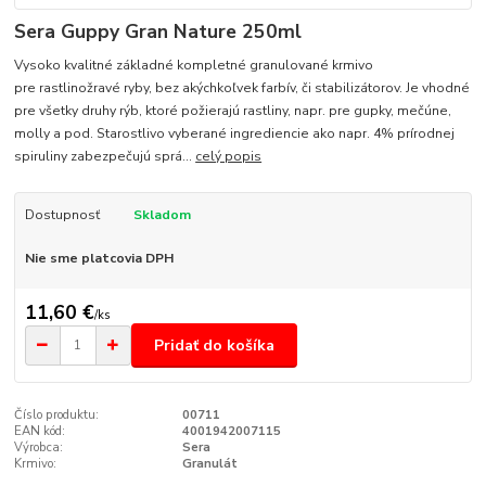
Sera Guppy Gran Nature 250ml
Vysoko kvalitné základné kompletné granulované krmivo
pre rastlinožravé ryby, bez akýchkoľvek farbív, či stabilizátorov. Je vhodné
pre všetky druhy rýb, ktoré požierajú rastliny, napr. pre gupky, mečúne,
molly a pod. Starostlivo vyberané ingrediencie ako napr. 4% prírodnej
spiruliny zabezpečujú sprá...
celý popis
Dostupnosť
Skladom
Nie sme platcovia DPH
11,60 €
/
ks
Pridať do košíka
Číslo produktu:
00711
EAN kód:
4001942007115
Výrobca:
Sera
Krmivo:
Granulát