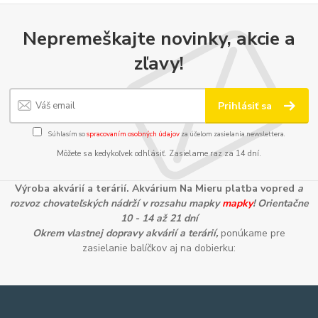
Nepremeškajte novinky, akcie a
zľavy!
Prihlásiť sa
Súhlasím so
spracovaním osobných údajov
za účelom zasielania newslettera.
Môžete sa kedykoľvek odhlásiť. Zasielame raz za 14 dní.
Výroba akvárií a terárií. Akvárium Na Mieru platba vopred
a
rozvoz chovateľských nádrží v rozsahu mapky
mapky
! Orientačne
10 - 14 až 21 dní
Okrem vlastnej dopravy akvárií a terárií,
ponúkame pre
zasielanie balíčkov aj na dobierku: