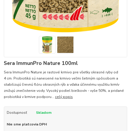
Sera ImmunPro Nature 100ml
Sera ImmunPro Nature je rastové krmivo pre všetky okrasné ryby od
4 cm. Probiotiká sú nanesené na krmivo veľmi šetrným spôsobom a
stabilizujú črevnú flóru okrasných rýb a vďaka účinnému využitiu krmív
znižujú znečistenie vody. Vysoký podiel bielkovín - vyše 50%, a pridané
probiotiká v krmive podporu...
celý popis
Dostupnosť
Skladom
Nie sme platcovia DPH