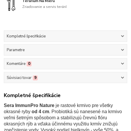
Terárium Na Mieru
Zriaďovanie a servis terárií
Kompletné špecifikácie
Parametre
Komentáre
0
Súvisiaci tovar
9
Kompletné špecifikácie
Sera ImmunPro Nature
je rastové krmivo pre všetky
okrasné ryby
od 4 cm
. Probiotiká sú nanesené na krmivo
veľmi šetrným spôsobom a stabilizujú črevnú flóru
okrasných rýb a vďaka účinnému využitiu krmív znižujú
znečistenie vody. Vysoký podiel bielkovín - vyše 50%, a