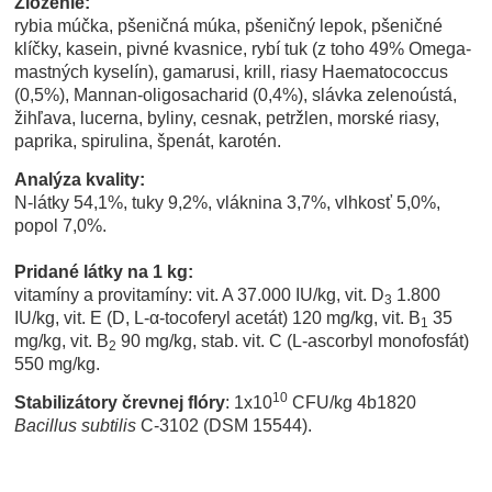
Zloženie:
rybia múčka, pšeničná múka, pšeničný lepok, pšeničné
klíčky, kasein, pivné kvasnice, rybí tuk (z toho 49% Omega-
mastných kyselín), gamarusi, krill, riasy Haematococcus
(0,5%), Mannan-oligosacharid (0,4%), slávka zelenoústá,
žihľava, lucerna, byliny, cesnak, petržlen, morské riasy,
paprika, spirulina, špenát, karotén.
Analýza kvality:
N-látky 54,1%, tuky 9,2%, vláknina 3,7%, vlhkosť 5,0%,
popol 7,0%.
Pridané látky na 1 kg:
vitamíny a provitamíny: vit. A 37.000 IU/kg, vit. D
1.800
3
IU/kg, vit. E (D, L-α-tocoferyl acetát) 120 mg/kg, vit. B
35
1
mg/kg, vit. B
90 mg/kg, stab. vit. C (L-ascorbyl monofosfát)
2
550 mg/kg.
10
Stabilizátory črevnej flóry
: 1x10
CFU/kg 4b1820
Bacillus subtilis
C-3102 (DSM 15544).