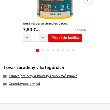
Sera Vipagran Granules 250ml
Sera Vipagr
7,80 €
3,90 €
skladom
/
ks
/
ks
Pridať do košíka
Tovar zaradený v kategóriách
Krmivo pre ryby a krevety | Vločkové krmivá
Granulované krmivá