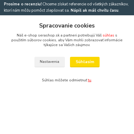
Prosíme o recenziu!
Chceme získať referencie od všetkých zákazníkov,
ktorí nám môžu pomôcť zlepšovať sa.
Nápíš ak máš chvíľu času
.
Spracovanie cookies
Náš e-shop serashop.sk a partneri potrebujú Váš
súhlas
s
použitím súborov cookies, aby Vám mohli zobrazovať informácie
Kontakty
týkajúce sa Vašich záujmov.
Výroba akvárií a terárií
Súhlasím
Nastavenia
Ing. Martina Mikulíková a Igor Heriban
+421903360646
Súhlas môžete odmietnuť
tu
.
(Po-Pia, 8-16 hod.)
akvaria@akvaria.sk