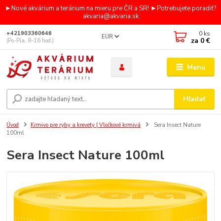
►Nové akvárium a terárium na mieru pre ČR a SR! ►Potrebujete poradiť?
akvaria@akvaria.sk
0
ks
+421903360646
EUR
za
0 €
(Po-Pia, 8-16 hod.)
Menu
Hľadať
Úvod
Krmivo pre ryby a krevety | Vločkové krmivá
Sera Insect Nature
100ml
Sera Insect Nature 100ml