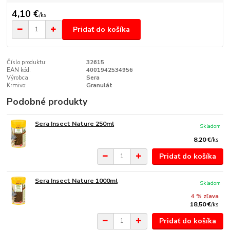
4,10 €
/
ks
Pridať do košíka
Číslo produktu:
32615
EAN kód:
4001942534956
Výrobca:
Sera
Krmivo:
Granulát
Podobné produkty
Sera Insect Nature 250ml
Skladom
8,20 €
/
ks
Pridať do košíka
Sera Insect Nature 1000ml
Skladom
4 % zľava
18,50 €
/
ks
Pridať do košíka