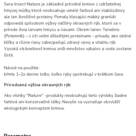
Sera Insect Nature je základné prírodné krmivo z udržateľnej
hmyzej múčky ktoré neobsahuje umelé farbivá ani stabilizátory
ale len živočišné proteiny. Pomaly klesajúci mäkký granilát
odpovedá spôsobom výživy väčšiny okrasných rýb, ktoré sa v
prírode živia larvami hmyzu a riasami. Okrem lariev Tenebrio
(Potemník) – s ich veľmi dôležitými proteinami – prísady, ako obilné
klíčky a rôzne riasy zabezpečujú zdravý vývoj a vitalitu rýb.
Vysoká strávieľnosť krmiva zníži množstvo výkalov a voda zostane
čistá.
Návod na použitie:
kŕmte 1–2x denne toľko, koľko ryby spotrebujú v krátkom čase.
Prirodzená výživa okrasných rýb
Ako všetky "Nature" -produkty neobsahujú tieto výrobky žiadne
farbivá ani konzervačné látky. Navyše sa vyznačuje obzvlášť
ekologickým konceptom krmiva.
Parametre