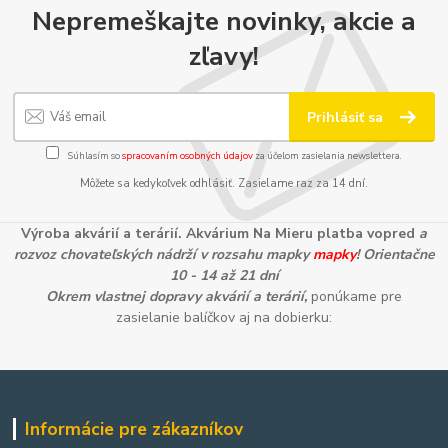
Nepremeškajte novinky, akcie a
zľavy!
Prihlásiť sa
Súhlasím so
spracovaním osobných údajov
za účelom zasielania newslettera.
Môžete sa kedykoľvek odhlásiť. Zasielame raz za 14 dní.
Výroba akvárií a terárií. Akvárium Na Mieru platba vopred
a
rozvoz chovateľských nádrží v rozsahu mapky
mapky
! Orientačne
10 - 14 až 21 dní
Okrem vlastnej dopravy akvárií a terárií,
ponúkame pre
zasielanie balíčkov aj na dobierku:
Informácie pre zákazníkov