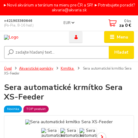
►Nové akvárium a terárium na mieru pre ČR a SR! ►Potrebujete poradiť?
akvaria@akvaria.sk
0
ks
+421903360646
EUR
za
0 €
(Po-Pia, 8-16 hod.)
Menu
Hľadať
Úvod
Akvaristické pomôcky
Krmítka
Sera automatické krmítko Sera
XS-Feeder
Sera automatické krmítko Sera
XS-Feeder
Novinka
TOP produkt