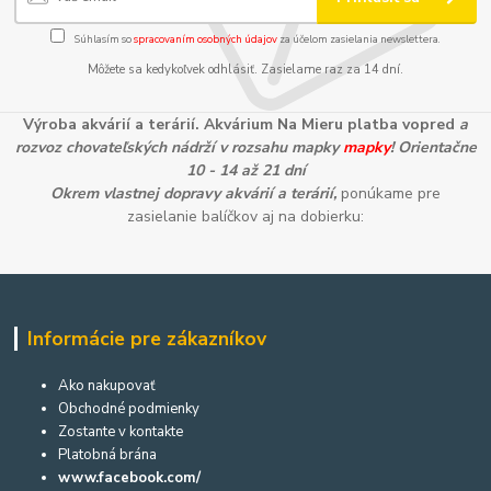
Súhlasím so
spracovaním osobných údajov
za účelom zasielania newslettera.
Môžete sa kedykoľvek odhlásiť. Zasielame raz za 14 dní.
Výroba akvárií a terárií. Akvárium Na Mieru platba vopred
a
rozvoz chovateľských nádrží v rozsahu mapky
mapky
! Orientačne
10 - 14 až 21 dní
Okrem vlastnej dopravy akvárií a terárií,
ponúkame pre
zasielanie balíčkov aj na dobierku:
Informácie pre zákazníkov
Ako nakupovať
Obchodné podmienky
Zostante v kontakte
Platobná brána
www.facebook.com/