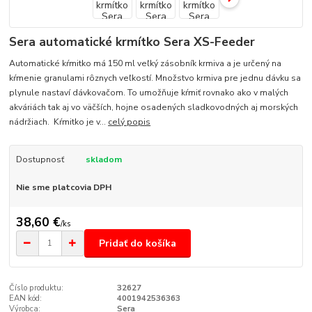
Sera automatické krmítko Sera XS-Feeder
Automatické kŕmitko má 150 ml veľký zásobník krmiva a je určený na
kŕmenie granulami rôznych veľkostí. Množstvo krmiva pre jednu dávku sa
plynule nastaví dávkovačom. To umožňuje kŕmiť rovnako ako v malých
akváriách tak aj vo väčších, hojne osadených sladkovodných aj morských
nádržiach. Kŕmitko je v...
celý popis
Dostupnosť
skladom
Nie sme platcovia DPH
38,60 €
/
ks
Pridať do košíka
Číslo produktu:
32627
EAN kód:
4001942536363
Výrobca:
Sera