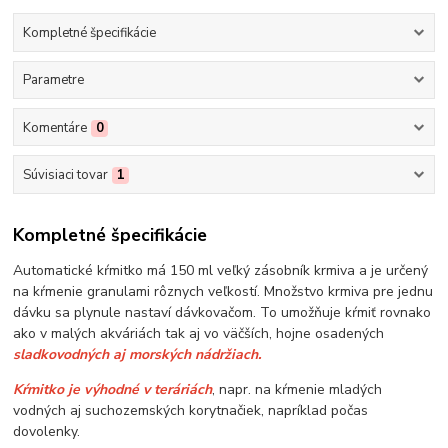
Kompletné špecifikácie
Parametre
Komentáre
0
Súvisiaci tovar
1
Kompletné špecifikácie
Automatické kŕmitko má 150 ml veľký zásobník krmiva a je určený
na kŕmenie granulami rôznych veľkostí. Množstvo krmiva pre jednu
dávku sa plynule nastaví dávkovačom. To umožňuje kŕmiť rovnako
ako v malých akváriách tak aj vo väčších, hojne osadených
sladkovodných aj morských nádržiach.
Kŕmitko je výhodné v teráriách
, napr. na kŕmenie mladých
vodných aj suchozemských korytnačiek, napríklad počas
dovolenky.