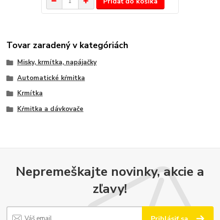
Pridať do košíka
Tovar zaradený v kategóriách
Misky, krmítka, napájačky
Automatické kŕmitka
Krmítka
Kŕmitka a dávkovače
Nepremeškajte novinky, akcie a
zľavy!
Prihlásiť sa