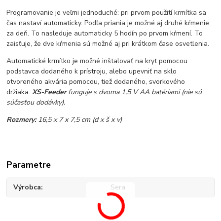
Programovanie je veľmi jednoduché: pri prvom použití krmítka sa
čas nastaví automaticky. Podľa priania je možné aj druhé kŕmenie
za deň. To nasleduje automaticky 5 hodín po prvom kŕmení. To
zaisťuje, že dve kŕmenia sú možné aj pri krátkom čase osvetlenia.
Automatické krmítko je možné inštalovať na kryt pomocou
podstavca dodaného k prístroju, alebo upevniť na sklo
otvoreného akvária pomocou, tiež dodaného, ​​svorkového
držiaka.
XS-Feeder
funguje s dvoma 1,5 V AA batériami (nie sú
súčasťou dodávky).
Rozmery:
16,5 x 7 x 7,5 cm (d x š x v)
Parametre
Výrobca
Sera