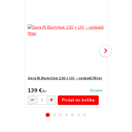
Sera fil BioActive 130 + UV − vonkajší filter
Sera fil BioA
139 €
99,90 €
Skladom
/
ks
/
k
Pridať do košíka