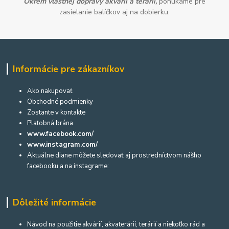
Okrem vlastnej dopravy akvárií a terárií,
ponúkame pre
zasielanie balíčkov aj na dobierku:
Informácie pre zákazníkov
Ako nakupovať
Obchodné podmienky
Zostante v kontakte
Platobná brána
www.facebook.com/
www.instagram.com/
Aktuálne diane môžete sledovať aj prostredníctvom nášho
facebooku a na instagrame:
Dôležité informácie
Návod na použitie akvárií, akvaterárií, terárií a niekoľko rád a