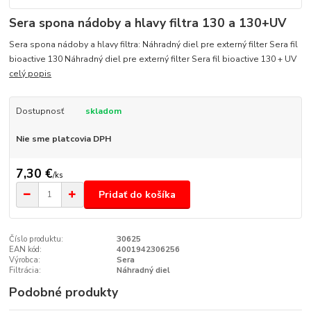
Sera spona nádoby a hlavy filtra 130 a 130+UV
Sera spona nádoby a hlavy filtra: Náhradný diel pre externý filter Sera fil
bioactive 130 Náhradný diel pre externý filter Sera fil bioactive 130 + UV
celý popis
Dostupnosť
skladom
Nie sme platcovia DPH
7,30 €
/
ks
Pridať do košíka
Číslo produktu:
30625
EAN kód:
4001942306256
Výrobca:
Sera
Filtrácia:
Náhradný diel
Podobné produkty