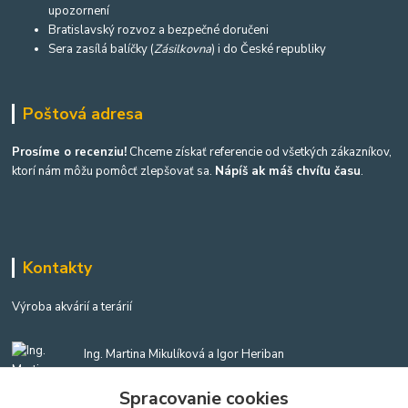
upozornení
Bratislavský rozvoz a bezpečné doručeni
Sera zasílá balíčky (
Zásilkovna
) i do České republiky
Poštová adresa
Prosíme o recenziu!
Chceme získať referencie od všetkých zákazníkov,
ktorí nám môžu pomôcť zlepšovať sa.
Nápíš ak máš chvíľu času
.
Kontakty
Výroba akvárií a terárií
Ing. Martina Mikulíková a Igor Heriban
+421903360646
(Po-Pia, 8-16 hod.)
Spracovanie cookies