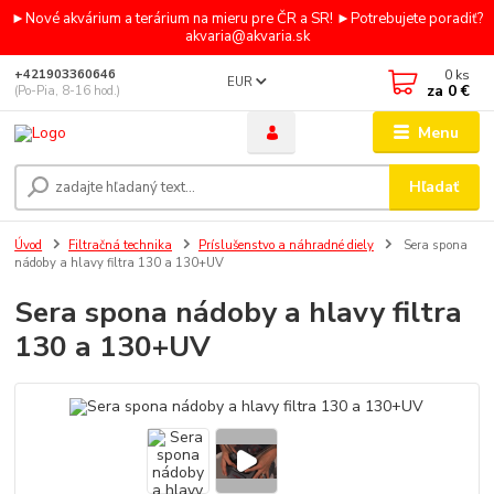
►Nové akvárium a terárium na mieru pre ČR a SR! ►Potrebujete poradiť?
akvaria@akvaria.sk
0
ks
+421903360646
EUR
za
0 €
(Po-Pia, 8-16 hod.)
Menu
Hľadať
Úvod
Filtračná technika
Príslušenstvo a náhradné diely
Sera spona
nádoby a hlavy filtra 130 a 130+UV
Sera spona nádoby a hlavy filtra
130 a 130+UV