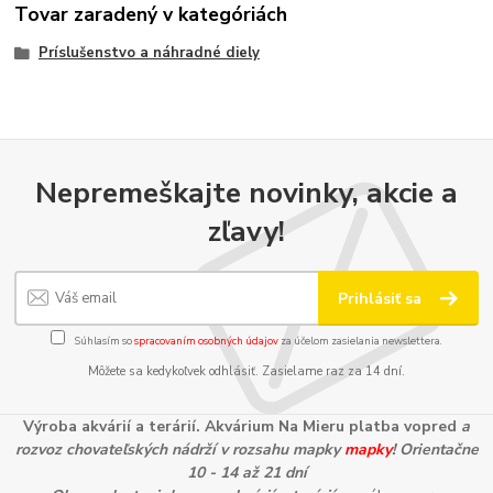
Tovar zaradený v kategóriách
Príslušenstvo a náhradné diely
Nepremeškajte novinky, akcie a
zľavy!
Prihlásiť sa
Súhlasím so
spracovaním osobných údajov
za účelom zasielania newslettera.
Môžete sa kedykoľvek odhlásiť. Zasielame raz za 14 dní.
Výroba akvárií a terárií. Akvárium Na Mieru platba vopred
a
rozvoz chovateľských nádrží v rozsahu mapky
mapky
! Orientačne
10 - 14 až 21 dní