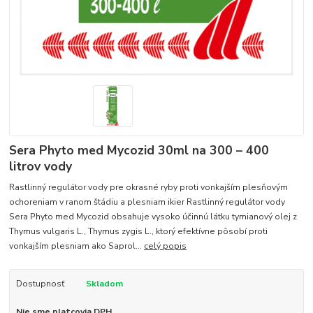
Sera Phyto med Mycozid 30ml na 300 – 400
litrov vody
Rastlinný regulátor vody pre okrasné ryby proti vonkajším plesňovým
ochoreniam v ranom štádiu a plesniam ikier Rastlinný regulátor vody
Sera Phyto med Mycozid obsahuje vysoko účinnú látku tymianový olej z
Thymus vulgaris L., Thymus zygis L., ktorý efektívne pôsobí proti
vonkajším plesniam ako Saprol...
celý popis
Dostupnosť
Skladom
Nie sme platcovia DPH