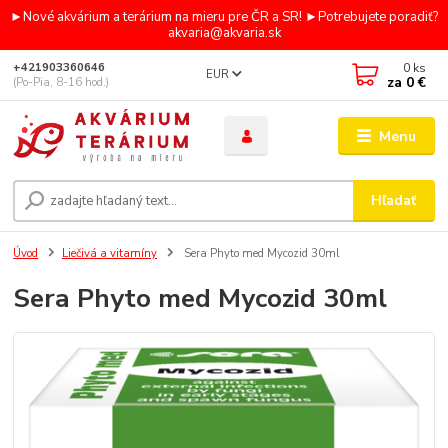
►Nové akvárium a terárium na mieru pre ČR a SR! ►Potrebujete poradiť?
akvaria@akvaria.sk
0
ks
+421903360646
EUR
za
0 €
(Po-Pia, 8-16 hod.)
Menu
Hľadať
Úvod
Liečivá a vitamíny
Sera Phyto med Mycozid 30ml
Sera Phyto med Mycozid 30ml