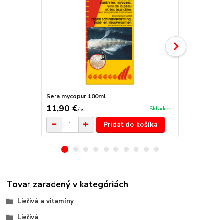
Sera mycopur 100ml
Sera mycopu
11,90 €
7 €
Skladom
/
ks
/
ks
Pridať do košíka
Tovar zaradený v kategóriách
Liečivá a vitamíny
Liečivá