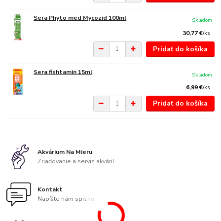
Sera Phyto med Mycozid 100ml
Skladom
30,77 €
/
ks
Pridať do košíka
Sera fishtamin 15ml
Skladom
6,99 €
/
ks
Pridať do košíka
Akvárium Na Mieru
Zriaďovanie a servis akvárií
Kontakt
Napíšte nám správu