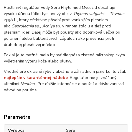
Rastlinný regulátor vody Sera Phyto med Mycozid obsahuje
vysoko účinnú látku tymianový olej z
Thymus vulgaris
L.,
Thymus
zygis
L., ktorý efektívne pôsobí proti vonkajším plesniam
ako
Saprolegnia
sp.,
Achlya
sp. v ranom štádiu a tiež proti
plesniam ikier. Ďalej môže byť použitý ako doplnková liečba pri
poranení alebo bakteriálnych zápaloch ako prevencia proti
druhotnej plesňovej infekcii.
Pokiaľ je to možné, mala by byť diagnóza zistená mikroskopickým
vyšetrením výteru kože alebo plutvy.
Vhodné pre okrasné ryby v akváriu a záhradnom jazierku, tu však
najlepšie v karanténnej nádobe
. Regulátor nie je znášaný
ulitníkmi
Neritina
. Pre ďalšie informácie o použití a dávkovaní viď
návod na použitie.
Parametre
Výrobca
Sera