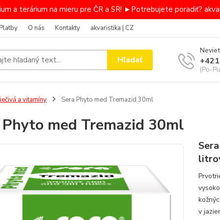
um a terárium na mieru pre ČR a SR! ►Potrebujete poradiť? akvar
Platby
O nás
Kontakty
akvaristika | CZ
Neviet
Hľadať
+421
(Po-Pi
iečivá a vitamíny
Sera Phyto med Tremazid 30ml
 Phyto med Tremazid 30ml
Sera
litr
Prvotr
vysoko
kožnýc
v jazie