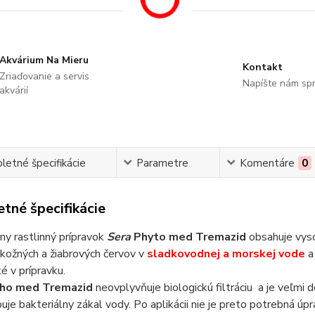
Akvárium Na Mieru
Kontakt
Zriaďovanie a servis
Napíšte nám sp
akvárií
etné špecifikácie
Parametre
Komentáre
0
tné špecifikácie
ny rastlinný prípravok
Sera
Phyto med Tremazid
obsahuje vyso
u kožných a žiabrových červov v
sladkovodnej a morskej vode
é v prípravku.
ho med Tremazid
neovplyvňuje biologickú filtráciu a je veľmi 
je bakteriálny zákal vody. Po aplikácii nie je preto potrebná ú