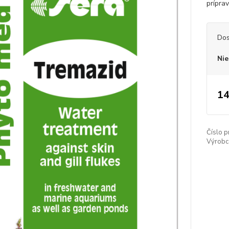
prípra
Dos
Nie
14
Číslo p
Výrobc