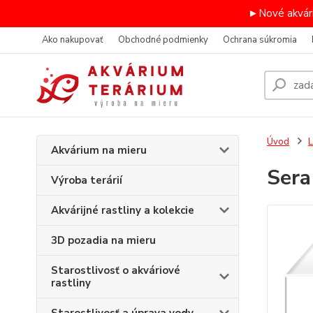
►Nové akvári
Ako nakupovať
Obchodné podmienky
Ochrana súkromia
Úvod
L
Akvárium na mieru
Sera
Výroba terárií
Akvárijné rastliny a kolekcie
3D pozadia na mieru
Starostlivosť o akváriové
rastliny