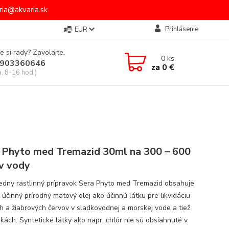
ia@akvaria.sk
Prihlásenie
EUR
e si rady? Zavolajte.
0
ks
903360646
za
0 €
a, 8-16 hod.)
 Phyto med Tremazid 30ml na 300 – 600
ov vody
iedny rastlinný prípravok Sera Phyto med Tremazid obsahuje
 účinný prírodný mätový olej ako účinnú látku pre likvidáciu
h a žiabrových červov v sladkovodnej a morskej vode a tiež
rkách. Syntetické látky ako napr. chlór nie sú obsiahnuté v