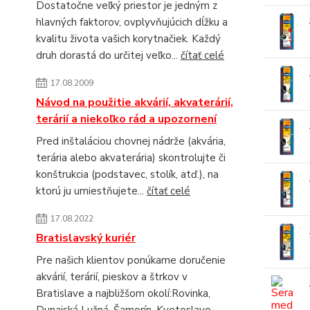
Dostatočne veľký priestor je jedným z
hlavných faktorov, ovplyvňujúcich dĺžku a
kvalitu života vašich korytnačiek. Každý
druh dorastá do určitej veľko...
čítať celé
17.08.2009
Návod na použitie akvárií, akvaterárií,
terárií a niekoľko rád a upozornení
Pred inštaláciou chovnej nádrže (akvária,
terária alebo akvaterária) skontrolujte či
konštrukcia (podstavec, stolík, atď.), na
ktorú ju umiestňujete...
čítať celé
17.08.2022
Bratislavský kuriér
Pre našich klientov ponúkame doručenie
akvárií, terárií, pieskov a štrkov v
Bratislave a najbližšom okolí:Rovinka,