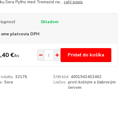
vku.Sera Pytho med Tremazid ne...
celý popis
tupnosť
Skladom
 sme platcovia DPH
,40 €
Pridať do košíka
/
ks
roduktu:
32176
EAN kód:
4001942453462
a:
Sera
Liečivo:
proti kožným a žiabrovým
červom