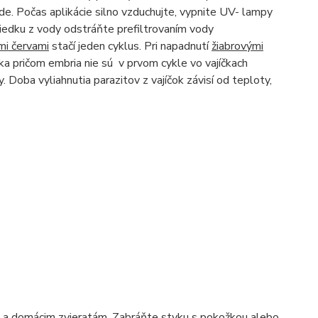
e. Počas aplikácie silno vzduchujte, vypnite UV- lampy
triedku z vody odstráňte prefiltrovaním vody
mi červami
stačí jeden cyklus. Pri napadnutí
žiabrovými
čka pričom embria nie sú v prvom cykle vo vajíčkach
 Doba vyliahnutia parazitov z vajíčok závisí od teploty,
a domácim zvieratám. Zabráňte styku s pokožkou alebo