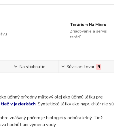
Terárium Na Mieru
Zriaďovanie a servis
rávu
terárií
Na stiahnutie
Súvisiaci tovar
9
ko účinný prírodný mätový olej ako účinnú látku pre
a
tiež v jazierkách
. Syntetické látky ako napr. chlór nie sú
dobre znášaný pričom je biologicky odbúrateľný. Tiež
prava hodnôt ani výmena vody.