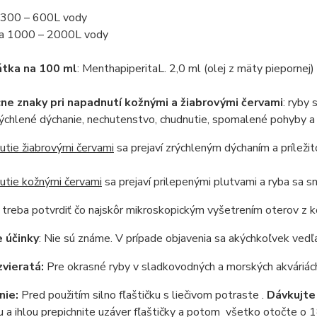
 300 – 600L vody
a 1000 – 2000L vody
átka na 100 ml
: MenthapiperitaL. 2,0 ml (olej z mäty piepornej)
e znaky pri napadnutí kožnými a žiabrovými červami
: ryby 
rýchlené dýchanie, nechutenstvo, chudnutie, spomalené pohyby a
tie žiabrovými červami
sa prejaví zrýchleným dýchaním a príleži
tie kožnými červami
sa prejaví prilepenými plutvami a ryba sa sna
treba potvrdiť čo najskôr mikroskopickým vyšetrením oterov z ko
e účinky
: Nie sú známe. V prípade objavenia sa akýchkoľvek vedľa
zvieratá:
Pre okrasné ryby v sladkovodných a morských akváriách 
nie:
Pred použitím silno fľaštičku s liečivom potraste .
Dávkujte 
u a ihlou prepichnite uzáver fľaštičky a potom všetko otočte o 