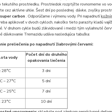
tekutého prostriedku. Prostriedok rozptýľte rovnomerne vo vod
ujte cez aktívne uhlie. Šesť dní po poslednej dávke, zvyšky pros
super carbon
. Odporúčame i výmenu vody. Pri napadnutí
kožný
reba aplikovať v dvoch cykloch, nakoľko tieto parazity kladú vají
é. V druhom cykle budú zlikvidované i medzi tým vyliahnuté červy.
é dávkovanie Tremazidu udáva nasledujúca tabuľka:
ie preliečenia po napadnutí žiabrovými červami:
Počet dní do druhého
lota vody
opakovania liečenia
≥ 28°C
3 dni
C – 27°C
5 dní
C – 25°C
7 dní
< 23°C
10 dní
ostné upozornenia:
skladujte pod zámkom neprístupné deťom 