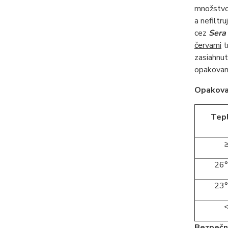
množstvo 
a nefiltr
cez
Sera
červami
t
zasiahnut
opakovan
Opakovan
Tep
26°
23°
Bezpečn