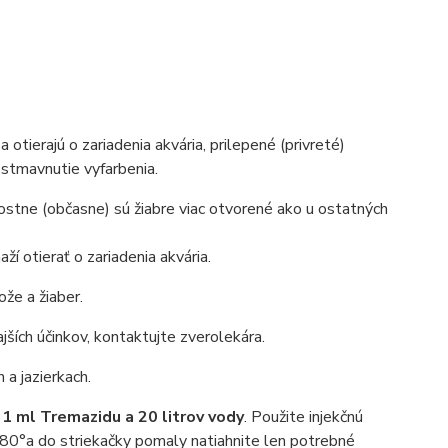
sa otierajú o zariadenia akvária, prilepené (privreté)
 stmavnutie vyfarbenia.
tostne (občasne) sú žiabre viac otvorené ako u ostatných
ží otierať o zariadenia akvária.
že a žiaber.
jších účinkov, kontaktujte zverolekára.
a jazierkach.
1 ml Tremazidu a 20 litrov vody
. Použite injekčnú
180°a do striekačky pomaly natiahnite len potrebné