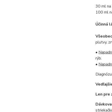
30 ml na
100 ml n
Účinná l
Všeobecn
plutvy, z
•
Napadnu
rýb.
•
Napadnu
Diagnózu 
Vedľajši
Len pre 
Dávkova
striekačk