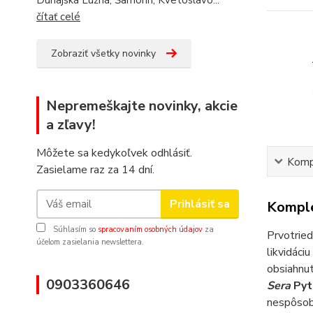
Dunajská Lužná, Šamorín, Kvetoslavo...
čítať celé
Zobraziť všetky novinky
Nepremeškajte novinky, akcie
a zľavy!
Môžete sa kedykoľvek odhlásiť.
Kompl
Zasielame raz za 14 dní.
Prihlásiť sa
Komple
Súhlasím so
spracovaním osobných údajov
za
Prvotried
účelom zasielania newslettera.
likvidáci
obsiahnut
0903360646
Sera
Pyt
nespôsobu