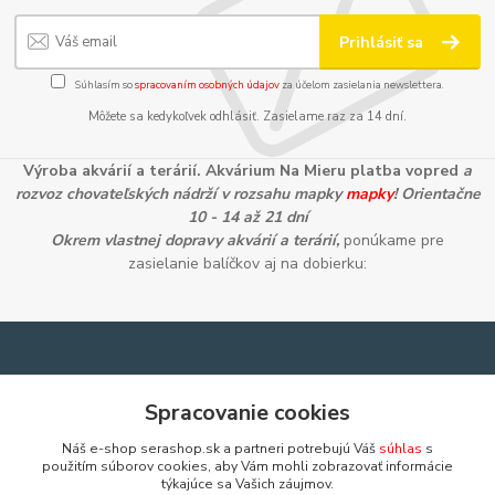
Prihlásiť sa
Súhlasím so
spracovaním osobných údajov
za účelom zasielania newslettera.
Môžete sa kedykoľvek odhlásiť. Zasielame raz za 14 dní.
Výroba akvárií a terárií. Akvárium Na Mieru platba vopred
a
rozvoz chovateľských nádrží v rozsahu mapky
mapky
! Orientačne
10 - 14 až 21 dní
Okrem vlastnej dopravy akvárií a terárií,
ponúkame pre
zasielanie balíčkov aj na dobierku:
Informácie pre zákazníkov
Spracovanie cookies
Ako nakupovať
Náš e-shop serashop.sk a partneri potrebujú Váš
súhlas
s
Obchodné podmienky
použitím súborov cookies, aby Vám mohli zobrazovať informácie
Zostante v kontakte
týkajúce sa Vašich záujmov.