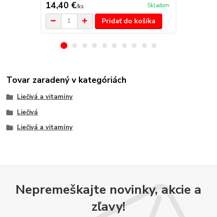
14,40 €
32,33 €
Skladom
/
ks
/
k
Pridať do košíka
Tovar zaradený v kategóriách
Liečivá a vitamíny
Liečivá
Liečivá a vitamíny
Nepremeškajte novinky, akcie a
zľavy!