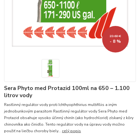
23,60 €
- 8 %
Sera Phyto med Protazid 100ml na 650 – 1.100
litrov vody
Rastlinný regulátor vody proti Ichthyophthirius multifiliis a iným
jednobunkovým parazitom Rastlinný regulátor vody Sera Phyto med
Protazid obsahuje vysoko účinný chinín (ako hydrochlorid) získaný z kôry
chinovníka ako činidlo. Tento regulátor vody na úpravu vody možno
použiť na liečbu choroby biely...
celý popis