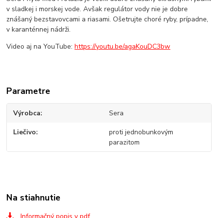
v sladkej i morskej vode. Avšak regulátor vody nie je dobre
znášaný bezstavovcami a riasami. Ošetrujte choré ryby, prípadne,
v karanténnej nádrži.
Video aj na YouTube:
https://youtu.be/agaKouDC3bw
Parametre
Výrobca
Sera
Liečivo
proti jednobunkovým
parazitom
Na stiahnutie
Informačný popis v pdf