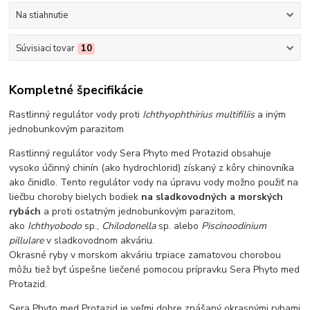
Na stiahnutie
Súvisiaci tovar
10
Kompletné špecifikácie
Rastlinný regulátor vody proti
Ichthyophthirius multifiliis
a iným
jednobunkovým parazitom
Rastlinný regulátor vody Sera Phyto med Protazid obsahuje
vysoko účinný chinín (ako hydrochlorid) získaný z kôry chinovníka
ako činidlo. Tento regulátor vody na úpravu vody možno použiť na
liečbu choroby bielych bodiek
na sladkovodných a morských
rybách
a proti ostatným jednobunkovým parazitom,
ako
Ichthyobodo
sp.,
Chilodonella
sp. alebo
Piscinoodinium
pillulare
v sladkovodnom akváriu.
Okrasné ryby v morskom akváriu trpiace zamatovou chorobou
môžu tiež byť úspešne liečené pomocou prípravku Sera Phyto med
Protazid.
Sera Phyto med Protazid je veľmi dobre znášaný okrasnými rybami