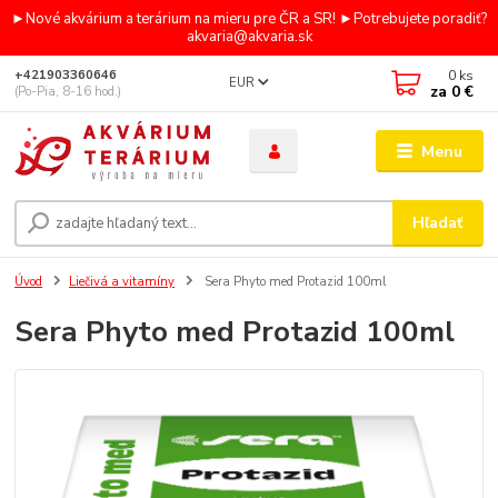
►Nové akvárium a terárium na mieru pre ČR a SR! ►Potrebujete poradiť?
akvaria@akvaria.sk
0
ks
+421903360646
EUR
za
0 €
(Po-Pia, 8-16 hod.)
Menu
Hľadať
Úvod
Liečivá a vitamíny
Sera Phyto med Protazid 100ml
Sera Phyto med Protazid 100ml