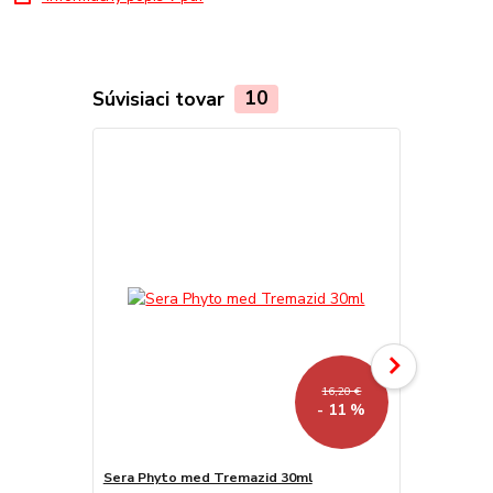
Súvisiaci tovar
10
16,20 €
- 11 %
Sera Phyto med Tremazid 30ml
Sera Phyto