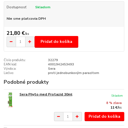
Dostupnosť
Skladom
Nie sme platcovia DPH
21,80 €
/
ks
Pridať do košíka
Číslo produktu:
32279
EAN kód:
4001942453493
Výrobca:
Sera
Liečivo:
proti jednobunkovým parazitom
Podobné produkty
Sera Phyto med Protazid 30ml
Skladom
8 % zľava
11 €
/
ks
Pridať do košíka