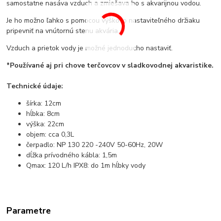
samostatne nasáva vzduch a zmiešava ho s akvarijnou vodou.
Je ho možno ľahko s pomocou výškovo nastaviteľného držiaku
pripevniť na vnútornú stenu akvária.
Vzduch a prietok vody je možné jednoducho nastaviť.
*Používané aj pri chove terčovcov v sladkovodnej akvaristike.
Technické údaje:
šírka: 12cm
hĺbka: 8cm
výška: 22cm
objem: cca 0,3L
čerpadlo: NP 130 220 -240V 50-60Hz, 20W
dĺžka prívodného kábla: 1,5m
Qmax: 120 L/h IPX8: do 1m hĺbky vody
Parametre