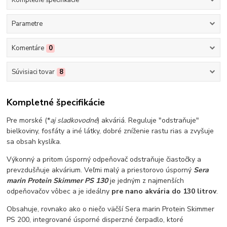
Kompletné špecifikácie
Parametre
Komentáre
0
Súvisiaci tovar
8
Kompletné špecifikácie
Pre morské (*
aj sladkovodné
) akváriá. Reguluje "odstraňuje"
bielkoviny, fosfáty a iné látky, dobré zníženie rastu rias a zvyšuje
sa obsah kyslíka.
Výkonný a pritom úsporný odpeňovač odstraňuje čiastočky a
prevzdušňuje akvárium. Veľmi malý a priestorovo úsporný
Sera
marin Protein Skimmer PS 130
je jedným z najmenších
odpeňovačov vôbec a je ideálny
pre nano akvária do 130 litrov
.
Obsahuje, rovnako ako o niečo väčší Sera marin Protein Skimmer
PS 200, integrované úsporné disperzné čerpadlo, ktoré