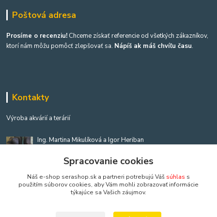
Poštová adresa
Prosíme o recenziu!
Chceme získať referencie od všetkých zákazníkov,
ktorí nám môžu pomôcť zlepšovať sa.
Nápíš ak máš chvíľu času
.
Kontakty
Výroba akvárií a terárií
Ing. Martina Mikulíková a Igor Heriban
+421903360646
Spracovanie cookies
(Po-Pia, 8-16 hod.)
Náš e-shop serashop.sk a partneri potrebujú Váš
súhlas
s
akvaria@akvaria.sk
použitím súborov cookies, aby Vám mohli zobrazovať informácie
týkajúce sa Vašich záujmov.