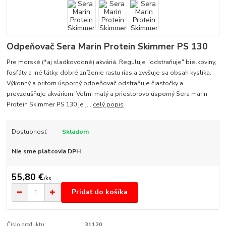
Odpeňovač Sera Marin Protein Skimmer PS 130
Pre morské (*aj sladkovodné) akváriá. Reguluje "odstraňuje" bielkoviny,
fosfáty a iné látky, dobré zníženie rastu rias a zvyšuje sa obsah kyslíka.
Výkonný a pritom úsporný odpeňovač odstraňuje čiastočky a
prevzdušňuje akvárium. Veľmi malý a priestorovo úsporný Sera marin
Protein Skimmer PS 130 je j...
celý popis
Dostupnosť
Skladom
Nie sme platcovia DPH
55,80 €
/
ks
Pridať do košíka
Číslo produktu:
31120