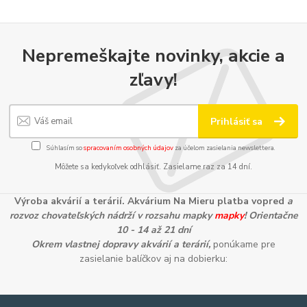
Nepremeškajte novinky, akcie a
zľavy!
Prihlásiť sa
Súhlasím so
spracovaním osobných údajov
za účelom zasielania newslettera.
Môžete sa kedykoľvek odhlásiť. Zasielame raz za 14 dní.
Výroba akvárií a terárií. Akvárium Na Mieru platba vopred
a
rozvoz chovateľských nádrží v rozsahu mapky
mapky
! Orientačne
10 - 14 až 21 dní
Okrem vlastnej dopravy akvárií a terárií,
ponúkame pre
zasielanie balíčkov aj na dobierku: