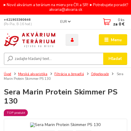
►Nové akvárium a terárium na mieru pre ČR a SR! ►Potrebujete poradiť?
akvaria@akvaria.sk
0
ks
+421903360646
EUR
za
0 €
(Po-Pia, 8-16 hod.)
Menu
Hľadať
Úvod
Morská akvaristika
Filtrácia a čerpadlá
Odpeňovače
Sera
Marin Protein Skimmer PS 130
Sera Marin Protein Skimmer PS
130
TOP produkt