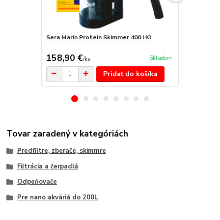
Sera Marin Protein Skimmer 400 HO
Sera Marin 
158,90 €
184 €
Skladom
/
ks
/
ks
Pridať do košíka
Tovar zaradený v kategóriách
Predfiltre, zberače, skimmre
Filtrácia a čerpadlá
Odpeňovače
Pre nano akváriá do 200L