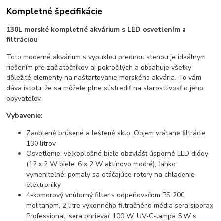
Kompletné špecifikácie
130L morské kompletné akvárium s LED osvetlením a
filtráciou
Toto moderné akvárium s vypuklou prednou stenou je ideálnym
riešením pre začiatočníkov aj pokročilých a obsahuje všetky
dôležité elementy na naštartovanie morského akvária. To vám
dáva istotu, že sa môžete plne sústrediť na starostlivosť o jeho
obyvateľov.
Vybavenie:
Zaoblené brúsené a leštené sklo. Objem vrátane filtrácie
130 litrov
Osvetlenie: veľkoplošné biele obzvlášť úsporné LED diódy
(12 x 2 W biele, 6 x 2 W aktínovo modré), ľahko
vymeniteľné; pomaly sa otáčajúce rotory na chladenie
elektroniky
4-komorový vnútorný filter s odpeňovačom PS 200,
molitanom, 2 litre výkonného filtračného média sera siporax
Professional, sera ohrievač 100 W, UV-C-lampa 5 W s