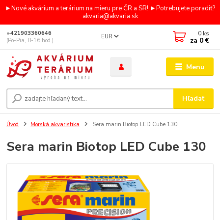
►Nové akvárium a terárium na mieru pre ČR a SR! ►Potrebujete poradiť?
akvaria@akvaria.sk
0
ks
+421903360646
EUR
za
0 €
(Po-Pia, 8-16 hod.)
Menu
Hľadať
Úvod
Morská akvaristika
Sera marin Biotop LED Cube 130
Sera marin Biotop LED Cube 130