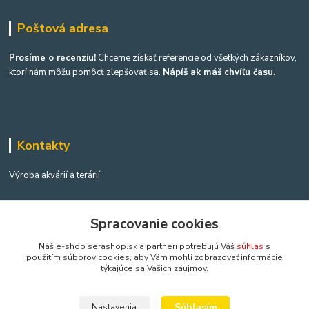
Poštová adresa
Prosíme o recenziu!
Chceme získať referencie od všetkých zákazníkov,
ktorí nám môžu pomôcť zlepšovať sa.
Nápíš ak máš chvíľu času
.
Kontakty
Výroba akvárií a terárií
Ing. Martina Mikulíková a Igor Heriban
Spracovanie cookies
+421903360646
(Po-Pia, 8-16 hod.)
Náš e-shop serashop.sk a partneri potrebujú Váš
súhlas
s
použitím súborov cookies, aby Vám mohli zobrazovať informácie
akvaria@akvaria.sk
týkajúce sa Vašich záujmov.
Súhlasím
Nastavenia