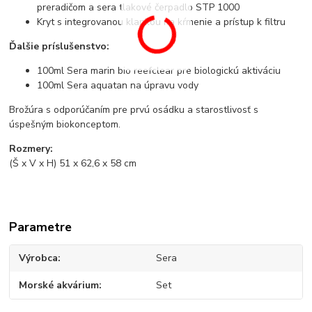
preradičom a sera tlakové čerpadlo STP 1000
Kryt s integrovanou klapkou na kŕmenie a prístup k filtru
Ďalšie príslušenstvo:
100ml Sera marin bio reefclear pre biologickú aktiváciu
100ml Sera aquatan na úpravu vody
Brožúra s odporúčaním pre prvú osádku a starostlivosť s
úspešným biokonceptom.
Rozmery:
(Š x V x H) 51 x 62,6 x 58 cm
Parametre
Výrobca
Sera
Morské akvárium
Set