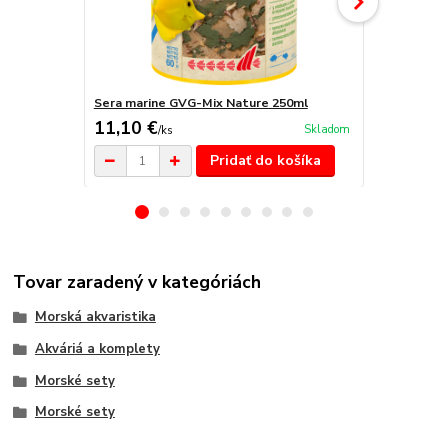
Sera marine GVG-Mix Nature 250ml
Sera Marin 
11,10 €
9,20 €
Skladom
/
ks
/
ks
Pridať do košíka
Tovar zaradený v kategóriách
Morská akvaristika
Akváriá a komplety
Morské sety
Morské sety