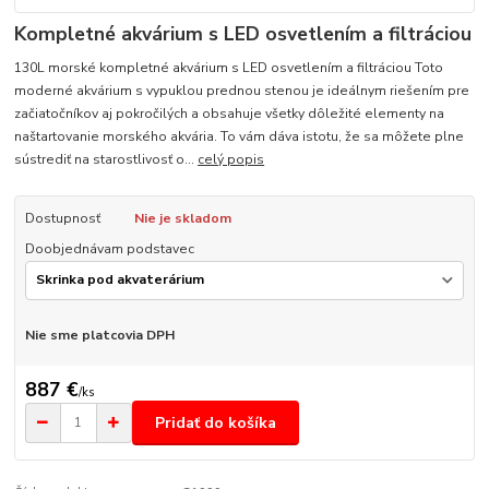
Kompletné akvárium s LED osvetlením a filtráciou
130L morské kompletné akvárium s LED osvetlením a filtráciou Toto
moderné akvárium s vypuklou prednou stenou je ideálnym riešením pre
začiatočníkov aj pokročilých a obsahuje všetky dôležité elementy na
naštartovanie morského akvária. To vám dáva istotu, že sa môžete plne
sústrediť na starostlivosť o...
celý popis
Dostupnosť
Nie je skladom
Doobjednávam podstavec
Nie sme platcovia DPH
887 €
/
ks
Pridať do košíka