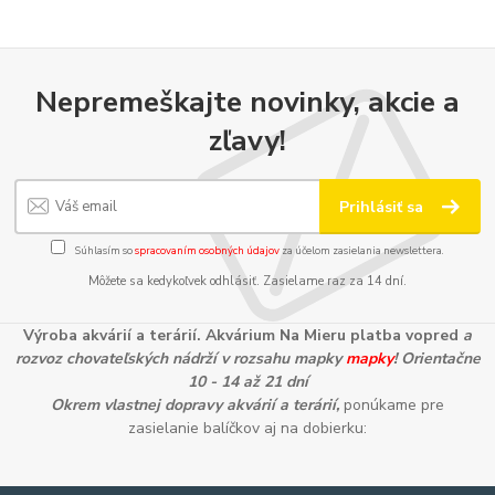
Nepremeškajte novinky, akcie a
zľavy!
Prihlásiť sa
Súhlasím so
spracovaním osobných údajov
za účelom zasielania newslettera.
Môžete sa kedykoľvek odhlásiť. Zasielame raz za 14 dní.
Výroba akvárií a terárií. Akvárium Na Mieru platba vopred
a
rozvoz chovateľských nádrží v rozsahu mapky
mapky
! Orientačne
10 - 14 až 21 dní
Okrem vlastnej dopravy akvárií a terárií,
ponúkame pre
zasielanie balíčkov aj na dobierku: