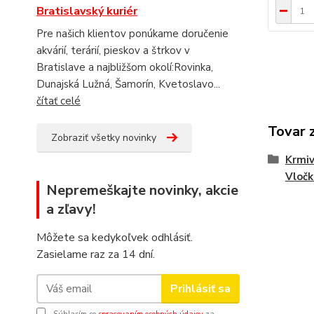
Bratislavský kuriér
Pre našich klientov ponúkame doručenie
akvárií, terárií, pieskov a štrkov v
Bratislave a najbližšom okolí:Rovinka,
Dunajská Lužná, Šamorín, Kvetoslavo...
čítať celé
Tovar 
Zobraziť všetky novinky
Krmiv
Vločk
Nepremeškajte novinky, akcie
a zľavy!
Môžete sa kedykoľvek odhlásiť.
Zasielame raz za 14 dní.
Prihlásiť sa