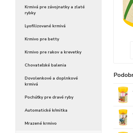
Krmivá pre závojnatky a zlaté
rybky
Lyofilizované krmivá
Krmivo pre betty
Krmivo pre rakov a krevetky
Chovateľské balenia
Podobn
Dovolenkové a doplnkové
krmivá
Pochúťky pre dravé ryby
Automatické kŕmitka
Mrazené krmivo