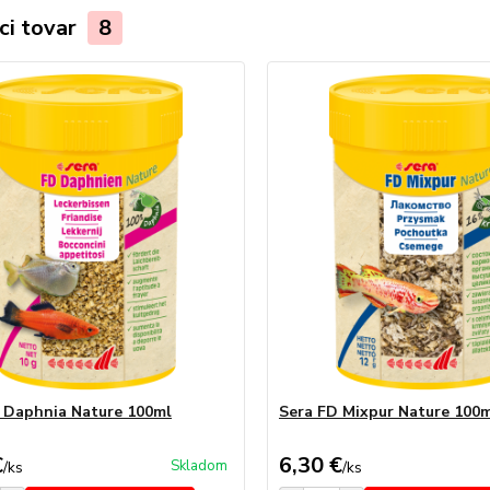
ci tovar
8
 Daphnia Nature 100ml
Sera FD Mixpur Nature 100
€
6,30 €
Skladom
/
ks
/
ks