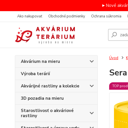
►Nové akvári
Ako nakupovať
Obchodné podmienky
Ochrana súkromia
Úvod
K
Akvárium na mieru
Sera
Výroba terárií
Akvárijné rastliny a kolekcie
TOP prod
3D pozadia na mieru
Starostlivosť o akváriové
rastliny