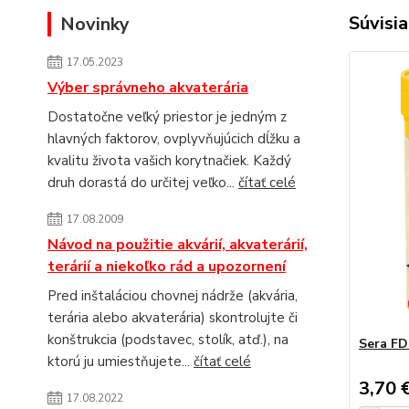
Súvisia
Novinky
17.05.2023
Výber správneho akvaterária
Dostatočne veľký priestor je jedným z
hlavných faktorov, ovplyvňujúcich dĺžku a
kvalitu života vašich korytnačiek. Každý
druh dorastá do určitej veľko...
čítať celé
17.08.2009
Návod na použitie akvárií, akvaterárií,
terárií a niekoľko rád a upozornení
Pred inštaláciou chovnej nádrže (akvária,
terária alebo akvaterária) skontrolujte či
konštrukcia (podstavec, stolík, atď.), na
Sera FD
ktorú ju umiestňujete...
čítať celé
3,70 
17.08.2022