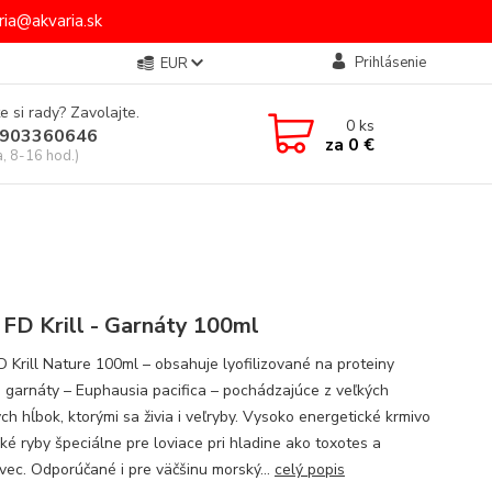
ia@akvaria.sk
Prihlásenie
EUR
e si rady? Zavolajte.
0
ks
903360646
za
0 €
a, 8-16 hod.)
 FD Krill - Garnáty 100ml
D Krill Nature 100ml – obsahuje lyofilizované na proteiny
 garnáty – Euphausia pacifica – pochádzajúce z veľkých
ch hĺbok, ktorými sa živia i veľryby. Vysoko energetické krmivo
ľké ryby špeciálne pre loviace pri hladine ako toxotes a
vec. Odporúčané i pre väčšinu morský...
celý popis