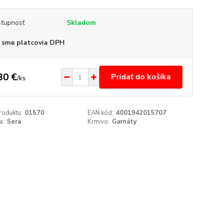
tupnosť
Skladom
 sme platcovia DPH
30 €
Pridať do košíka
/
ks
roduktu:
01570
EAN kód:
4001942015707
a:
Sera
Krmivo:
Garnáty