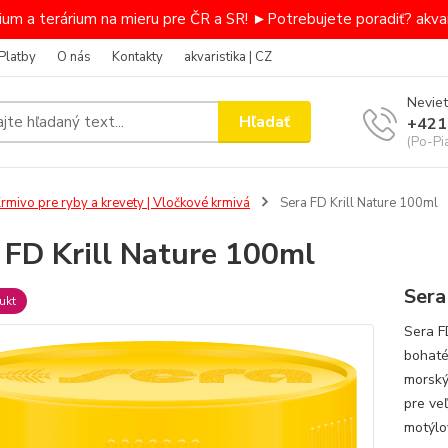
um a terárium na mieru pre ČR a SR! ►Potrebujete poradiť? akvar
Platby
O nás
Kontakty
akvaristika | CZ
Neviet
Hľadať
+421
(Po-Pi
rmivo pre ryby a krevety | Vločkové krmivá
Sera FD Krill Nature 100ml
 FD Krill Nature 100ml
Sera
ukt
Sera F
bohaté
morský
pre ve
motýlo