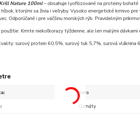
Krill Nature 100ml
– obsahuje lyofilizované na proteiny bohaté 
hĺbok, ktorými sa živia i veľryby. Vysoko energetické krmivo pre 
ec. Odporúčané i pre väčšinu morských rýb. Pravidelným prikrmov
použitie: Krmte niekoľkorazy týždenne, ale len malými dávkami
vality: surový protein 60,5%, surový tuk 5,7%, surová vláknina 
etre
ca
Sera
o
Garnáty