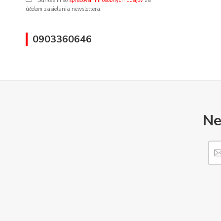
Súhlasím so
spracovaním osobných údajov
za
účelom zasielania newslettera.
0903360646
Ne