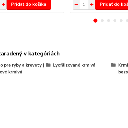
Pridať do košíka
Pridať do ko
zaradený v kategóriách
o pre ryby a krevety |
Lyofilizované krmivá
Krmi
ové krmivá
bezs