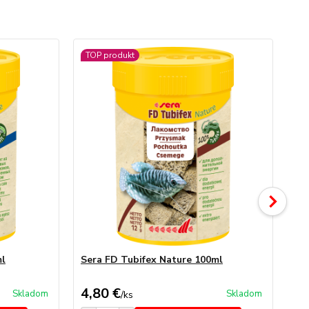
TOP produkt
ml
Sera FD Tubifex Nature 100ml
Se
4,80 €
7,
Skladom
Skladom
/
ks