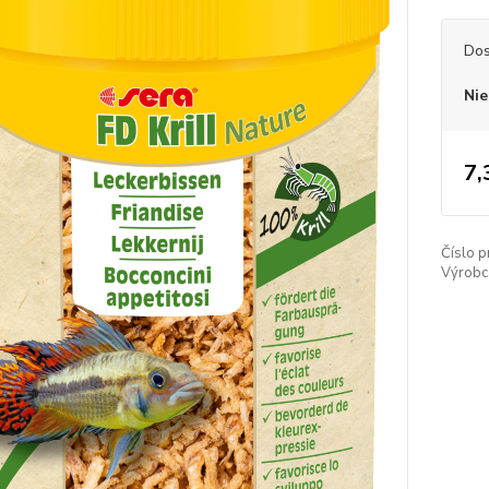
Dos
Nie
7,
Číslo p
Výrobc