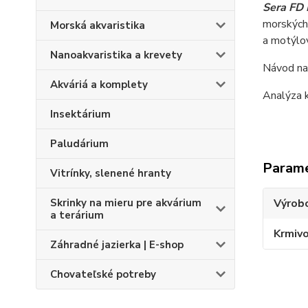
Sera FD 
morských 
Morská akvaristika
a motýlov
Nanoakvaristika a krevety
Návod na 
Akváriá a komplety
Analýza k
Insektárium
Paludárium
Param
Vitrínky, slenené hranty
Skrinky na mieru pre akvárium
Výrob
a terárium
Krmiv
Záhradné jazierka | E-shop
Chovateľské potreby