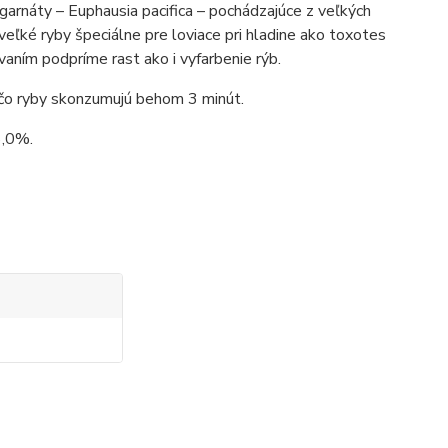
garnáty – Euphausia pacifica – pochádzajúce z veľkých
veľké ryby špeciálne pre loviace pri hladine ako toxotes
aním podpríme rast ako i vyfarbenie rýb.
 čo ryby skonzumujú behom 3 minút.
6,0%.