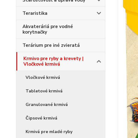
Starostlivosť a úprava vody
Teraristika
Akvateráriá pre vodné
korytnačky
Terárium pre iné zvieratá
Krmivo pre ryby a krevety |
Vločkové krmivá
Vločkové krmivá
Tabletové krmivá
Granulované krmivá
Čipsové krmivá
Krmivá pre mladé ryby