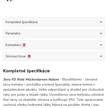
Kompletné špecifikácie
Parametre
Komentáre
0
Súvisiaci tovar
8
Kompletné špecifikácie
Sera FD Rote Mückenlarven Nature
- BloodWorms - červené
larvy komára – pochúťka a krmná špecialita, zmena krmiva v
spoločenskom akváriu. Veľmi odporúčané a vhodné pre chúlostivé
ryby, pre poter a mladé rybky. Osvedčenou sera metodou očistené
živé larvy sa okamžite zmrazia a lyofilizujú (FD). Toto spracovanie
zachová všetky hodnotné látky. Návod na použitie: Krmte i viac