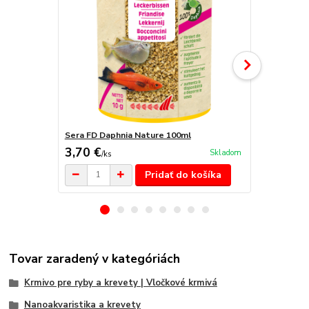
Sera FD Daphnia Nature 100ml
Sera FD Mix
3,70 €
6,30 €
Skladom
/
ks
/
ks
Pridať do košíka
Tovar zaradený v kategóriách
Krmivo pre ryby a krevety | Vločkové krmivá
Nanoakvaristika a krevety