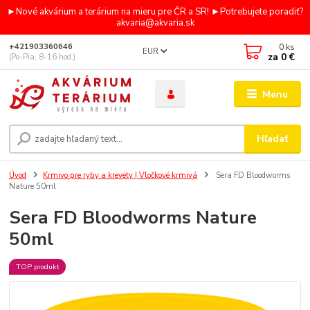
►Nové akvárium a terárium na mieru pre ČR a SR! ►Potrebujete poradiť?
akvaria@akvaria.sk
0
ks
+421903360646
EUR
za
0 €
(Po-Pia, 8-16 hod.)
Menu
Hľadať
Úvod
Krmivo pre ryby a krevety | Vločkové krmivá
Sera FD Bloodworms
Nature 50ml
Sera FD Bloodworms Nature
50ml
TOP produkt