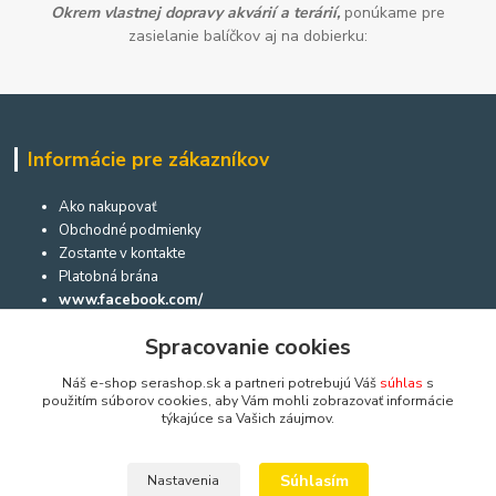
Okrem vlastnej dopravy akvárií a terárií,
ponúkame pre
zasielanie balíčkov aj na dobierku:
Informácie pre zákazníkov
Ako nakupovať
Obchodné podmienky
Zostante v kontakte
Platobná brána
www.facebook.com/
www.instagram.com/
Spracovanie cookies
Aktuálne diane môžete sledovať aj prostredníctvom nášho
facebooku a na instagrame:
Náš e-shop serashop.sk a partneri potrebujú Váš
súhlas
s
použitím súborov cookies, aby Vám mohli zobrazovať informácie
týkajúce sa Vašich záujmov.
Dôležité informácie
Súhlasím
Nastavenia
Návod na použitie akvárií, akvaterárií, terárií a niekoľko rád a