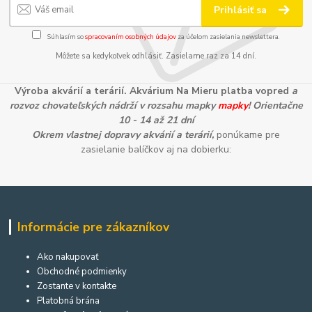
Prihlásiť sa
Súhlasím so
spracovaním osobných údajov
za účelom zasielania newslettera.
Môžete sa kedykoľvek odhlásiť. Zasielame raz za 14 dní.
Výroba akvárií a terárií. Akvárium Na Mieru platba vopred
a
rozvoz chovateľských nádrží v rozsahu mapky
mapky
! Orientačne
10 - 14 až 21 dní
Okrem vlastnej dopravy akvárií a terárií,
ponúkame pre
zasielanie balíčkov aj na dobierku:
Informácie pre zákazníkov
Ako nakupovať
Obchodné podmienky
Zostante v kontakte
Platobná brána