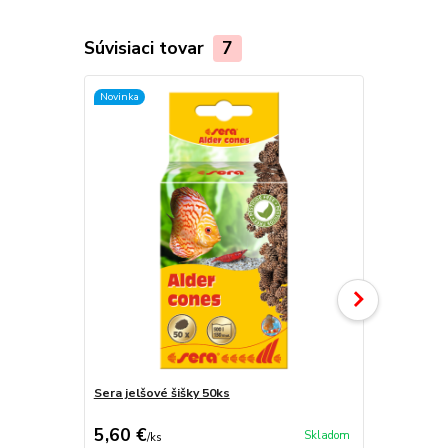
Súvisiaci tovar
7
Novinka
Sera jelšové šišky 50ks
Akvarijné d
5,60 €
19,95 €
Skladom
/
ks
/
d