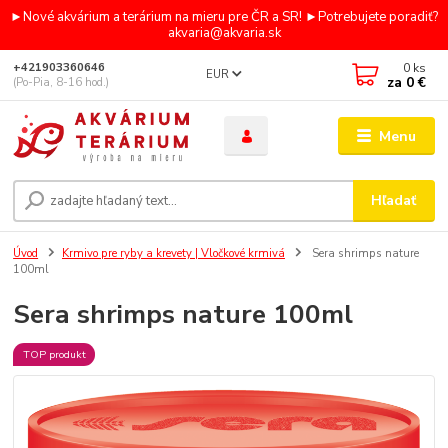
►Nové akvárium a terárium na mieru pre ČR a SR! ►Potrebujete poradiť?
akvaria@akvaria.sk
0
ks
+421903360646
EUR
za
0 €
(Po-Pia, 8-16 hod.)
Menu
Hľadať
Úvod
Krmivo pre ryby a krevety | Vločkové krmivá
Sera shrimps nature
100ml
Sera shrimps nature 100ml
TOP produkt