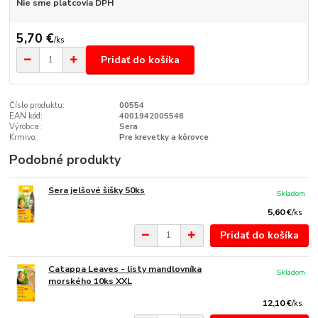
Nie sme platcovia DPH
5,70 €
/
ks
Pridať do košíka
Číslo produktu:
00554
EAN kód:
4001942005548
Výrobca:
Sera
Krmivo:
Pre krevetky a kôrovce
Podobné produkty
Sera jelšové šišky 50ks
Skladom
5,60 €
/
ks
Pridať do košíka
Catappa Leaves - listy mandlovníka
Skladom
morského 10ks XXL
12,10 €
/
ks