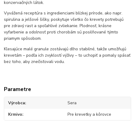
konzervačných látok.
Vyvážená receptúra ​​s ingredienciami blízkej prírode, ako napr.
spirulina a jelšové šišky, poskytuje všetko čo krevety potrebujú
pre zdravý rast a spoľahlivé zvliekanie. Plodnosť, krásne
vyfarbenie a odolnosť proti chorobám sú posilňované týmto
priamym spôsobom.
Klesajúce malé granule zostávajú dlho stabilné, takže umožňujú
krevetám – podľa ich zvyklostí výživy – to uchopiť a pomaly spásať
bez toho, aby znečisťovali vodu.
Parametre
Výrobca
Sera
Krmivo
Pre krevetky a kôrovce