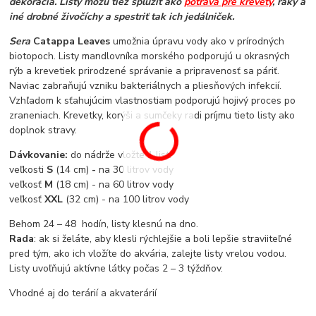
dekorácia. Listy môžu tiež splúžiť ako
potrava pre krevety
, raky a
iné drobné živočíchy a spestriť tak ich jedálniček.
Sera
Catappa Leaves
umožnia úpravu vody ako v prírodných
biotopoch. Listy mandlovníka morského podporujú u okrasných
rýb a krevetiek prirodzené správanie a pripravenosť sa páriť.
Naviac zabraňujú vzniku bakteriálnych a pliesňových infekcií.
Vzhľadom k sťahujúcim vlastnostiam podporujú hojivý proces po
zraneniach. Krevetky, korýši a sumčeky radi príjmu tieto listy ako
doplnok stravy.
Dávkovanie:
do nádrže vložte 1 list:
veľkosti
S
(14 cm)
-
na 30 litrov vody
veľkosť
M
(18 cm) - na 60 litrov vody
veľkosť
XXL
(32 cm) - na 100 litrov vody
Behom 24 – 48 hodín, listy klesnú na dno.
Rada
: ak si želáte, aby klesli rýchlejšie a boli lepšie straviiteľné
pred tým, ako ich vložíte do akvária, zalejte listy vrelou vodou.
Listy uvoľňujú aktívne látky počas 2 – 3 týždňov.
Vhodné aj do terárií a akvaterárií