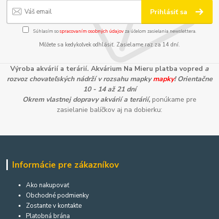
Prihlásiť sa
Súhlasím so
spracovaním osobných údajov
za účelom zasielania newslettera.
Môžete sa kedykoľvek odhlásiť. Zasielame raz za 14 dní.
Výroba akvárií a terárií. Akvárium Na Mieru platba vopred
a
rozvoz chovateľských nádrží v rozsahu mapky
mapky
! Orientačne
10 - 14 až 21 dní
Okrem vlastnej dopravy akvárií a terárií,
ponúkame pre
zasielanie balíčkov aj na dobierku:
Informácie pre zákazníkov
Ako nakupovať
Obchodné podmienky
Zostante v kontakte
Platobná brána