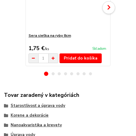
Sera sieťka na ryby 8cm
Akváriové ra
akvárium 200
1,75 €
109,90 
Skladom
/
ks
Pridať do košíka
Tovar zaradený v kategóriách
Starostlivosť a úprava vody
Korene a dekorácie
Nanoakvaristika a krevety
Úprava vody