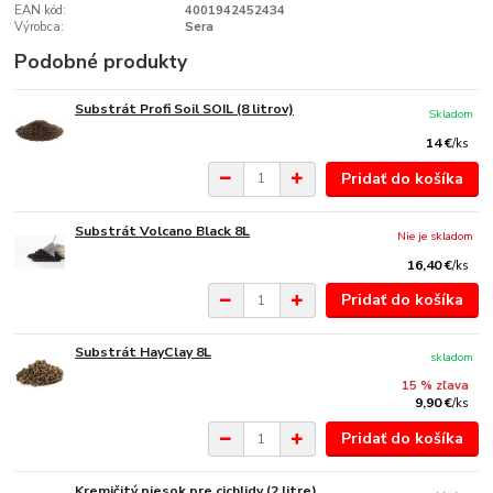
EAN kód:
4001942452434
Výrobca:
Sera
Podobné produkty
Substrát Profi Soil SOIL (8 litrov)
Skladom
14 €
/
ks
Pridať do košíka
Substrát Volcano Black 8L
Nie je skladom
16,40 €
/
ks
Pridať do košíka
Substrát HayClay 8L
skladom
15 % zľava
9,90 €
/
ks
Pridať do košíka
Kremičitý piesok pre cichlidy (2 litre)