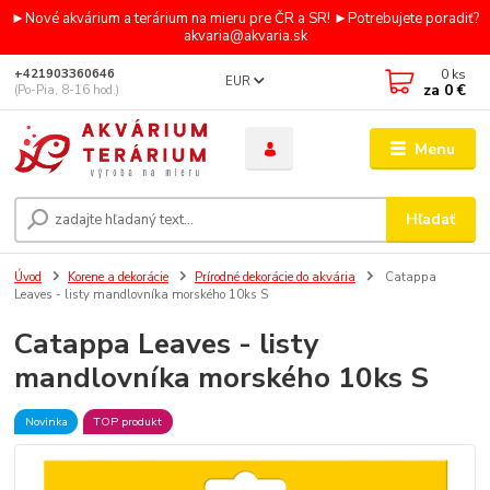
►Nové akvárium a terárium na mieru pre ČR a SR! ►Potrebujete poradiť?
akvaria@akvaria.sk
0
ks
+421903360646
EUR
za
0 €
(Po-Pia, 8-16 hod.)
Menu
Hľadať
Úvod
Korene a dekorácie
Prírodné dekorácie do akvária
Catappa
Leaves - listy mandlovníka morského 10ks S
Catappa Leaves - listy
mandlovníka morského 10ks S
Novinka
TOP produkt