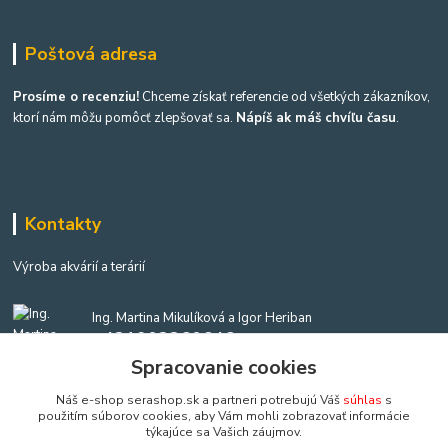
Poštová adresa
Prosíme o recenziu!
Chceme získať referencie od všetkých zákazníkov,
ktorí nám môžu pomôcť zlepšovať sa.
Nápíš ak máš chvíľu času
.
Kontakty
Výroba akvárií a terárií
Ing. Martina Mikulíková a Igor Heriban
+421903360646
(Po-Pia, 8-16 hod.)
Spracovanie cookies
Náš e-shop serashop.sk a partneri potrebujú Váš
súhlas
s
akvaria@akvaria.sk
použitím súborov cookies, aby Vám mohli zobrazovať informácie
týkajúce sa Vašich záujmov.