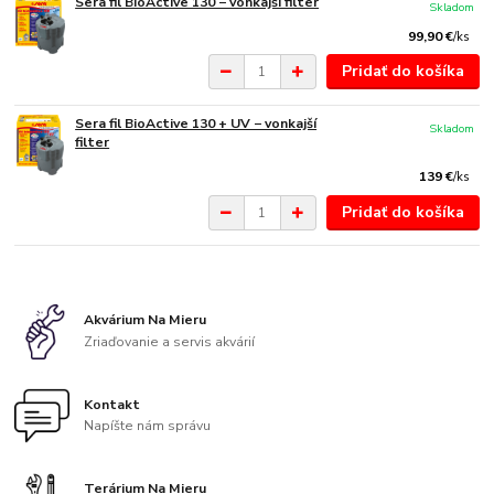
Sera fil BioActive 130 − vonkajší filter
Skladom
99,90 €
/
ks
Pridať do košíka
Sera fil BioActive 130 + UV − vonkajší
Skladom
filter
139 €
/
ks
Pridať do košíka
Akvárium Na Mieru
Zriaďovanie a servis akvárií
Kontakt
Napíšte nám správu
Terárium Na Mieru