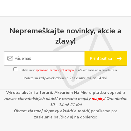
Nepremeškajte novinky, akcie a
zľavy!
Prihlásiť sa
Súhlasím so
spracovaním osobných údajov
za účelom zasielania newslettera.
Môžete sa kedykoľvek odhlásiť. Zasielame raz za 14 dní.
Výroba akvárií a terárií. Akvárium Na Mieru platba vopred
a
rozvoz chovateľských nádrží v rozsahu mapky
mapky
! Orientačne
10 - 14 až 21 dní
Okrem vlastnej dopravy akvárií a terárií,
ponúkame pre
zasielanie balíčkov aj na dobierku: