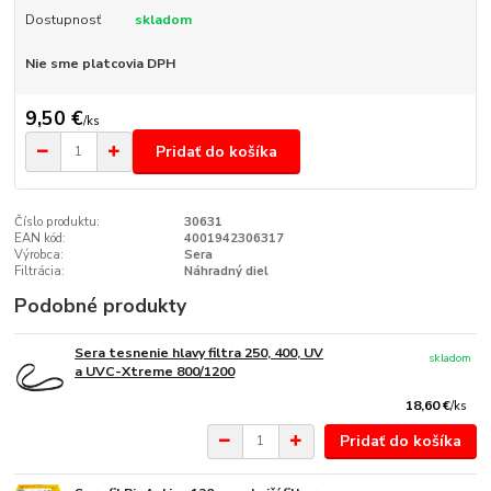
Dostupnosť
skladom
Nie sme platcovia DPH
9,50 €
/
ks
Pridať do košíka
Číslo produktu:
30631
EAN kód:
4001942306317
Výrobca:
Sera
Filtrácia:
Náhradný diel
Podobné produkty
Sera tesnenie hlavy filtra 250, 400, UV
skladom
a UVC-Xtreme 800/1200
18,60 €
/
ks
Pridať do košíka