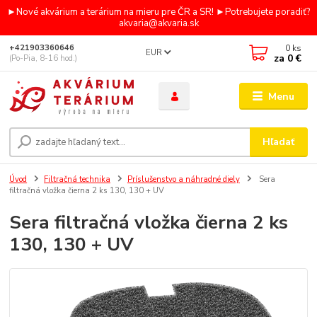
►Nové akvárium a terárium na mieru pre ČR a SR! ►Potrebujete poradiť?
akvaria@akvaria.sk
0
ks
+421903360646
EUR
za
0 €
(Po-Pia, 8-16 hod.)
Menu
Hľadať
Úvod
Filtračná technika
Príslušenstvo a náhradné diely
Sera
filtračná vložka čierna 2 ks 130, 130 + UV
Sera filtračná vložka čierna 2 ks
130, 130 + UV