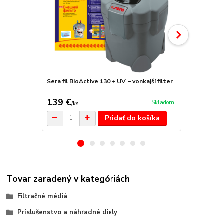
Sera fil BioActive 130 + UV − vonkajší filter
Sera fil BioA
139 €
99,90 €
Skladom
/
ks
/
k
Pridať do košíka
Tovar zaradený v kategóriách
Filtračné médiá
Príslušenstvo a náhradné diely