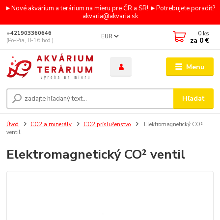
►Nové akvárium a terárium na mieru pre ČR a SR! ►Potrebujete poradiť?
akvaria@akvaria.sk
0
ks
+421903360646
EUR
za
0 €
(Po-Pia, 8-16 hod.)
Menu
Hľadať
Úvod
CO2 a minerály
CO2 príslušenstvo
Elektromagnetický CO²
ventil
Elektromagnetický CO² ventil