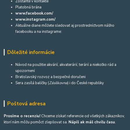
Zostante v kontakte
Platobná brána
www.facebook.com/
www.instagram.com/
Aktuálne diane môžete sledovať aj prostredníctvom nášho
facebooku a na instagrame:
Dôležité informácie
Návod na použitie akvárií, akvaterárií, terárií a niekoľko rád a
upozornení
Bratislavský rozvoz a bezpečné doručeni
Sera zasílá balíčky (
Zásilkovna
) i do České republiky
Poštová adresa
Prosíme o recenziu!
Chceme získať referencie od všetkých zákazníkov,
ktorí nám môžu pomôcť zlepšovať sa.
Nápíš ak máš chvíľu času
.