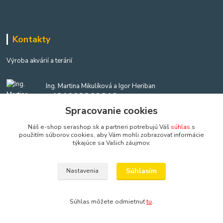
Kontakty
Výroba akvárií a terárií
Ing. Martina Mikulíková a Igor Heriban
+421903360646
(Po-Pia, 8-16 hod.)
Spracovanie cookies
Náš e-shop serashop.sk a partneri potrebujú Váš
súhlas
s
akvaria@akvaria.sk
použitím súborov cookies, aby Vám mohli zobrazovať informácie
týkajúce sa Vašich záujmov.
Súhlasím
Nastavenia
Copyright: AkvaShop s.r.o. • 1999 - 2024 • IBAN: SK9583300000002201237425
Súhlas môžete odmietnuť
tu
.