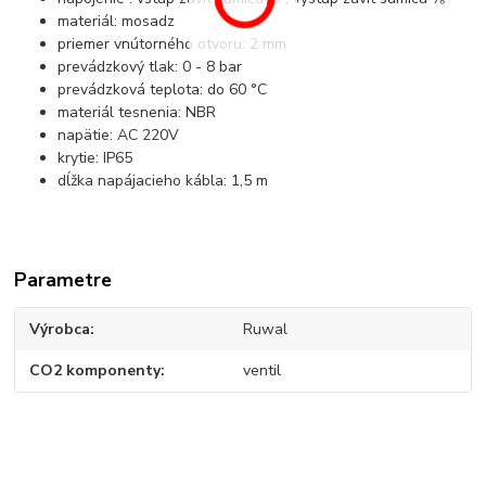
materiál: mosadz
priemer vnútorného otvoru: 2 mm
prevádzkový tlak: 0 - 8 bar
prevádzková teplota: do 60
°C
materiál tesnenia: NBR
napätie: AC 220V
krytie: IP65
dĺžka napájacieho kábla: 1,5 m
Parametre
Výrobca
Ruwal
CO2 komponenty
ventil