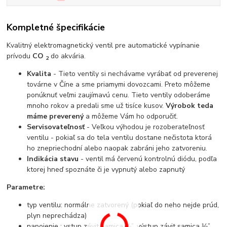
Kompletné špecifikácie
Kvalitný elektromagnetický ventil pre automatické vypínanie
prívodu
CO
do akvária.
2
Kvalita
- Tieto ventily si nechávame vyrábať od preverenej
továrne v Číne a sme priamymi dovozcami. Preto môžeme
ponúknuť veľmi zaujímavú cenu. Tieto ventily odoberáme
mnoho rokov a predali sme už tisíce kusov.
Výrobok teda
máme preverený
a môžeme Vám ho odporučiť.
Servisovateľnosť
- Veľkou výhodou je rozoberateľnosť
ventilu - pokiaľ sa do tela ventilu dostane nečistota ktorá
ho znepriechodní alebo naopak zabráni jeho zatvoreniu.
Indikácia stavu
- ventil má červenú kontrolnú diódu, podľa
ktorej hneď spoznáte či je vypnutý alebo zapnutý
Parametre:
typ ventilu: normálne zatvorený (pokiaľ do neho nejde prúd,
plyn neprechádza)
napojenie : vstup závit samica ⅛”, výstup závit samica ⅛”