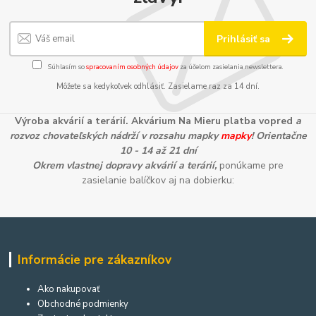
Prihlásiť sa
Súhlasím so
spracovaním osobných údajov
za účelom zasielania newslettera.
Môžete sa kedykoľvek odhlásiť. Zasielame raz za 14 dní.
Výroba akvárií a terárií. Akvárium Na Mieru platba vopred
a
rozvoz chovateľských nádrží v rozsahu mapky
mapky
! Orientačne
10 - 14 až 21 dní
Okrem vlastnej dopravy akvárií a terárií,
ponúkame pre
zasielanie balíčkov aj na dobierku:
Informácie pre zákazníkov
Ako nakupovať
Obchodné podmienky