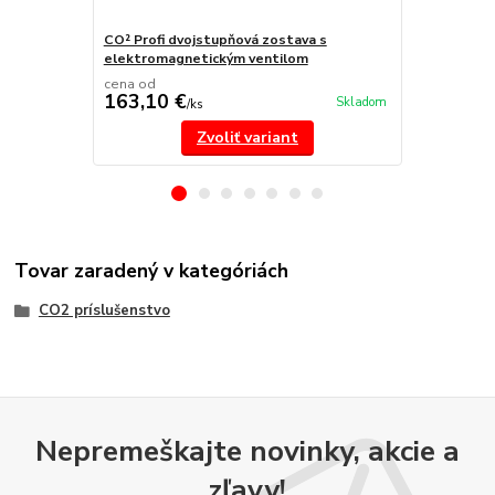
CO² Profi dvojstupňová zostava s
CO² Profi z
elektromagnetickým ventilom
ventilom
cena od
cena od
163,10 €
91 €
Skladom
/
ks
/
ks
Zvoliť variant
Tovar zaradený v kategóriách
CO2 príslušenstvo
Nepremeškajte novinky, akcie a
zľavy!