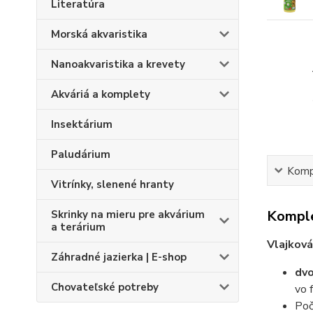
Literatúra
Morská akvaristika
Nanoakvaristika a krevety
Akváriá a komplety
Insektárium
Paludárium
Kompl
Vitrínky, slenené hranty
Komple
Skrinky na mieru pre akvárium
a terárium
Vlajková
Záhradné jazierka | E-shop
dvo
Chovateľské potreby
vo f
Poč