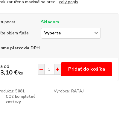
e tak zaručená maximálna prec...
celý popis
tupnosť
Skladom
ľte objem fľaše
 sme platcovia DPH
na od
Pridať do košíka
3,10 €
/
ks
roduktu:
5081
Výrobca:
RATAJ
CO2 kompletné
zostavy