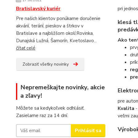
17.08.2022
pri jedno
Bratislavský kuriér
Pre našich klientov ponúkame doručenie
klesá t
akvárií, terárií, pieskov a štrkov v
predáv
Bratislave a najbližšom okolí:Rovinka,
Ako tent
Dunajská Lužná, Šamorín, Kvetoslavo...
prv
čítať celé
dru
prí
Zobraziť všetky novinky
reg
pre
Nepremeškajte novinky, akcie
Elektr
a zľavy!
pre autom
Môžete sa kedykoľvek odhlásiť.
Kvalita
-
Zasielame raz za 14 dní.
veľmi zau
Výrobo
Prihlásiť sa