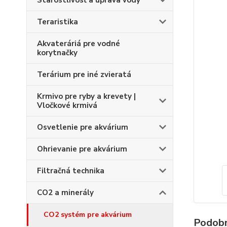
Starostlivosť a úprava vody
Teraristika
Akvateráriá pre vodné
korytnačky
Terárium pre iné zvieratá
Krmivo pre ryby a krevety |
Vločkové krmivá
Osvetlenie pre akvárium
Ohrievanie pre akvárium
Filtračná technika
CO2 a minerály
CO2 systém pre akvárium
Podobn