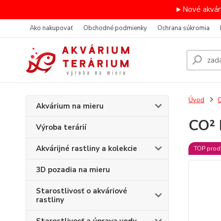
►Nové akvári
Ako nakupovať
Obchodné podmienky
Ochrana súkromia
Úvod
C
Akvárium na mieru
CO² 
Výroba terárií
Akvárijné rastliny a kolekcie
TOP prod
3D pozadia na mieru
Starostlivosť o akváriové
rastliny