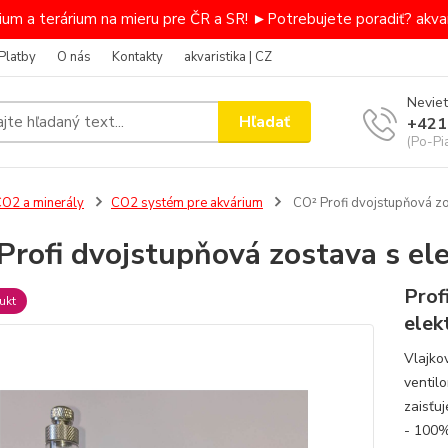
um a terárium na mieru pre ČR a SR! ►Potrebujete poradiť? akvar
Platby
O nás
Kontakty
akvaristika | CZ
Neviet
Hľadať
+421
(Po-Pi
O2 a minerály
CO2 systém pre akvárium
CO² Profi dvojstupňová zo
Profi dvojstupňová zostava s e
Prof
ukt
ele
Vlajko
ventil
zaisťu
- 100%