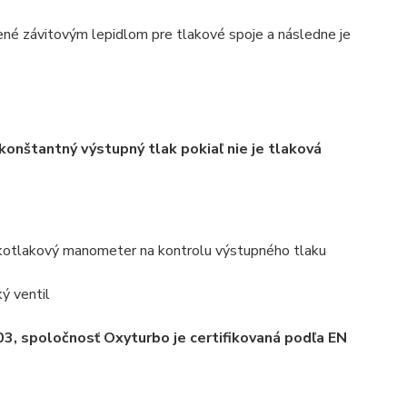
ené závitovým lepidlom pre tlakové spoje a následne je
konštantný výstupný tlak pokiaľ nie je tlaková
ízkotlakový manometer na kontrolu výstupného tlaku
ý ventil
03, spoločnosť Oxyturbo je certifikovaná podľa EN