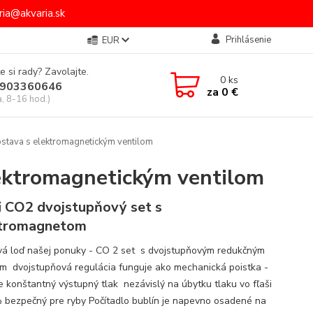
ia@akvaria.sk
Prihlásenie
EUR
e si rady? Zavolajte.
0
ks
903360646
za
0 €
a, 8-16 hod.)
stava s elektromagnetickým ventilom
lektromagnetickým ventilom
i CO2 dvojstupňový set s
ktromagnetom
vá loď našej ponuky - CO 2 set s dvojstupňovým redukčným
om dvojstupňová regulácia funguje ako mechanická poistka -
je konštantný výstupný tlak nezávislý na úbytku tlaku vo fľaši
 bezpečný pre ryby Počítadlo bublín je napevno osadené na