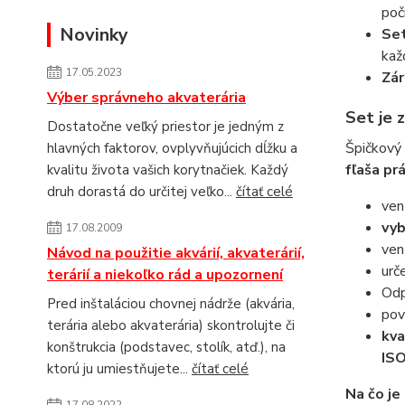
poč
Novinky
Set
kaž
17.05.2023
Zár
Výber správneho akvaterária
Set je 
Dostatočne veľký priestor je jedným z
Špičkový
hlavných faktorov, ovplyvňujúcich dĺžku a
fľaša pr
kvalitu života vašich korytnačiek. Každý
druh dorastá do určitej veľko...
čítať celé
ven
vyb
17.08.2009
ven
Návod na použitie akvárií, akvaterárií,
urč
terárií a niekoľko rád a upozornení
Odp
Pred inštaláciou chovnej nádrže (akvária,
pov
terária alebo akvaterária) skontrolujte či
kva
konštrukcia (podstavec, stolík, atď.), na
IS
ktorú ju umiestňujete...
čítať celé
Na čo je