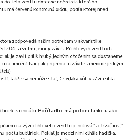
a do tela ventilu dostane nečistota ktorá ho
til má červenú kontrolnú diódu, podľa ktorej hneď
, ktorá zodpovedá našim potrebám v akvaristike.
SI 304)
a veľmi jemný závit.
Pri ihlových ventiloch
d: ak je závit príliš hrubý, jedným otočením sa dostaneme
uláciu neumožní. Naopak pri jemnom závite zmeníme jedným
áciu)
tí, takže sa nemôže stať, že vďaka vôli v závite ihla
liniek za minútu.
Počítadlo
má potom funkciu ako
riamo na vývod ihlového ventilu je nulová "zotrvačnosť"
u počtu bubliniek. Pokiaľ je medzi nimi dlhšia hadička,