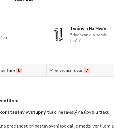
Terárium Na Mieru
Zriaďovanie a servis
rávu
terárií
mentáre
0
Súvisiaci tovar
7
ventilom
konštantný výstupný tlak
nezávislý na úbytku tlaku
na precíznosť pri nastavovaní (pokiaľ je medzi ventilom a