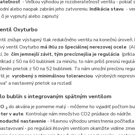
ateľnosť
- Veľkou výhodou je rozoberateľnosť ventilu - pokiaľ s
odní alebo naopak zabráni jeho zatvoreniu.
Indikácia stavu
- ven
či je vypnutý alebo zapnutý
ventil Oxyturbo
ntil znižuje výstupný tlak redukčného ventilu na konečnú úroveň
ový ventil Oxyturbo
má ihlu zo špeciálnej nerezovej ocele
(AI
tí, že
čím jemnejší závit, tým precíznejšia je regulácia
(príkla
ríklad z 50 na 60 bubliniek za minútu, to nám príliš presnú reg
čením prietok z 50 na 52 bubliniek. To nám umožní precíznu regul
til je
vyrobený s minimálnou toleranciou
výrobných nepresnos
áva" a nastavený prietok sa rozladí.
lo bublín s integrovaným spätným ventilom
CO
do akvária je pomerne malý - môžeme ho vyjadriť počtom bub
2
ter v aute
. Kontroluje nám množstvo CO2 prúdiace do nádrže.
noduché nastavenie
- Hlavnou výhodou umiestnenia počítadla p
 nastavovaní - po regulácii ihlovým ventilom okamžite vidíme zmen