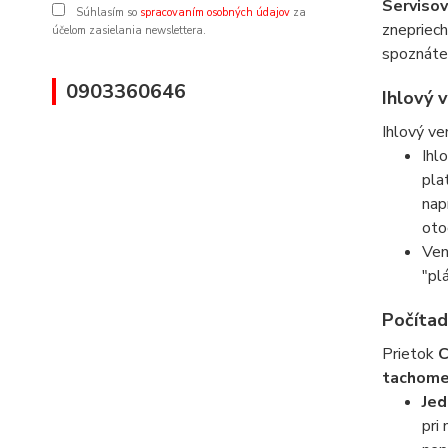
Servisov
Súhlasím so
spracovaním osobných údajov
za
znepriech
účelom zasielania newslettera.
spoznáte 
0903360646
Ihlový 
Ihlový ve
Ihl
pla
nap
oto
Ven
"pl
Počítad
Prietok
tachome
Jed
pri