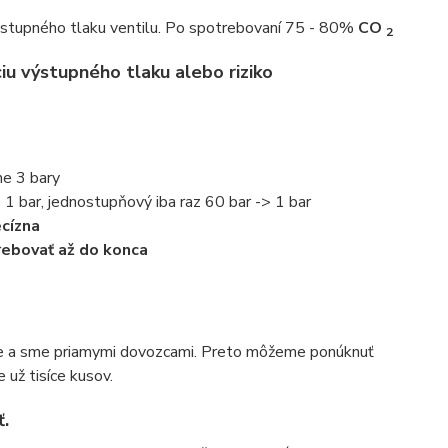
výstupného tlaku ventilu. Po spotrebovaní 75 - 80%
CO
2
ciu výstupného tlaku alebo riziko
ne 3 bary
> 1 bar, jednostupňový iba raz 60 bar -> 1 bar
ecízna
trebovať až do konca
íne a sme priamymi dovozcami. Preto môžeme ponúknuť
 už tisíce kusov.
.