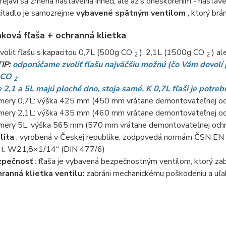
rejaví sa zmena nastavenia ihneď, ale až s oneskorením - nastave
ítadlo je samozrejme
vybavené spätným ventilom
, ktorý brán
ková fľaša + ochranná klietka
voliť fľašu s kapacitou 0,7L (500g CO
), 2,1L (1500g CO
) al
2
2
TIP:
odporúčame zvoliť fľašu najväčšiu možnú (čo Vám dovolí
e CO
2
e 2,1 a 5L majú ploché dno, stoja samé. K 0,7L fľaši je potre
mery 0,7L: výška 425 mm (450 mm vrátane demontovateľnej och
mery 2,1L: ​​výška 435 mm (460 mm vrátane demontovateľnej oc
mery 5L: výška 565 mm (570 mm vrátane demontovateľnej ochra
lita
: vyrobená v Českej republike, zodpovedá normám ČSN E
it: W21,8×1/14“ (DIN 477/6)
zpečnosť
: fľaša je vybavená bezpečnostným ventilom, ktorý zabrán
ranná klietka ventilu:
zabráni mechanickému poškodeniu a uľahč