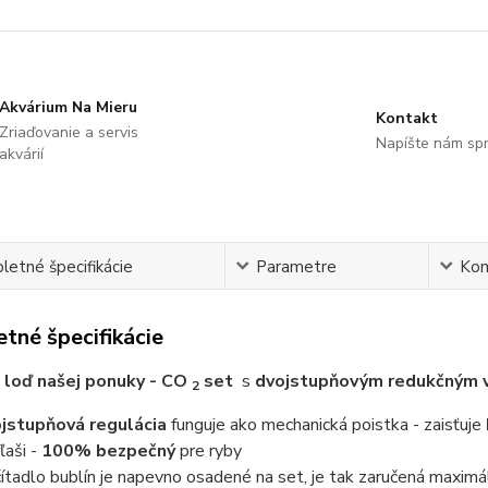
Akvárium Na Mieru
Kontakt
Zriaďovanie a servis
Napíšte nám sp
akvárií
etné špecifikácie
Parametre
Ko
tné špecifikácie
 loď našej ponuky - CO
set
s
dvojstupňovým redukčným 
2
jstupňová regulácia
funguje ako mechanická poistka - zaisťuje
ľaši -
100% bezpečný
pre ryby
ítadlo bublín je napevno osadené na set, je tak zaručená maximál