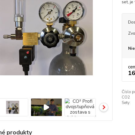
set, j
Dos
Zvo
Nie
ce
16
Číslo p
CO2
Sety:
é produkty