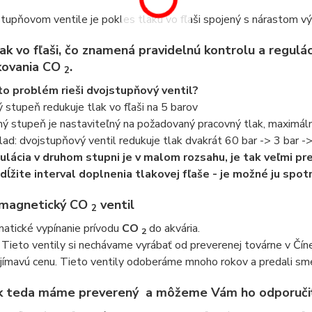
stupňovom ventile je pokles tlaku vo fľaši spojený s nárastom 
lak vo fľaši, čo znamená pravidelnú kontrolu a regulá
kovania
CO
.
2
o problém rieši dvojstupňový ventil?
ý stupeň redukuje tlak vo fľaši na 5 barov
hý stupeň je nastaviteľný na požadovaný pracovný tlak, maximál
klad: dvojstupňový ventil redukuje tlak dvakrát 60 bar -> 3 bar -
ulácia v druhom stupni je v malom rozsahu, je tak veľmi pr
dĺžite interval doplnenia tlakovej fľaše - je možné ju spo
omagnetický
CO
ventil
2
atické vypínanie prívodu
CO
do akvária.
2
 Tieto ventily si nechávame vyrábať od preverenej továrne v Č
jímavú cenu. Tieto ventily odoberáme mnoho rokov a predali sme
k teda máme preverený
a môžeme Vám ho odporučiť