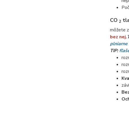
nep
Poč
CO
tla
2
môžete z
bez nej.
plniarn
TIP:
fľaš
roz
roz
roz
Kva
záv
Be
Och