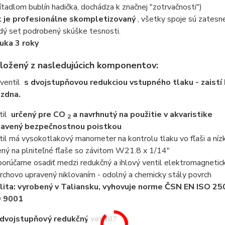
ítadlom bublín hadička, dochádza k značnej "zotrvačnosti")
 je profesionálne skompletizovaný
, všetky spoje sú zatesn
dý set podrobený skúške tesnosti.
uka 3 roky
zložený z nasledujúcich komponentov:
 ventil
s dvojstupňovou redukciou vstupného tlaku - zaistí 
ázdna.
til
určený pre CO
a navrhnutý na použitie v akvaristike
2
avený bezpečnostnou poistkou
til má vysokotlakový manometer na kontrolu tlaku vo fľaši a n
ený na plniteľné fľaše so závitom W21.8 x 1/14"
orúčame osadiť medzi redukčný a ihlový ventil elektromagnetick
rchovo upravený niklovaním - odolný a chemicky stály povrch
lita: vyrobený v Taliansku, vyhovuje norme ČSN EN ISO 25
O 9001
 dvojstupňový redukčný ventil?