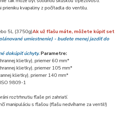
nie tak môže byť solídnou skúškou trpezlivosti.
i prieniku kvapaliny z počítadla do ventilu.
ebo 5L (3750g)
Ak už fľašu máte, môžete kúpiť set
 plánované umiestnenie) - budete
menej jazdiť do
bné dokúpiť úchyty.
Parametre:
rannej klietky), priemer 60 mm*
hrannej klietky), priemer 105 mm*
nnej klietky), priemer 140 mm*
N ISO 9809-1
i roztrhnutiu fľaše pri zahriatí.
í manipuláciu s fľašou (fľašu nedvíhame za ventil!)