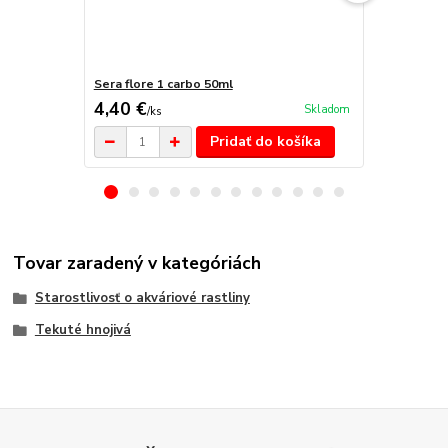
Sera flore 1 carbo 50ml
Sera flore 1
4,40 €
13,50 €
Skladom
/
ks
/
k
Pridať do košíka
Tovar zaradený v kategóriách
Starostlivosť o akváriové rastliny
Tekuté hnojivá