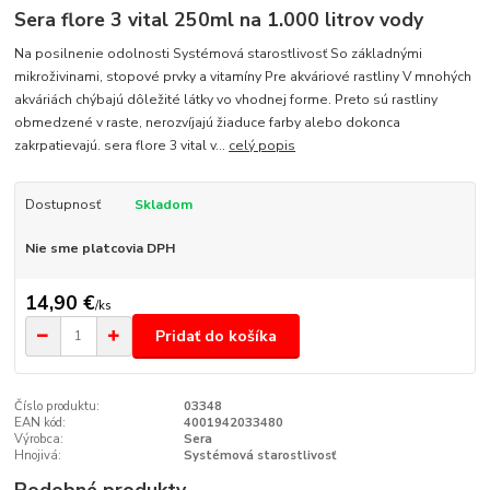
Sera flore 3 vital 250ml na 1.000 litrov vody
Na posilnenie odolnosti Systémová starostlivosť So základnými
mikroživinami, stopové prvky a vitamíny Pre akváriové rastliny V mnohých
akváriách chýbajú dôležité látky vo vhodnej forme. Preto sú rastliny
obmedzené v raste, nerozvíjajú žiaduce farby alebo dokonca
zakrpatievajú. sera flore 3 vital v...
celý popis
Dostupnosť
Skladom
Nie sme platcovia DPH
14,90 €
/
ks
Pridať do košíka
Číslo produktu:
03348
EAN kód:
4001942033480
Výrobca:
Sera
Hnojivá:
Systémová starostlivosť