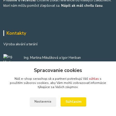
Prosíme o recenziu!
Chceme získať referencie od všetkých zákazníkov,
ktorí nám môžu pomôcť zlepšovať sa.
Nápíš ak máš chvíľu času
.
Kontakty
Výroba akvárií a terárií
Ing. Martina Mikulíková a Igor Heriban
+421903360646
(Po-Pia, 8-16 hod.)
Spracovanie cookies
Náš e-shop serashop.sk a partneri potrebujú Váš
súhlas
s
akvaria@akvaria.sk
použitím súborov cookies, aby Vám mohli zobrazovať informácie
týkajúce sa Vašich záujmov.
Súhlasím
Nastavenia
Copyright: AkvaShop s.r.o. • 1999 - 2024 • IBAN: SK9583300000002201237425