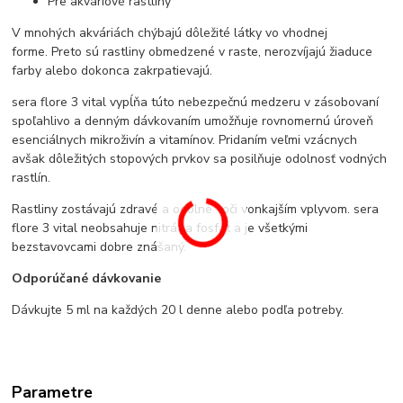
Pre akváriové rastliny
V mnohých akváriách chýbajú dôležité látky vo vhodnej
forme. Preto sú rastliny obmedzené v raste, nerozvíjajú žiaduce
farby alebo dokonca zakrpatievajú.
sera flore 3 vital vypĺňa túto nebezpečnú medzeru v zásobovaní
spoľahlivo a denným dávkovaním umožňuje rovnomernú úroveň
esenciálnych mikroživín a vitamínov. Pridaním veľmi vzácnych
avšak dôležitých stopových prvkov sa posilňuje odolnosť vodných
rastlín.
Rastliny zostávajú zdravé a odolné voči vonkajším vplyvom. sera
flore 3 vital neobsahuje nitrát a fosfát a je všetkými
bezstavovcami dobre znášaný.
Odporúčané dávkovanie
Dávkujte 5 ml na každých 20 l denne alebo podľa potreby.
Parametre