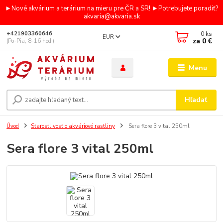
►Nové akvárium a terárium na mieru pre ČR a SR! ►Potrebujete poradiť?
akvaria@akvaria.sk
0
ks
+421903360646
EUR
za
0 €
(Po-Pia, 8-16 hod.)
Menu
Hľadať
Úvod
Starostlivosť o akváriové rastliny
Sera flore 3 vital 250ml
Sera flore 3 vital 250ml