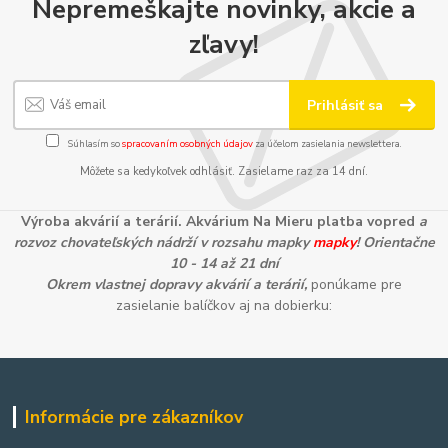
Nepremeškajte novinky, akcie a
zľavy!
Prihlásiť sa
Súhlasím so
spracovaním osobných údajov
za účelom zasielania newslettera.
Môžete sa kedykoľvek odhlásiť. Zasielame raz za 14 dní.
Výroba akvárií a terárií. Akvárium Na Mieru platba vopred
a
rozvoz chovateľských nádrží v rozsahu mapky
mapky
! Orientačne
10 - 14 až 21 dní
Okrem vlastnej dopravy akvárií a terárií,
ponúkame pre
zasielanie balíčkov aj na dobierku:
Informácie pre zákazníkov