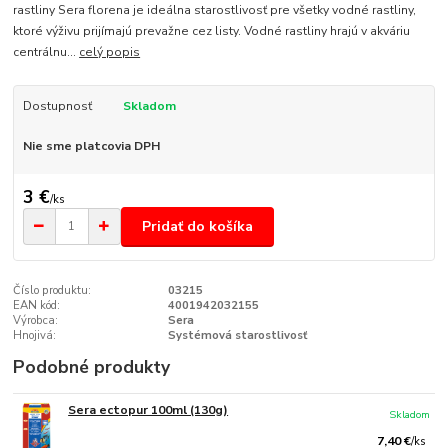
rastliny Sera florena je ideálna starostlivosť pre všetky vodné rastliny,
ktoré výživu prijímajú prevažne cez listy. Vodné rastliny hrajú v akváriu
centrálnu...
celý popis
Dostupnosť
Skladom
Nie sme platcovia DPH
3 €
/
ks
Pridať do košíka
Číslo produktu:
03215
EAN kód:
4001942032155
Výrobca:
Sera
Hnojivá:
Systémová starostlivosť
Podobné produkty
Sera ectopur 100ml (130g)
Skladom
7,40 €
/
ks