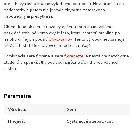
pre zdravý rast a krásne vyfarbenie potrebujú. Nevzniknú takto
nedostatky a pritom nie je voda zbytočne zaťažovaná
nepotrebnými prebytkami.
Okrem toho obsahuje nová vylepšená formula inovatívne,
obzvlášť stabilné komplexy železa, ktoré zostanú stabilné po
mnoho dní aj pri použití
UV-C-lampy
. Tento výrobok neobsahuje
nitrát a fosfát. Bezstavovce ho dobre znášajú.
Kombinácia sera florena a sera
florenette
je navzájom bezchybne
zladená a splní všetky potreby najrôznejších druhov vodných
rastlín.
Parametre
Výrobca
Sera
Hnojivá
Systémová starostlivosť