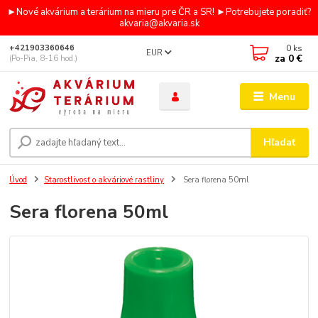
►Nové akvárium a terárium na mieru pre ČR a SR! ►Potrebujete poradiť?
akvaria@akvaria.sk
0
ks
+421903360646
EUR
za
0 €
(Po-Pia, 8-16 hod.)
Menu
Hľadať
Úvod
Starostlivosť o akváriové rastliny
Sera florena 50ml
Sera florena 50ml