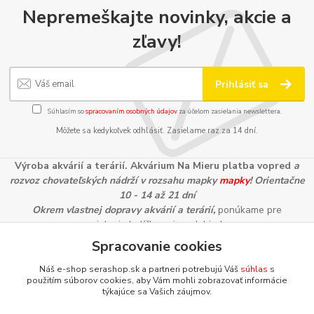
Nepremeškajte novinky, akcie a
zľavy!
Prihlásiť sa
Súhlasím so
spracovaním osobných údajov
za účelom zasielania newslettera.
Môžete sa kedykoľvek odhlásiť. Zasielame raz za 14 dní.
Výroba akvárií a terárií. Akvárium Na Mieru platba vopred
a
rozvoz chovateľských nádrží v rozsahu mapky
mapky
! Orientačne
10 - 14 až 21 dní
Okrem vlastnej dopravy akvárií a terárií,
ponúkame pre
zasielanie balíčkov aj na dobierku:
Spracovanie cookies
Náš e-shop serashop.sk a partneri potrebujú Váš
súhlas
s
použitím súborov cookies, aby Vám mohli zobrazovať informácie
týkajúce sa Vašich záujmov.
Informácie pre zákazníkov